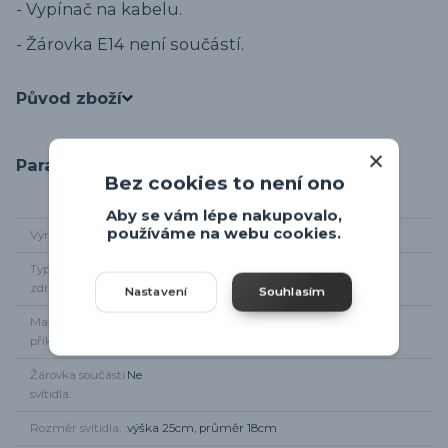
- Vypínač na kabelu.
- Žárovka E14 není součástí.
Původ zboží
Parametry
Bez cookies to není ono
Aby se vám lépe nakupovalo,
používáme na webu cookies.
Výrobce
Trio-leuchten
Typ světelného
1 x E14
zdroje
Nastavení
Souhlasím
Maximální
1 x 40W
příkon
Žárovka součástí
Ne
svítidla
Rozměr svítidla
výška 25cm, průměr 18cm