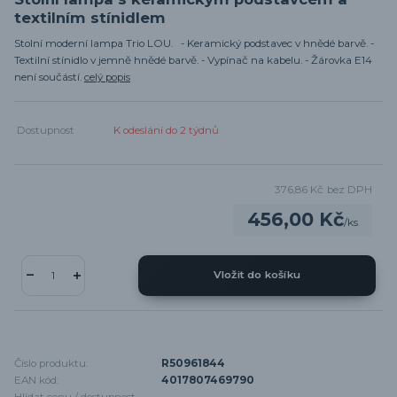
textilním stínidlem
Stolní moderní lampa Trio LOU. - Keramický podstavec v hnědé barvě. -
Textilní stínidlo v jemně hnědé barvě. - Vypínač na kabelu. - Žárovka E14
není součástí.
celý popis
Dostupnost
K odeslání do 2 týdnů
376,86 Kč
bez DPH
456,00 Kč
/
ks
Vložit do košíku
Číslo produktu:
R50961844
EAN kód:
4017807469790