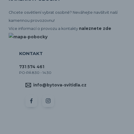
Chcete osvětlení vybrat osobně? Neváhejte navšítvit naší
kamennou provozovnu!
naleznete zde
Více informací o provozu a kontakty
KONTAKT
731 574 461
PO-PÁ 8:30 - 14:30
info@bytova-svitidla.cz
by CORA osvětlení