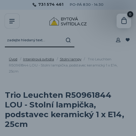
731 574 461
PO-PÁ 8:30 - 14:30
0
Úvod
Interiérová svítidla
Stolní lampy
Trio Leuchten
R50961844 LOU - Stolní lampička, podstavec keramický 1 x E14,
25cm
Trio Leuchten R50961844
LOU - Stolní lampička,
podstavec keramický 1 x E14,
25cm