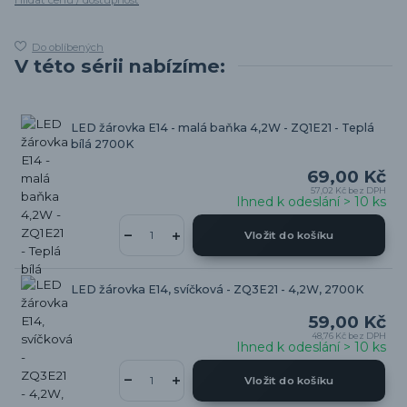
Hlídat cenu / dostupnost
Do oblíbených
V této sérii nabízíme:
LED žárovka E14 - malá baňka 4,2W - ZQ1E21 - Teplá
bílá 2700K
69,00 Kč
57,02 Kč
bez DPH
Ihned k odeslání > 10 ks
Vložit do košíku
LED žárovka E14, svíčková - ZQ3E21 - 4,2W, 2700K
59,00 Kč
48,76 Kč
bez DPH
Ihned k odeslání > 10 ks
Vložit do košíku