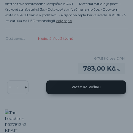
Antracitová stmívatelná lampička KRAIT. - Materiál svítidla je plast. -
Krokově stmívatelná 3x. - Dotykový stmívač na lampičce. - Dotykem
volitelná RGB barva v podstavci. - Příjemná teplá barva světla 3000K. - 5
let záruka na LED technologii.
celý popis
Dostupnost
K odeslání do 2 týdnů
647,11 Kč
bez DPH
783,00 Kč
/
ks
Vložit do košíku