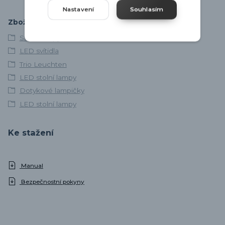
Nastavení
Souhlasím
Zboží zařazeno v kategoriích
Stolní lampy
LED svítidla
Trio Leuchten
LED stolní lampy
Dotykové lampičky
LED stolní lampy
Ke stažení
Manual
Bezpečnostní pokyny