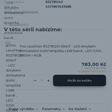
Číslo produktu:
R52781242
EAN kód:
4017807433685
Hlídat cenu / dostupnost
Do oblíbených
V této sérii nabízíme:
Trio Leuchten R52781201 KRAIT - LED dotykem
stmívatelná stolní lampička v bílé barvě , LED 3,5W,
3000K + RGB
783,00 Kč
647,11 Kč
bez DPH
K odeslání do 2 týdnů
Vložit do košíku
Popis výrobku
Parametry
Ke stažení