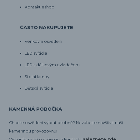
Kontakt eshop
ČASTO NAKUPUJETE
Venkovní osvětlení
LED svítidla
LED s dálkovým ovladačem
Stolní lampy
Dětská svítidla
KAMENNÁ POBOČKA
Chcete osvětlení vybrat osobně? Neváhejte navšítvit naší
kamennou provozovnu!
naleznete zde
Více informací o provozu a kontakty