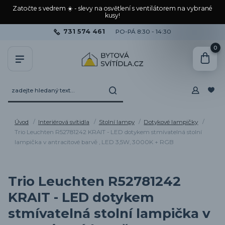
Zatočte s vedrem ☀️ - slevy na osvětlení s ventilátorem na vybrané
kusy!
731 574 461
PO-PÁ 8:30 - 14:30
0
Úvod
Interiérová svítidla
Stolní lampy
Dotykové lampičky
Trio Leuchten R52781242 KRAIT - LED dotykem stmívatelná stolní
lampička v antracitové barvě , LED 3,5W, 3000K + RGB
Trio Leuchten R52781242
KRAIT - LED dotykem
stmívatelná stolní lampička v