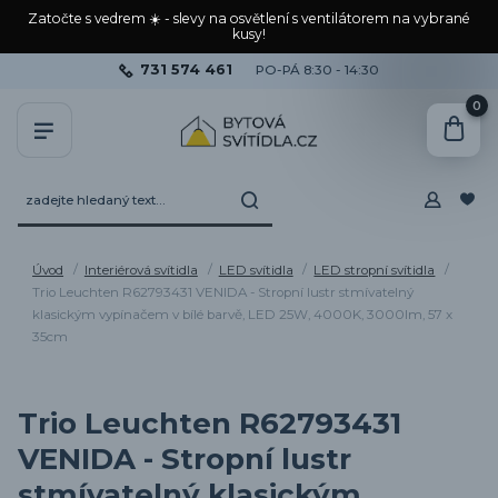
Zatočte s vedrem ☀️ - slevy na osvětlení s ventilátorem na vybrané
kusy!
731 574 461
PO-PÁ 8:30 - 14:30
0
Úvod
Interiérová svítidla
LED svítidla
LED stropní svítidla
Trio Leuchten R62793431 VENIDA - Stropní lustr stmívatelný
klasickým vypínačem v bílé barvě, LED 25W, 4000K, 3000lm, 57 x
35cm
Trio Leuchten R62793431
VENIDA - Stropní lustr
stmívatelný klasickým