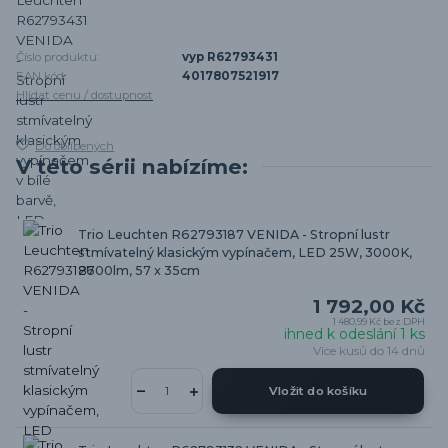
Číslo produktu:
vyp R62793431
EAN kód:
4017807521917
Hlídat cenu / dostupnost
Do oblíbených
V této sérii nabízíme:
Trio Leuchten R62793187 VENIDA - Stropní lustr
stmívatelný klasickým vypínačem, LED 25W, 3000K,
2600lm, 57 x 35cm
1 792,00 Kč
1 480,99 Kč
bez DPH
ihned k odeslání 1 ks
Více kusů do 14 dnů
Vložit do košíku