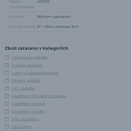
Teplota
4000K
chromatičnosti
Stmívání
Běžným vypínačem
Rozměr svítidla
57 x 35cm, od stropu 7cm
Zboží zařazeno v kategoriích
Interiérová svítidla
Svítidla skladem
Lustry a závěsná svítidla
Stropní svítidla
LED svítidla
Osvětlení obývacího pokoje
Osvětlení ložnice
Osvětlení chodby
Trio Leuchten
LED lustry