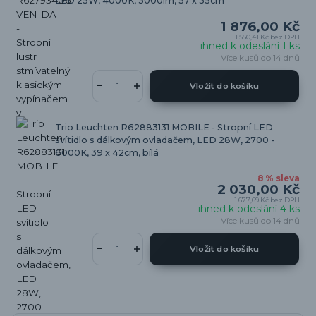
LED 25W, 4000K, 3000lm, 57 x 35cm
1 876,00 Kč
1 550,41 Kč
bez DPH
ihned k odeslání 1 ks
Více kusů do 14 dnů
Vložit do košíku
Trio Leuchten R62883131 MOBILE - Stropní LED
svítidlo s dálkovým ovladačem, LED 28W, 2700 -
6000K, 39 x 42cm, bílá
8 % sleva
2 030,00 Kč
1 677,69 Kč
bez DPH
ihned k odeslání 4 ks
Více kusů do 14 dnů
Vložit do košíku