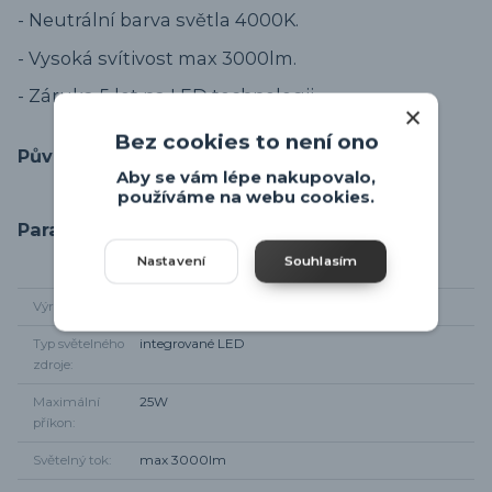
- Neutrální barva světla 4000K.
- Vysoká svítivost max 3000lm.
- Záruka 5 let na LED technologii.
Bez cookies to není ono
Původ zboží
Aby se vám lépe nakupovalo,
používáme na webu cookies.
Parametry
Nastavení
Souhlasím
Výrobce
Trio-leuchten
Typ světelného
integrované LED
zdroje
Maximální
25W
příkon
Světelný tok
max 3000lm