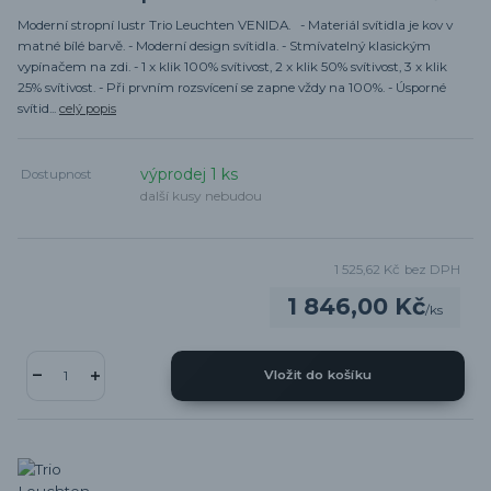
Moderní stropní lustr Trio Leuchten VENIDA. - Materiál svítidla je kov v
matné bílé barvě. - Moderní design svítidla. - Stmívatelný klasickým
vypínačem na zdi. - 1 x klik 100% svítivost, 2 x klik 50% svítivost, 3 x klik
25% svítivost. - Při prvním rozsvícení se zapne vždy na 100%. - Úsporné
svítid...
celý popis
výprodej 1 ks
Dostupnost
další kusy nebudou
1 525,62 Kč
bez DPH
1 846,00 Kč
/
ks
Vložit do košíku