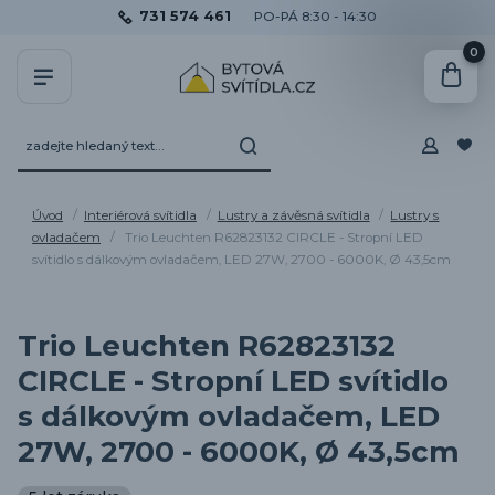
731 574 461
PO-PÁ 8:30 - 14:30
0
Úvod
Interiérová svítidla
Lustry a závěsná svítidla
Lustry s
ovladačem
Trio Leuchten R62823132 CIRCLE - Stropní LED
svítidlo s dálkovým ovladačem, LED 27W, 2700 - 6000K, Ø 43,5cm
Trio Leuchten R62823132
CIRCLE - Stropní LED svítidlo
s dálkovým ovladačem, LED
27W, 2700 - 6000K, Ø 43,5cm