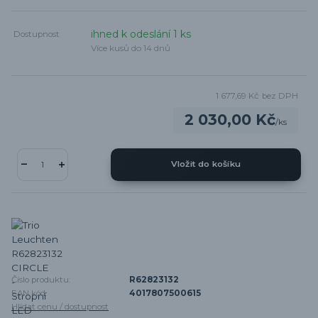
ihned k odeslání 1 ks
Dostupnost
Více kusů do 14 dnů
1 677,69 Kč
bez DPH
2 030,00 Kč
/
ks
Vložit do košíku
Číslo produktu:
R62823132
EAN kód:
4017807500615
Hlídat cenu / dostupnost