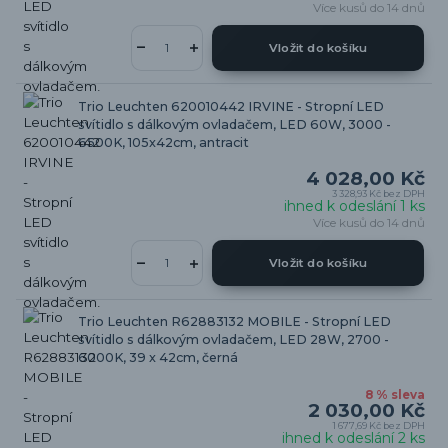
Více kusů do 14 dnů
Vložit do košíku
Trio Leuchten 620010442 IRVINE - Stropní LED
svítidlo s dálkovým ovladačem, LED 60W, 3000 -
6500K, 105x42cm, antracit
4 028,00 Kč
3 328,93 Kč
bez DPH
ihned k odeslání 1 ks
Více kusů do 14 dnů
Vložit do košíku
Trio Leuchten R62883132 MOBILE - Stropní LED
svítidlo s dálkovým ovladačem, LED 28W, 2700 -
6000K, 39 x 42cm, černá
8 % sleva
2 030,00 Kč
1 677,69 Kč
bez DPH
ihned k odeslání 2 ks