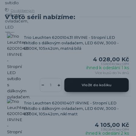
Do oblíbených
V této sérii nabízíme:
Trio Leuchten 620010431 IRVINE - Stropní LED
svítidlo s dálkovým ovladačem, LED 60W, 3000 -
6500K, 105x42cm, matná bílá
4 028,00 Kč
3 328,93 Kč
bez DPH
ihned k odeslání 1 ks
Více kusů do 14 dnů
Vložit do košíku
Trio Leuchten 620010407 IRVINE - Stropní LED
svítidlo s dálkovým ovladačem, LED 60W, 3000 -
6500K, 105x42cm, nikl matt
4 105,00 Kč
3 392,56 Kč
bez DPH
ihned k odeslání 2 ks