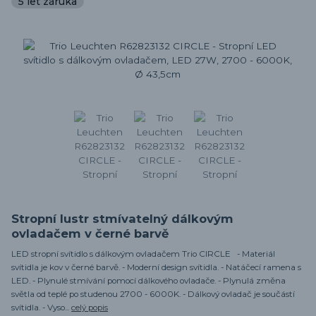
5 let záruka
Stropní lustr stmívatelný dálkovým
ovladačem v černé barvě
LED stropní svítidlo s dálkovým ovladačem Trio CIRCLE - Materiál
svítidla je kov v černé barvě. - Moderní design svítidla. - Natáčecí ramena s
LED. - Plynulé stmívání pomocí dálkového ovladače. - Plynulá změna
světla od teplé po studenou 2700 - 6000K. - Dálkový ovladač je součástí
svítidla. - Vyso...
celý popis