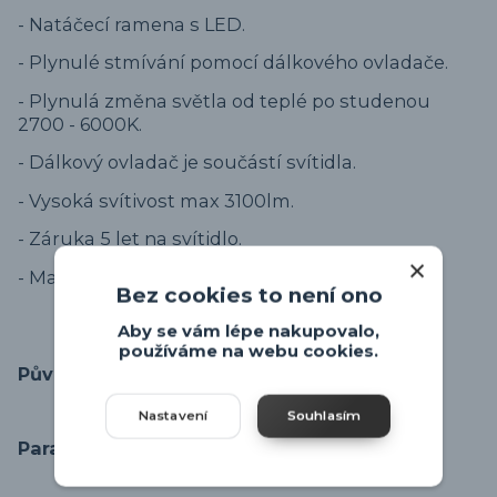
- Natáčecí ramena s LED.
- Plynulé stmívání pomocí dálkového ovladače.
- Plynulá změna světla od teplé po studenou
2700 - 6000K.
- Dálkový ovladač je součástí svítidla.
- Vysoká svítivost max 3100lm.
- Záruka 5 let na svítidlo.
- Manuál ke svítidlu v záložce "ke stažení".
Bez cookies to není ono
Aby se vám lépe nakupovalo,
používáme na webu cookies.
Původ zboží
Nastavení
Souhlasím
Parametry