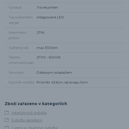
Výrobce
Trio-leuchten
Typ světelného
integrované LED
zdroje
Maximální
27W
příkon
Světelný tok
max 3100lm
Teplota
2700 - 6000K
chromatičnosti
Stmívání
Dálkovým ovladačem
Rozměr svítidla
Průměr 43,5cm, od stropu 9cm
Zboží zařazeno v kategoriích
Interiérová svítidla
Svítidla skladem
Lustry a závěsná svítidla