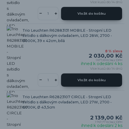
Více kusů do 14 dnů
Vložit do košíku
Trio Leuchten R62883131 MOBILE - Stropní LED
svítidlo s dálkovým ovladačem, LED 28W, 2700 -
6000K, 39 x 42cm, bílá
8 % sleva
2 030,00 Kč
1 677,69 Kč
bez DPH
ihned k odeslání 4 ks
Více kusů do 14 dnů
Vložit do košíku
Trio Leuchten R62823107 CIRCLE - Stropní LED
svítidlo s dálkovým ovladačem, LED 27W, 2700 -
6000K, Ø 43,5cm
2 139,00 Kč
1 767,77 Kč
bez DPH
ihned k odeslání 2 ks