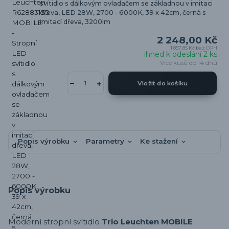
svítidlo s dálkovým ovladačem se základnou v imitaci
dřeva, LED 28W, 2700 - 6000K, 39 x 42cm, černá s
imitací dřeva, 3200lm
2 248,00 Kč
1 857,85 Kč
bez DPH
ihned k odeslání 2 ks
Více kusů do 14 dnů
Vložit do košíku
Popis výrobku
Parametry
Ke stažení
Popis výrobku
Moderní stropní svítidlo
Trio Leuchten MOBILE