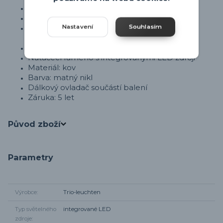
Výkon: 28 W (LED)
Svítivost: až 3200 lm
Barevná teplota: 2700–6000K (plynule
Nastavení
Souhlasím
nastavitelná)
Plynulé stmívání
Natáčecí rameno s integrovanými LED zdroji
Materiál: kov
Barva: matný nikl
Dálkový ovladač součástí balení
Záruka: 5 let
Původ zboží
Parametry
Výrobce
Trio-leuchten
Typ světelného
integrované LED
zdroje