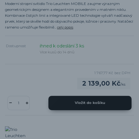
Moderní stropní svítidlo Trio Leuchten MOBILE zaujme výrazným
geometrickým designem a elegantním provedením v matném niklu.
Kombinace čistých linií a integrované LED technologie vytváří nadčasový
prvek, který se skvěle hodí do obývacího pokoje, ložnice i pracovny. Natáčecí
rameno umožňuje flexibilně...
celý popis
ihned k odeslání 3 ks
Dostupnost
Více kusů do 14 dnů
1 767,77 Kč
bez DPH
2 139,00 Kč
/
ks
Vložit do košíku