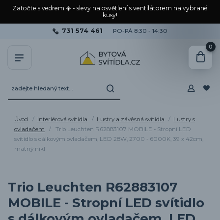
Zatočte s vedrem ☀️ - slevy na osvětlení s ventilátorem na vybrané
kusy!
731 574 461
PO-PÁ 8:30 - 14:30
0
Úvod
Interiérová svítidla
Lustry a závěsná svítidla
Lustry s
ovladačem
Trio Leuchten R62883107 MOBILE - Stropní LED
svítidlo s dálkovým ovladačem, LED 28W, 2700 - 6000K, 39 x 42cm,
matný nikl
Trio Leuchten R62883107
MOBILE - Stropní LED svítidlo
s dálkovým ovladačem, LED