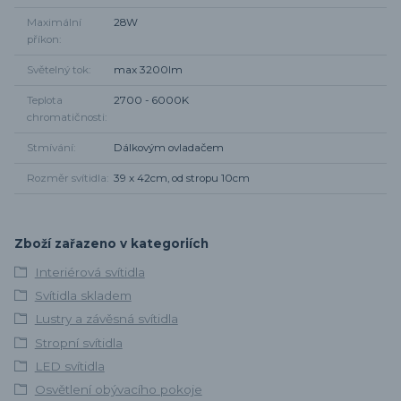
Maximální
28W
příkon
Světelný tok
max 3200lm
Teplota
2700 - 6000K
chromatičnosti
Stmívání
Dálkovým ovladačem
Rozměr svítidla
39 x 42cm, od stropu 10cm
Zboží zařazeno v kategoriích
Interiérová svítidla
Svítidla skladem
Lustry a závěsná svítidla
Stropní svítidla
LED svítidla
Osvětlení obývacího pokoje