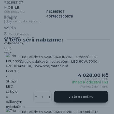
Číslo produktu:
R62883107
EAN kód:
4017807500578
Hlídat cenu / dostupnost
Do oblíbených
V této sérii nabízíme:
Trio Leuchten 620010431 IRVINE - Stropní LED
svítidlo s dálkovým ovladačem, LED 60W, 3000 -
6500K, 105x42cm, matná bílá
4 028,00 Kč
3 328,93 Kč
bez DPH
ihned k odeslání 1 ks
Více kusů do 14 dnů
Vložit do košíku
Trio Leuchten 620010407 IRVINE - Stropní LED