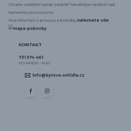
Chcete osvětlení vybrat osobně? Neváhejte navšítvit naší
kamennou provozovnu!
naleznete zde
Více informací o provozu a kontakty
KONTAKT
731 574 461
PO-PÁ 8:30 - 14:30
info@bytova-svitidla.cz
by CORA osvětlení
Vytvořeno na
Eshop-rychle.cz