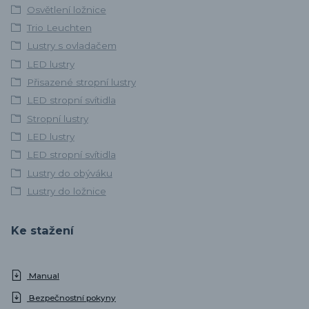
Osvětlení ložnice
Trio Leuchten
Lustry s ovladačem
LED lustry
Přisazené stropní lustry
LED stropní svítidla
Stropní lustry
LED lustry
LED stropní svítidla
Lustry do obýváku
Lustry do ložnice
Ke stažení
Manual
Bezpečnostní pokyny