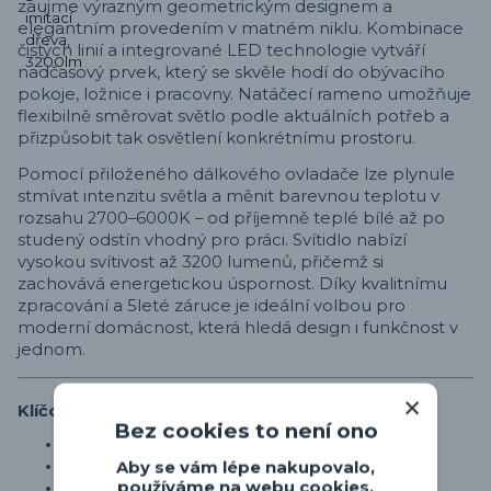
zaujme výrazným geometrickým designem a
elegantním provedením v matném niklu. Kombinace
čistých linií a integrované LED technologie vytváří
nadčasový prvek, který se skvěle hodí do obývacího
pokoje, ložnice i pracovny. Natáčecí rameno umožňuje
flexibilně směrovat světlo podle aktuálních potřeb a
přizpůsobit tak osvětlení konkrétnímu prostoru.
Pomocí přiloženého dálkového ovladače lze plynule
stmívat intenzitu světla a měnit barevnou teplotu v
rozsahu 2700–6000K – od příjemně teplé bílé až po
studený odstín vhodný pro práci. Svítidlo nabízí
vysokou svítivost až 3200 lumenů, přičemž si
zachovává energetickou úspornost. Díky kvalitnímu
zpracování a 5leté záruce je ideální volbou pro
moderní domácnost, která hledá design i funkčnost v
jednom.
Klíčové vlastnosti
Bez cookies to není ono
LED stropní svítidlo s dálkovým ovladačem
Rozměry: 39 × 42 cm
Aby se vám lépe nakupovalo,
Výška od stropu: 10 cm
používáme na webu cookies.