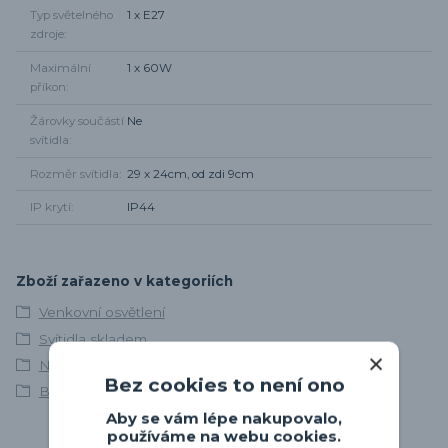
Typ světelného
1 x E27
zdroje
Maximální
1 x 60W
příkon
Žárovky součástí
Ne
svítidla
Rozměr svítidla
29 x 24cm, od zdi 9cm
IP krytí
IP44
Zboží zařazeno v kategoriích
Venkovní osvětlení
Svítidla skladem
Nástěnná venkovní svítidla
Bez cookies to není ono
Brilliant
Aby se vám lépe nakupovalo,
používáme na webu cookies.