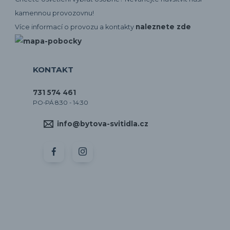
kamennou provozovnu!
naleznete zde
Více informací o provozu a kontakty
KONTAKT
731 574 461
PO-PÁ 8:30 - 14:30
info@bytova-svitidla.cz
by CORA osvětlení
Vytvořeno na
Eshop-rychle.cz