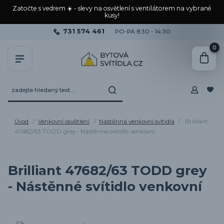
Zatočte s vedrem ☀️ - slevy na osvětlení s ventilátorem na vybrané
kusy!
731 574 461
PO-PÁ 8:30 - 14:30
0
Úvod
Venkovní osvětlení
Nástěnná venkovní svítidla
Brilliant
47682/63 TODD grey - Nástěnné svítidlo venkovní
Brilliant 47682/63 TODD grey
- Nástěnné svítidlo venkovní