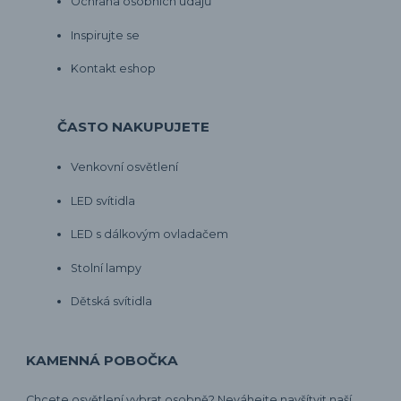
Ochrana osobních údajů
Inspirujte se
Kontakt eshop
ČASTO NAKUPUJETE
Venkovní osvětlení
LED svítidla
LED s dálkovým ovladačem
Stolní lampy
Dětská svítidla
KAMENNÁ POBOČKA
Chcete osvětlení vybrat osobně? Neváhejte navšítvit naší