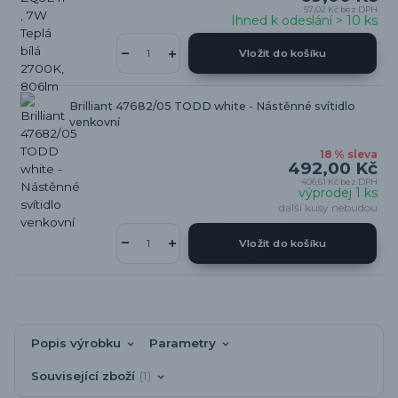
57,02 Kč
bez DPH
Ihned k odeslání > 10 ks
Vložit do košíku
Brilliant 47682/05 TODD white - Nástěnné svítidlo
venkovní
18 % sleva
492,00 Kč
406,61 Kč
bez DPH
výprodej 1 ks
další kusy nebudou
Vložit do košíku
Popis výrobku
Parametry
Související zboží
1