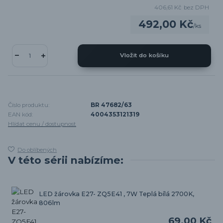
406,61 Kč
bez DPH
492,00 Kč
/
ks
Vložit do košíku
Číslo produktu:
BR 47682/63
EAN kód:
4004353121319
Hlídat cenu / dostupnost
Do oblíbených
V této sérii nabízíme:
LED žárovka E27- ZQ5E41 , 7W Teplá bílá 2700K,
806lm
69,00 Kč