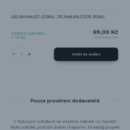
LED žárovka E27- ZQ5E41 , 7W Teplá bílá 2700K, 806lm
69,00 Kč
Ihned k odeslání
> 10 ks
57,02 Kč
bez DPH
Vložit do košíku
Pouze prověření dodavatelé
V Bytových svítidlech se snažíme nabízet co největší
škálu svítidel, protože dobře chápeme, že každý projekt