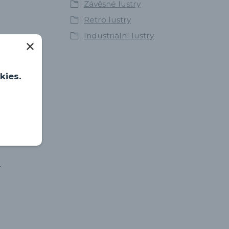
Závěsné lustry
Retro lustry
Industriální lustry
kies.
.