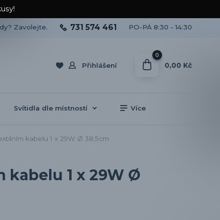
kusy!
731 574 461
ady? Zavolejte.
PO-PÁ 8:30 - 14:30
0
0,00 Kč
Přihlášení
Svítidla dle místností
Více
xtilním kabelu 1 x 29W Ø 38,5cm
m kabelu 1 x 29W Ø