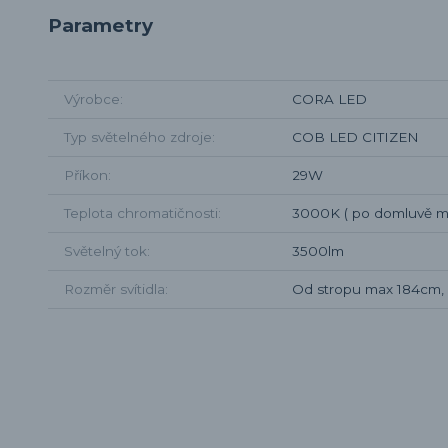
Parametry
Výrobce
CORA LED
Typ světelného zdroje
COB LED CITIZEN
Příkon
29W
Teplota chromatičnosti
3000K ( po domluvě 
Světelný tok
3500lm
Rozměr svítidla
Od stropu max 184cm, l