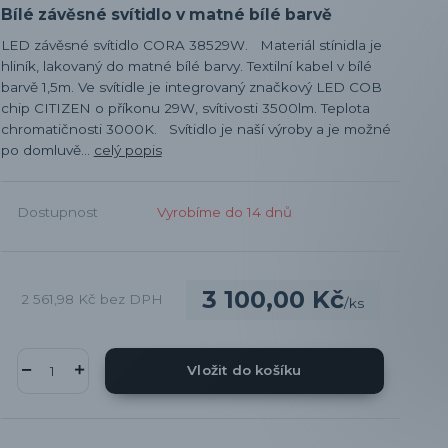
Bílé závěsné svítidlo v matné bílé barvě
LED závěsné svítidlo CORA 38529W. Materiál stínidla je
hliník, lakovaný do matné bílé barvy. Textilní kabel v bílé
barvě 1,5m. Ve svítidle je integrovaný značkový LED COB
chip CITIZEN o příkonu 29W, svítivosti 3500lm. Teplota
chromatičnosti 3000K. Svítidlo je naší výroby a je možné
po domluvě...
celý popis
Dostupnost
Vyrobíme do 14 dnů
3 100,00 Kč
2 561,98 Kč
bez DPH
/
ks
Vložit do košíku