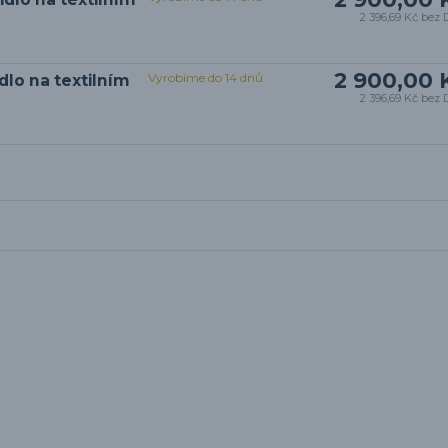
2 396,69 Kč
bez 
2 900,00 
Vyrobíme do 14 dnů
dlo na textilním
2 396,69 Kč
bez 