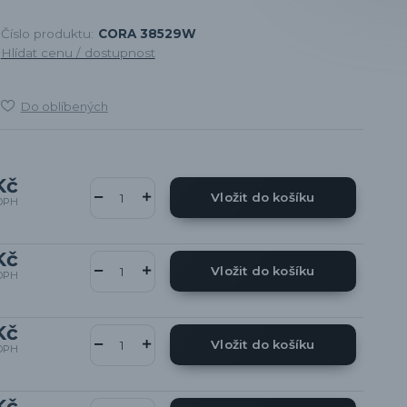
Číslo produktu:
CORA 38529W
Hlídat cenu / dostupnost
Do oblíbených
Kč
Vložit do košíku
DPH
Kč
Vložit do košíku
DPH
Kč
Vložit do košíku
DPH
Kč