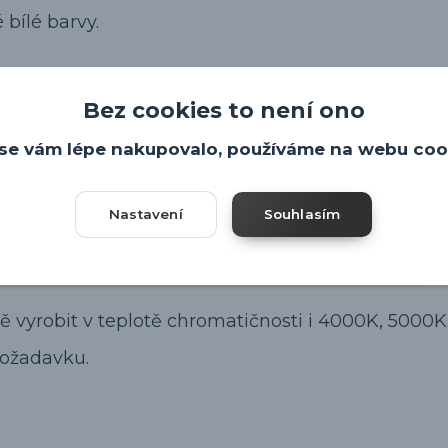
 bílé barvy.
Bez cookies to není ono
se vám lépe nakupovalo, používáme na webu coo
 chip CITIZEN o příkonu 29W, svítivosti 3500lm.
Nastavení
Souhlasím
ě vyrobit v teplotě chromatičnosti i 4000K, 5000K
požadavku.