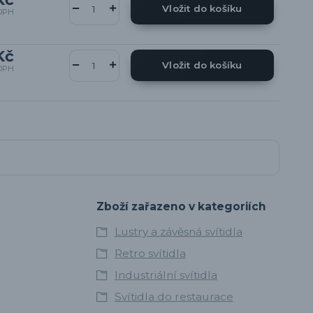
Vložit do košíku
DPH
Kč
Vložit do košíku
DPH
Zboží zařazeno v kategoriích
Lustry a závěsná svítidla
Retro svítidla
Industriální svítidla
Svítidla do restaurace