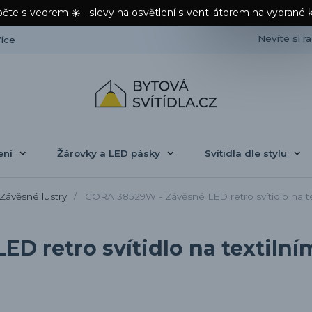
čte s vedrem ☀️ - slevy na osvětlení s ventilátorem na vybrané 
Nevíte si r
íce
ení
Žárovky a LED pásky
Svítidla dle stylu
Závěsné lustry
CORA 38529W - Závěsné LED retro svítidlo na te
D retro svítidlo na textilní