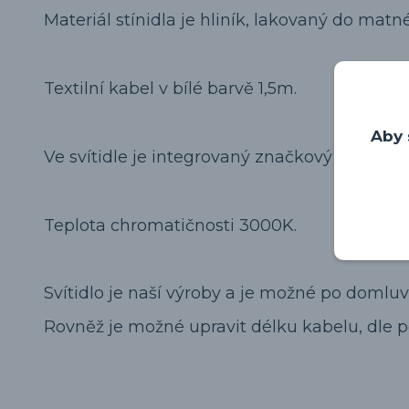
Materiál stínidla je hliník, lakovaný do matné
Textilní kabel v bílé barvě 1,5m.
Aby 
Ve svítidle je integrovaný značkový LED COB
Teplota chromatičnosti 3000K.
Svítidlo je naší výroby a je možné po domluv
Rovněž je možné upravit délku kabelu, dle 