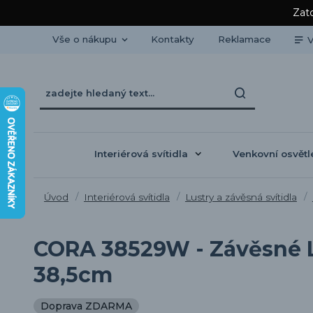
Zato
Vše o nákupu
Kontakty
Reklamace
V
Interiérová svítidla
Venkovní osvětl
Úvod
Interiérová svítidla
Lustry a závěsná svítidla
CORA 38529W - Závěsné LE
38,5cm
Doprava ZDARMA