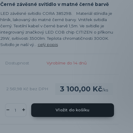
Černé závěsné svítidlo v matné černé barvě
LED závěsné svítidlo CORA 38529B. Materiál stínidla je
hliník, lakovaný do matné černé barvy. Vnitřek svítidla
černý. Textilní kabel v černé barvě 1,5m. Ve svítidle je
integrovaný značkový LED COB chip CITIZEN o příkonu
29W, svítivosti 3500lm. Teplota chromatičnosti 3000K.
Svítidlo je naší vý...
celý popis
Dostupnost
Vyrobíme do 14 dnů
3 100,00 Kč
2 561,98 Kč
bez DPH
/
ks
Vložit do košíku