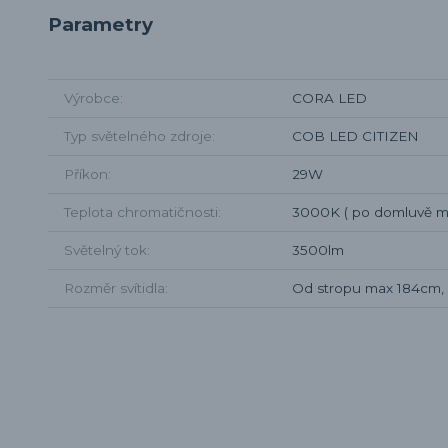
Parametry
Výrobce
CORA LED
Typ světelného zdroje
COB LED CITIZEN
Příkon
29W
Teplota chromatičnosti
3000K ( po domluvě 
Světelný tok
3500lm
Rozměr svítidla
Od stropu max 184cm, l