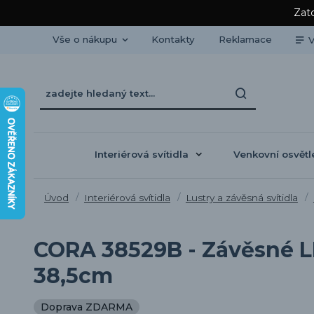
Zato
Vše o nákupu
Kontakty
Reklamace
V
Interiérová svítidla
Venkovní osvětl
Úvod
Interiérová svítidla
Lustry a závěsná svítidla
CORA 38529B - Závěsné LE
38,5cm
Doprava ZDARMA