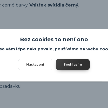
é černé barvy.
Vnitřek svítidla černý.
Bez cookies to není ono
 chip CITIZEN o příkonu 29W, svítivosti 3500lm.
se vám lépe nakupovalo, používáme na webu coo
Nastavení
Souhlasím
ě vyrobit v teplotě chromatičnosti i 4000K, 5000K
požadavku.