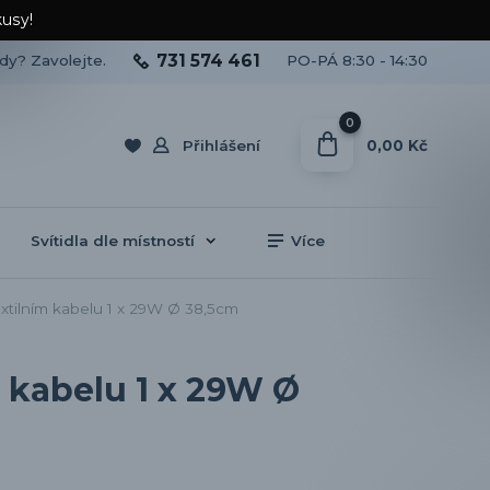
kusy!
731 574 461
ady? Zavolejte.
PO-PÁ 8:30 - 14:30
0
0,00 Kč
Přihlášení
Svítidla dle místností
Více
xtilním kabelu 1 x 29W Ø 38,5cm
m kabelu 1 x 29W Ø