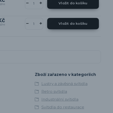
Vložit do košíku
DPH
Kč
Vložit do košíku
DPH
Zboží zařazeno v kategoriích
Lustry a závěsná svítidla
Retro svítidla
Industriální svítidla
Svítidla do restaurace