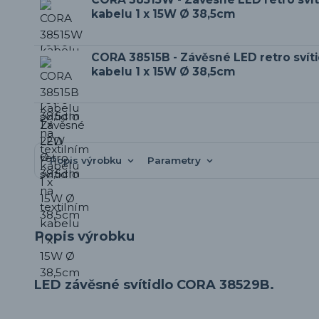
kabelu 1 x 15W Ø 38,5cm
CORA 38515B - Závěsné LED retro svíti
kabelu 1 x 15W Ø 38,5cm
Popis výrobku
Parametry
Popis výrobku
LED závěsné svítidlo CORA 38529B.