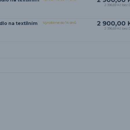
2 396,69 Kč
bez 
2 900,00 
Vyrobíme do 14 dnů
dlo na textilním
2 396,69 Kč
bez 