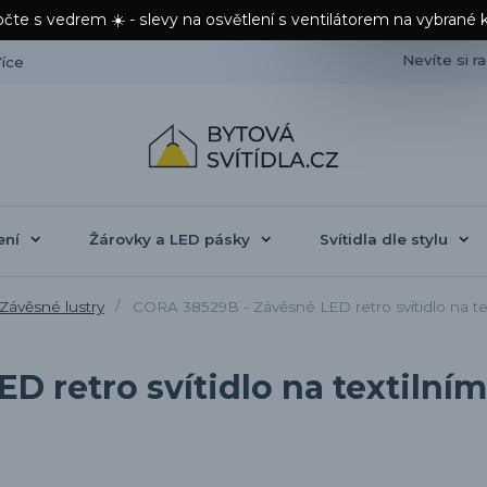
čte s vedrem ☀️ - slevy na osvětlení s ventilátorem na vybrané 
Nevíte si r
íce
ení
Žárovky a LED pásky
Svítidla dle stylu
Závěsné lustry
CORA 38529B - Závěsné LED retro svítidlo na te
D retro svítidlo na textilní