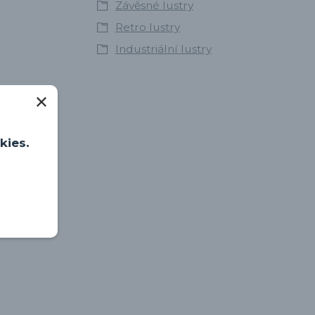
Závěsné lustry
Retro lustry
Industriální lustry
kies.
.