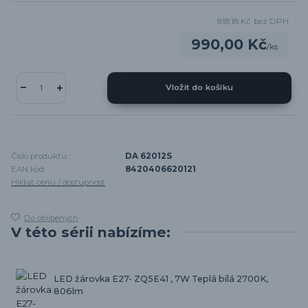
818,18 Kč
bez DPH
990,00 Kč
/
ks
Vložit do košíku
Číslo produktu:
DA 62012S
EAN kód:
8420406620121
Hlídat cenu / dostupnost
Do oblíbených
V této sérii nabízíme:
LED žárovka E27- ZQ5E41 , 7W Teplá bílá 2700K,
806lm