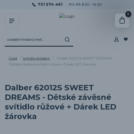
731 574 461
PO-PÁ 8:30 - 14:30
0
Úvod
Svítidla skladem
Dalber 62012S SWEET DREAMS -
Dětské závěsné svítidlo růžové + Dárek LED žárovka
Dalber 62012S SWEET
DREAMS - Dětské závěsné
svítidlo růžové + Dárek LED
žárovka