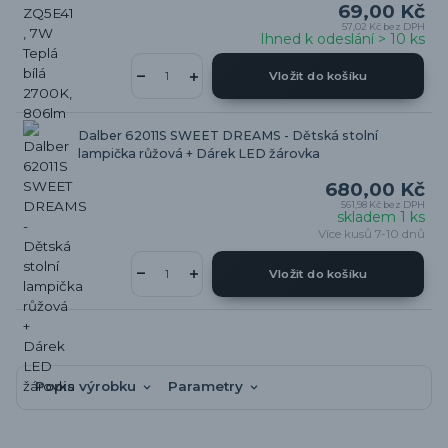
69,00 Kč
57,02 Kč
bez DPH
Ihned k odeslání > 10 ks
Vložit do košíku
Dalber 62011S SWEET DREAMS - Dětská stolní
lampička růžová + Dárek LED žárovka
680,00 Kč
561,98 Kč
bez DPH
skladem 1 ks
Více kusů 7-10 dnů
Vložit do košíku
Popis výrobku
Parametry