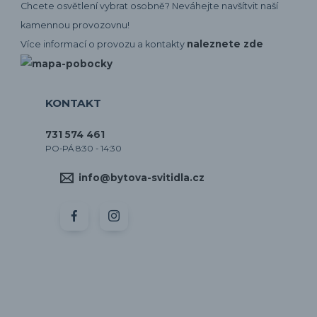
Chcete osvětlení vybrat osobně? Neváhejte navšítvit naší
kamennou provozovnu!
naleznete zde
Více informací o provozu a kontakty
KONTAKT
731 574 461
PO-PÁ 8:30 - 14:30
info@bytova-svitidla.cz
by CORA osvětlení
Vytvořeno na
Eshop-rychle.cz