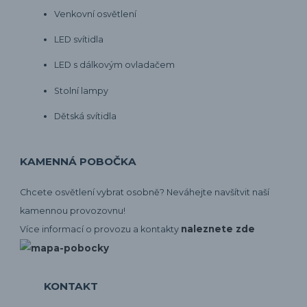
Venkovní osvětlení
LED svítidla
LED s dálkovým ovladačem
Stolní lampy
Dětská svítidla
KAMENNÁ POBOČKA
Chcete osvětlení vybrat osobně? Neváhejte navšítvit naší
kamennou provozovnu!
naleznete zde
Více informací o provozu a kontakty
KONTAKT