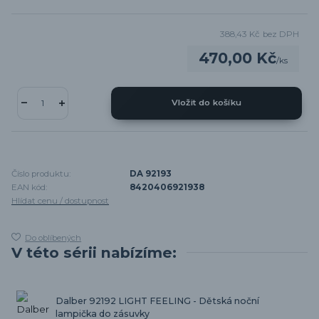
388,43 Kč
bez DPH
470,00 Kč
/
ks
Vložit do košíku
Číslo produktu:
DA 92193
EAN kód:
8420406921938
Hlídat cenu / dostupnost
Do oblíbených
V této sérii nabízíme:
Dalber 92192 LIGHT FEELING - Dětská noční
lampička do zásuvky