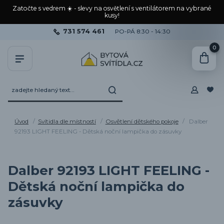
Zatočte s vedrem ☀️ - slevy na osvětlení s ventilátorem na vybrané
kusy!
731 574 461
PO-PÁ 8:30 - 14:30
0
Úvod
Svítidla dle místností
Osvětlení dětského pokoje
Dalber
92193 LIGHT FEELING - Dětská noční lampička do zásuvky
Dalber 92193 LIGHT FEELING -
Dětská noční lampička do
zásuvky