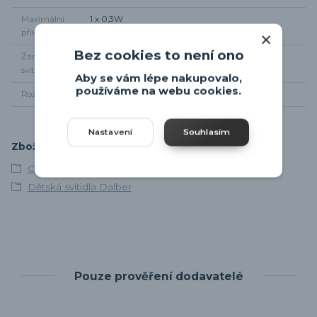
Maximální
1 x 0,3W
příkon
Bez cookies to není ono
Žárovky součástí
Ano
svítidla
Aby se vám lépe nakupovalo,
používáme na webu cookies.
Rozměr svítidla
Výška 14cm, šířka 8cm
Nastavení
Souhlasím
Zboží zařazeno v kategoriích
Osvětlení dětského pokoje
Dětská svítidla Dalber
Pouze prověření dodavatelé