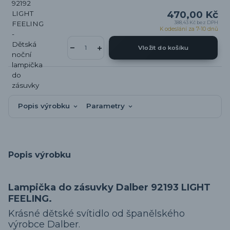
470,00 Kč
388,43 Kč
bez DPH
K odeslání za 7-10 dnů
Vložit do košíku
Popis výrobku
Parametry
Popis výrobku
Lampička do zásuvky Dalber 92193 LIGHT
FEELING.
Krásné dětské svítidlo od španělského
výrobce Dalber.