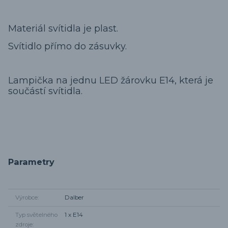
Materiál svítidla je plast.
Svítidlo přímo do zásuvky.
Lampička na jednu LED žárovku E14, která je
součástí svítidla.
Parametry
Výrobce
Dalber
Typ světelného
1 x E14
zdroje