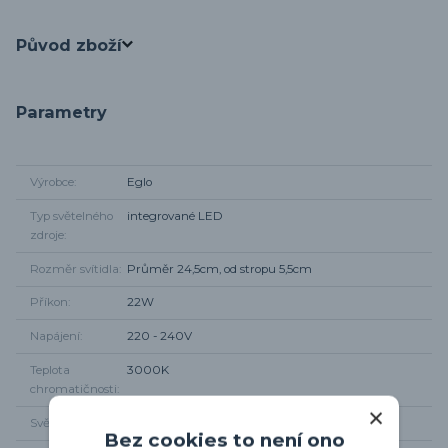
Původ zboží
Parametry
Výrobce
Eglo
Typ světelného
integrované LED
zdroje
Rozměr svítidla
Průměr 24,5cm, od stropu 5,5cm
Příkon
22W
Napájení
220 - 240V
Teplota
3000K
chromatičnosti
Světelný tok
2400 lm
Bez cookies to není ono