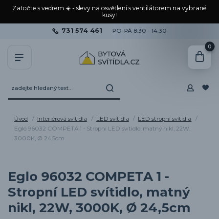
Zatočte s vedrem ☀️ - slevy na osvětlení s ventilátorem na vybrané
kusy!
731 574 461
PO-PÁ 8:30 - 14:30
0
Úvod
Interiérová svítidla
LED svítidla
LED stropní svítidla
Eglo 96032 COMPETA 1 - Stropní LED svítidlo, matný nikl, 22W,
3000K, Ø 24,5cm
Eglo 96032 COMPETA 1 -
Stropní LED svítidlo, matný
nikl, 22W, 3000K, Ø 24,5cm