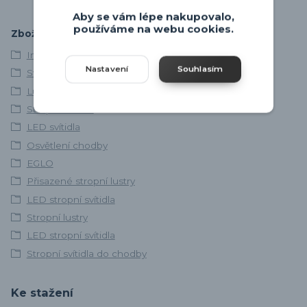
Aby se vám lépe nakupovalo,
používáme na webu cookies.
Zboží zařazeno v kategoriích
Interiérová svítidla
Nastavení
Souhlasím
Svítidla skladem
Lustry a závěsná svítidla
Stropní svítidla
LED svítidla
Osvětlení chodby
EGLO
Přisazené stropní lustry
LED stropní svítidla
Stropní lustry
LED stropní svítidla
Stropní svítidla do chodby
Ke stažení