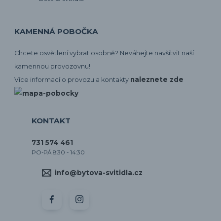
KAMENNÁ POBOČKA
Chcete osvětlení vybrat osobně? Neváhejte navšítvit naší
kamennou provozovnu!
naleznete zde
Více informací o provozu a kontakty
KONTAKT
731 574 461
PO-PÁ 8:30 - 14:30
info@bytova-svitidla.cz