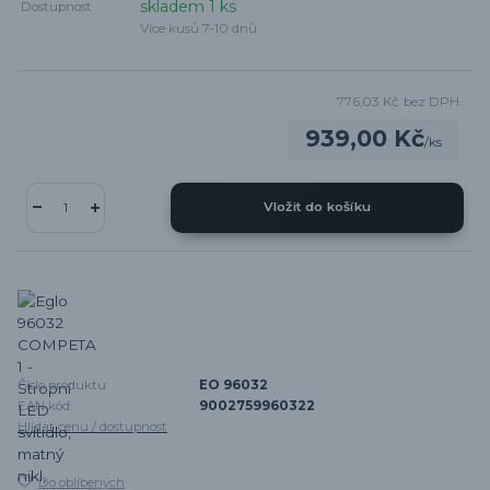
skladem 1 ks
Dostupnost
Více kusů 7-10 dnů
776,03 Kč
bez DPH
939,00 Kč
/
ks
Vložit do košíku
Číslo produktu:
EO 96032
EAN kód:
9002759960322
Hlídat cenu / dostupnost
Do oblíbených