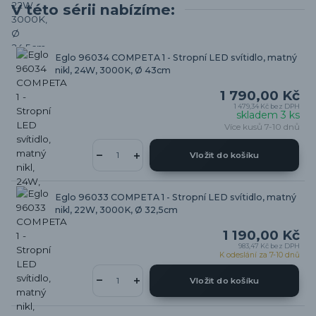
V této sérii nabízíme:
Eglo 96034 COMPETA 1 - Stropní LED svítidlo, matný
nikl, 24W, 3000K, Ø 43cm
1 790,00 Kč
1 479,34 Kč
bez DPH
skladem 3 ks
Více kusů 7-10 dnů
Vložit do košíku
Eglo 96033 COMPETA 1 - Stropní LED svítidlo, matný
nikl, 22W, 3000K, Ø 32,5cm
1 190,00 Kč
983,47 Kč
bez DPH
K odeslání za 7-10 dnů
Vložit do košíku