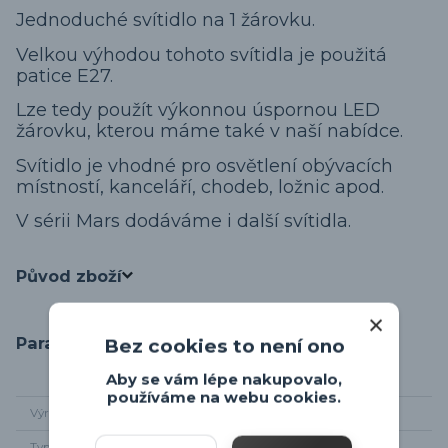
Jednoduché svítidlo na 1 žárovku.
Velkou výhodou tohoto svítidla je použitá
patice E27.
Lze tedy použít výkonnou úspornou LED
žárovku, kterou máme také v naší nabídce.
Svítidlo je vhodné pro osvětlení obývacích
místností, kanceláří, chodeb, ložnic apod.
V sérii Mars dodáváme i další svítidla.
Původ zboží
Parametry
Bez cookies to není ono
Aby se vám lépe nakupovalo,
používáme na webu cookies.
Výrobce
Eglo
Typ světelného
E27