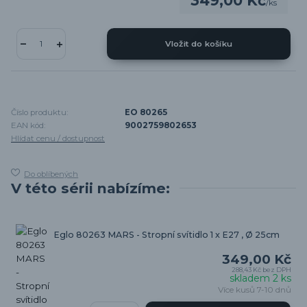
349,00 Kč
/
ks
Vložit do košíku
Číslo produktu:
EO 80265
EAN kód:
9002759802653
Hlídat cenu / dostupnost
Do oblíbených
V této sérii nabízíme:
Eglo 80263 MARS - Stropní svítidlo 1 x E27 , Ø 25cm
349,00 Kč
288,43 Kč
bez DPH
skladem 2 ks
Více kusů 7-10 dnů