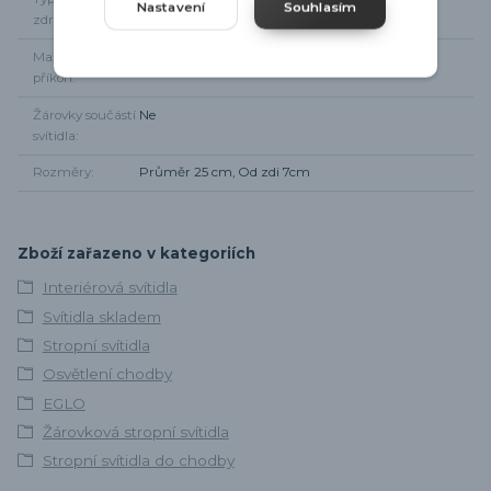
Nastavení
Souhlasím
zdroje
Maximální
60 W
příkon
Žárovky součástí
Ne
svítidla
Rozměry
Průměr 25 cm, Od zdi 7cm
Zboží zařazeno v kategoriích
Interiérová svítidla
Svítidla skladem
Stropní svítidla
Osvětlení chodby
EGLO
Žárovková stropní svítidla
Stropní svítidla do chodby