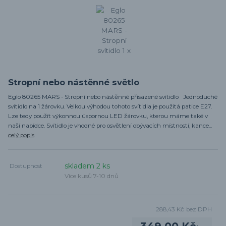
Stropní nebo nástěnné světlo
Eglo 80265 MARS - Stropní nebo nástěnné přisazené svítidlo Jednoduché
svítidlo na 1 žárovku. Velkou výhodou tohoto svítidla je použitá patice E27.
Lze tedy použít výkonnou úspornou LED žárovku, kterou máme také v
naší nabídce. Svítidlo je vhodné pro osvětlení obývacích místností, kance...
celý popis
skladem 2 ks
Dostupnost
Více kusů 7-10 dnů
288,43 Kč
bez DPH