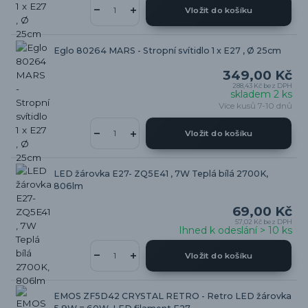
Vložit do košíku
Eglo 80264 MARS - Stropní svítidlo 1 x E27 , Ø 25cm
349,00 Kč
288,43 Kč
bez DPH
skladem 2 ks
Více kusů 7-10 dnů
Vložit do košíku
LED žárovka E27- ZQ5E41 , 7W Teplá bílá 2700K,
806lm
69,00 Kč
57,02 Kč
bez DPH
Ihned k odeslání > 10 ks
Vložit do košíku
EMOS ZF5D42 CRYSTAL RETRO - Retro LED žárovka