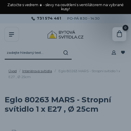
Zatočte s vedrem ☀️ - slevy na osvětlení s ventilátorem na vybrané
kusy!
731 574 461
PO-PÁ 8:30 - 14:30
0
Úvod
Interiérová svítidla
Eglo 80263 MARS - Stropní svítidlo 1 x
E27 , Ø 25cm
Eglo 80263 MARS - Stropní
svítidlo 1 x E27 , Ø 25cm