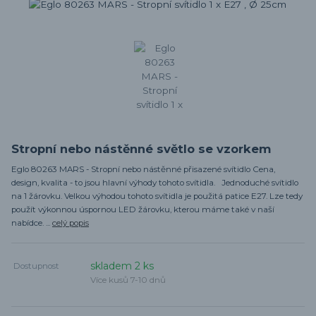
Stropní nebo nástěnné světlo se vzorkem
Eglo 80263 MARS - Stropní nebo nástěnné přisazené svítidlo Cena,
design, kvalita - to jsou hlavní výhody tohoto svítidla. Jednoduché svítidlo
na 1 žárovku. Velkou výhodou tohoto svítidla je použitá patice E27. Lze tedy
použít výkonnou úspornou LED žárovku, kterou máme také v naší
nabídce. ...
celý popis
skladem 2 ks
Dostupnost
Více kusů 7-10 dnů