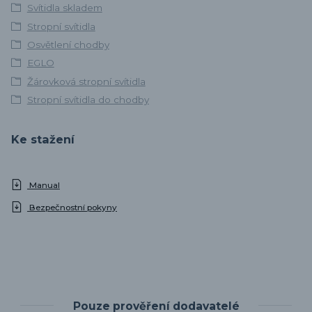
Svítidla skladem
Stropní svítidla
Osvětlení chodby
EGLO
Žárovková stropní svítidla
Stropní svítidla do chodby
Ke stažení
Manual
Bezpečnostní pokyny
Pouze prověření dodavatelé