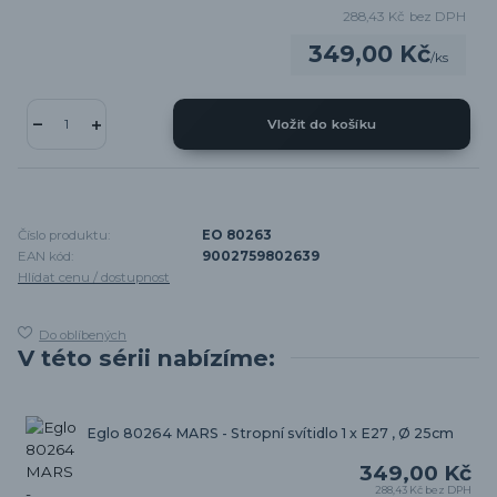
288,43 Kč
bez DPH
349,00 Kč
/
ks
Vložit do košíku
Číslo produktu:
EO 80263
EAN kód:
9002759802639
Hlídat cenu / dostupnost
Do oblíbených
V této sérii nabízíme:
Eglo 80264 MARS - Stropní svítidlo 1 x E27 , Ø 25cm
349,00 Kč
288,43 Kč
bez DPH