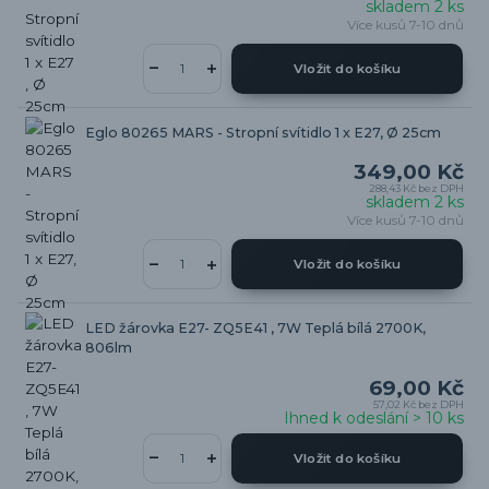
skladem 2 ks
Více kusů 7-10 dnů
Vložit do košíku
Eglo 80265 MARS - Stropní svítidlo 1 x E27, Ø 25cm
349,00 Kč
288,43 Kč
bez DPH
skladem 2 ks
Více kusů 7-10 dnů
Vložit do košíku
LED žárovka E27- ZQ5E41 , 7W Teplá bílá 2700K,
806lm
69,00 Kč
57,02 Kč
bez DPH
Ihned k odeslání > 10 ks
Vložit do košíku