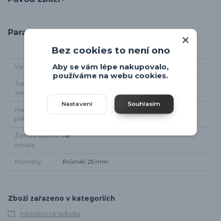
Parametry
Bez cookies to není ono
Aby se vám lépe nakupovalo,
Výrobce
Eglo
používáme na webu cookies.
Typ světelného
1xE27
zdroje
Nastavení
Souhlasím
Maximální
60 W
příkon
Žárovky součástí
Ne
svítidla
Rozměry
Průměr 25 mm
Zboží zařazeno v kategoriích
Interiérová svítidla