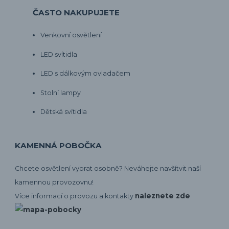
ČASTO NAKUPUJETE
Venkovní osvětlení
LED svítidla
LED s dálkovým ovladačem
Stolní lampy
Dětská svítidla
KAMENNÁ POBOČKA
Chcete osvětlení vybrat osobně? Neváhejte navšítvit naší
kamennou provozovnu!
naleznete zde
Více informací o provozu a kontakty