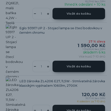
65,29 Kč
bez DPH
Ihned k odeslání > 10 ks
Vložit do košíku
Eglo 93917 UP 2 - Stojací lampa se čtecí bodovkou v
černém chromu
27 % sleva
1 590,00 Kč
1 314,05 Kč
bez DPH
skladem 6 ks
Více kusů 7-10 dnů
Vložit do košíku
LED žárovka ZL4206 E27, 11,5W - Stmívatelná žárovka
klasickým vypínačem 1060lm, 2700K
120,00 Kč
99,17 Kč
bez DPH
K odeslání za 7-10 dnů
Vložit do košíku