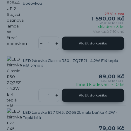
bodovkou
27 % sleva
1 590,00 Kč
1 314,05 Kč
bez DPH
skladem 3 ks
Více kusů 7-10 dnů
Vložit do košíku
LED žárovka Classic R50 - ZQ7E21 - 4,2W E14 teplá
bílá 2700K
89,00 Kč
73,55 Kč
bez DPH
Ihned k odeslání > 10 ks
Vložit do košíku
LED žárovka E27 G45, ZQ6E21, malá baňka 4,2W -
Teplá bílá
79,00 Kč