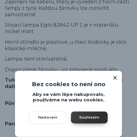
Zapínání na kabelu, který je vyveden z horní části
lampy z tyče. Každou žárovku lze rozsvítit
samostatně.
Stojací lampa Eglo 82842 UP 2 je v materiálu
nickel matt.
Horní stínidlo je plastové, u čtecí bodovky je sklo
klasické-mléčné.
Lampa není stmívatelná.
Doporučené žárovky - viz připojené produkty.
Tuto lampu za série Eglo - UP 2 dodáváme i
Bez cookies to není ono
dalších povrchových úpravách.
Aby se vám lépe nakupovalo,
používáme na webu cookies.
Původ zboží
Nastavení
Souhlasím
Parametry