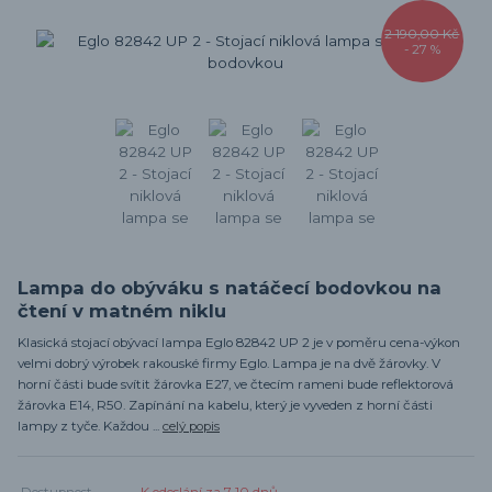
2 190,00 Kč
- 27 %
Lampa do obýváku s natáčecí bodovkou na
čtení v matném niklu
Klasická stojací obývací lampa Eglo 82842 UP 2 je v poměru cena-výkon
velmi dobrý výrobek rakouské firmy Eglo. Lampa je na dvě žárovky. V
horní části bude svítit žárovka E27, ve čtecím rameni bude reflektorová
žárovka E14, R50. Zapínání na kabelu, který je vyveden z horní části
lampy z tyče. Každou ...
celý popis