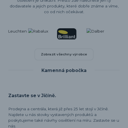
osvětlení je unikátní. Přesto zde naleznete jen ty
dodavatele a jejich produkty, které dobře známe a víme,
co od nich očekávat.
Zobrazit všechny výrobce
Kamenná pobočka
Zastavte se v Jičíně.
Prodejna a centrála, která již přes 25 let stojí v Jičíně.
Najdete u nás stovky vystavených produktů a
poskytujeme také návrhy osvětlení na míru. Zastavte se u
nás.