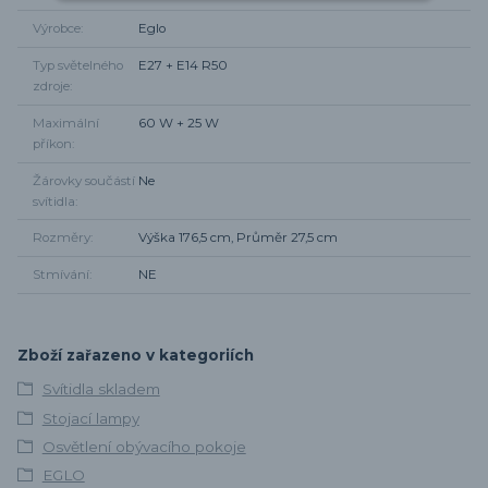
Výrobce
Eglo
Typ světelného
E27 + E14 R50
zdroje
Maximální
60 W + 25 W
příkon
Žárovky součástí
Ne
svítidla
Rozměry
Výška 176,5 cm, Průměr 27,5 cm
Stmívání
NE
Zboží zařazeno v kategoriích
Svítidla skladem
Stojací lampy
Osvětlení obývacího pokoje
EGLO