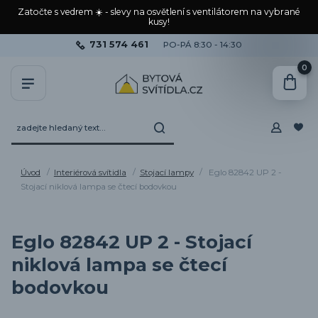
Zatočte s vedrem ☀️ - slevy na osvětlení s ventilátorem na vybrané
kusy!
731 574 461
PO-PÁ 8:30 - 14:30
0
Úvod
Interiérová svítidla
Stojací lampy
Eglo 82842 UP 2 -
Stojací niklová lampa se čtecí bodovkou
Eglo 82842 UP 2 - Stojací
niklová lampa se čtecí
bodovkou