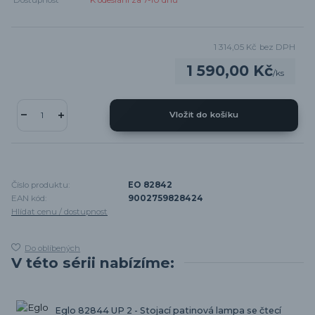
Dostupnost
K odeslání za 7-10 dnů
1 314,05 Kč
bez DPH
1 590,00 Kč
/
ks
Vložit do košíku
Číslo produktu:
EO 82842
EAN kód:
9002759828424
Hlídat cenu / dostupnost
Do oblíbených
V této sérii nabízíme:
Eglo 82844 UP 2 - Stojací patinová lampa se čtecí