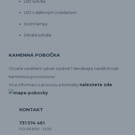
LED svítidla
LED s dálkovým ovladačem
Stolní lampy
Dětská svítidla
KAMENNÁ POBOČKA
Chcete osvětlení vybrat osobně? Neváhejte navšítvit naší
kamennou provozovnu!
naleznete zde
Více informací o provozu a kontakty
KONTAKT
731 574 461
PO-PÁ 8:30 - 14:30