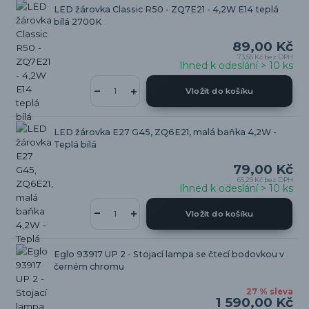
LED žárovka Classic R50 - ZQ7E21 - 4,2W E14 teplá
bílá 2700K
89,00 Kč
73,55 Kč
bez DPH
Ihned k odeslání > 10 ks
Vložit do košíku
LED žárovka E27 G45, ZQ6E21, malá baňka 4,2W -
Teplá bílá
79,00 Kč
65,29 Kč
bez DPH
Ihned k odeslání > 10 ks
Vložit do košíku
Eglo 93917 UP 2 - Stojací lampa se čtecí bodovkou v
černém chromu
27 % sleva
1 590,00 Kč