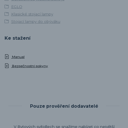
EGLO
Klasické stojací lampy
Stojací lampy do obýváku
Ke stažení
Manual
Bezpečnostní pokyny
Pouze prověření dodavatelé
V Bytových svítidlech se snažíme nabízet co největší