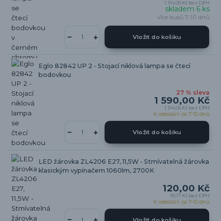
1 314,05 Kč
bez DPH
skladem 6 ks
Více kusů 7-10 dnů
Vložit do košíku
Eglo 82842 UP 2 - Stojací niklová lampa se čtecí
bodovkou
27 % sleva
1 590,00 Kč
1 314,05 Kč
bez DPH
K odeslání za 7-10 dnů
Vložit do košíku
LED žárovka ZL4206 E27, 11,5W - Stmívatelná žárovka
klasickým vypínačem 1060lm, 2700K
120,00 Kč
99,17 Kč
bez DPH
K odeslání za 7-10 dnů
Vložit do košíku