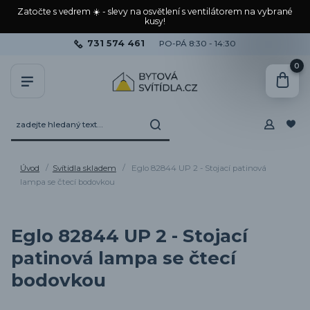
Zatočte s vedrem ☀️ - slevy na osvětlení s ventilátorem na vybrané
kusy!
731 574 461
PO-PÁ 8:30 - 14:30
0
Úvod
Svítidla skladem
Eglo 82844 UP 2 - Stojací patinová
lampa se čtecí bodovkou
Eglo 82844 UP 2 - Stojací
patinová lampa se čtecí
bodovkou