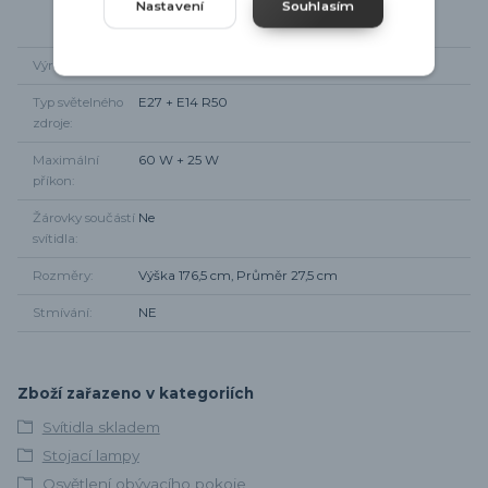
Nastavení
Souhlasím
Výrobce
Eglo
Typ světelného
E27 + E14 R50
zdroje
Maximální
60 W + 25 W
příkon
Žárovky součástí
Ne
svítidla
Rozměry
Výška 176,5 cm, Průměr 27,5 cm
Stmívání
NE
Zboží zařazeno v kategoriích
Svítidla skladem
Stojací lampy
Osvětlení obývacího pokoje