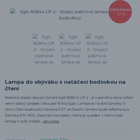
2 190,00 Kč
- 27 %
Lampa do obýváku s natáčecí bodovkou na
čtení
Klasická stojací obývací lampa Eglo 82844 UP 2 je v poměru cena-výkon
velmi dobrý výrobek rakouské firmy Eglo. Lampa je na dvě žárovky. V
horní části bude svítit žárovka E27, ve čtecím rameni bude reflektorová
žárovka E14, R50. Zapínání na kabelu, který je vyveden z horní části
lampy z tyče. Každo...
celý popis