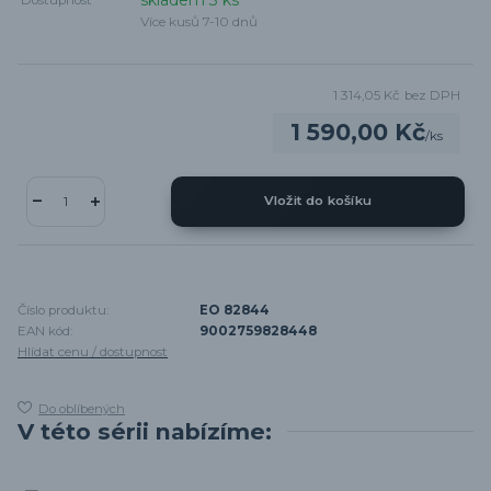
skladem 3 ks
Dostupnost
Více kusů 7-10 dnů
1 314,05 Kč
bez DPH
1 590,00 Kč
/
ks
Vložit do košíku
Číslo produktu:
EO 82844
EAN kód:
9002759828448
Hlídat cenu / dostupnost
Do oblíbených
V této sérii nabízíme: