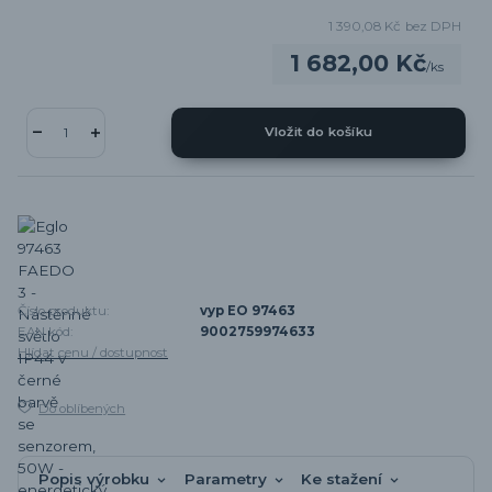
1 390,08 Kč
bez DPH
1 682,00 Kč
/
ks
Vložit do košíku
Číslo produktu:
vyp EO 97463
EAN kód:
9002759974633
Hlídat cenu / dostupnost
Do oblíbených
Popis výrobku
Parametry
Ke stažení