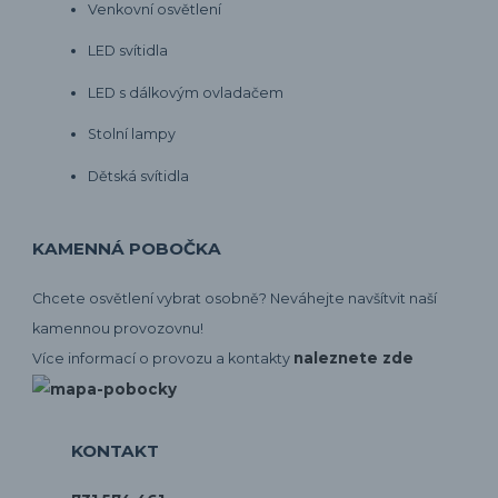
Venkovní osvětlení
LED svítidla
LED s dálkovým ovladačem
Stolní lampy
Dětská svítidla
KAMENNÁ POBOČKA
Chcete osvětlení vybrat osobně? Neváhejte navšítvit naší
kamennou provozovnu!
naleznete zde
Více informací o provozu a kontakty
KONTAKT