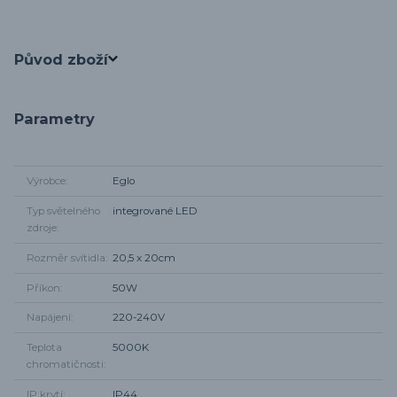
Původ zboží
Parametry
Výrobce
Eglo
Typ světelného
integrované LED
zdroje
Rozměr svítidla
20,5 x 20cm
Příkon
50W
Napájení
220-240V
Teplota
5000K
chromatičnosti
IP krytí
IP44