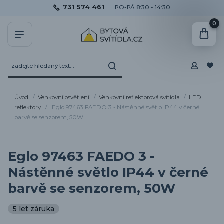
731 574 461
PO-PÁ 8:30 - 14:30
0
Úvod
Venkovní osvětlení
Venkovní reflektorová svítidla
LED
reflektory
Eglo 97463 FAEDO 3 - Nástěnné světlo IP44 v černé
barvě se senzorem, 50W
Eglo 97463 FAEDO 3 -
Nástěnné světlo IP44 v černé
barvě se senzorem, 50W
5 let záruka