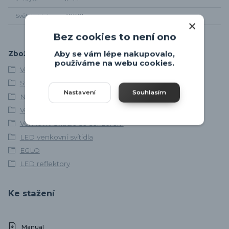
Světelný tok
4800lm
Bez cookies to není ono
Aby se vám lépe nakupovalo,
Zboží zařazeno v kategoriích
používáme na webu cookies.
Venkovní osvětlení
Svítidla skladem
Nastavení
Souhlasím
Nástěnná venkovní svítidla
Venkovní reflektorová svítidla
Venkovní svítidla se senzorem
LED venkovní svítidla
EGLO
LED reflektory
Ke stažení
Manual