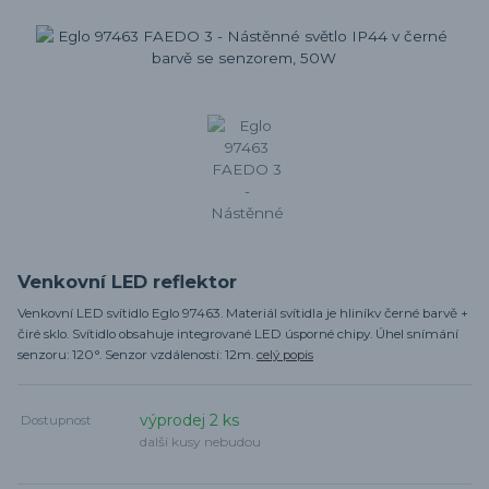
Venkovní LED reflektor
Venkovní LED svítidlo Eglo 97463. Materiál svítidla je hliníkv černé barvě +
čiré sklo. Svítidlo obsahuje integrované LED úsporné chipy. Úhel snímání
senzoru: 120°. Senzor vzdálenosti: 12m.
celý popis
výprodej 2 ks
Dostupnost
další kusy nebudou