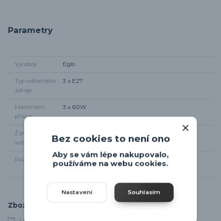
Parametry
Výrobce
Eglo
Typ světelného
3 x E27
zdroje
Maximální
3 x 60W
příkon
Žárovky součástí
Ne
Bez cookies to není ono
svítidla
Aby se vám lépe nakupovalo,
Rozměr svítidla
Od stropu max.110cm, šířka 90,5cm, ø stínidla
používáme na webu cookies.
20,5cm
Nastavení
Souhlasím
Zboží zařazeno v kategoriích
Lustry a závěsná svítidla