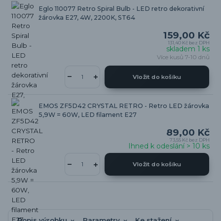
Eglo 110077 Retro Spiral Bulb - LED retro dekorativní
žárovka E27, 4W, 2200K, ST64
159,00 Kč
131,40 Kč
bez DPH
skladem 1 ks
Více kusů 7-10 dnů
Vložit do košíku
EMOS ZF5D42 CRYSTAL RETRO - Retro LED žárovka
5,9W = 60W, LED filament E27
89,00 Kč
73,55 Kč
bez DPH
Ihned k odeslání > 10 ks
Vložit do košíku
Popis výrobku
Parametry
Ke stažení