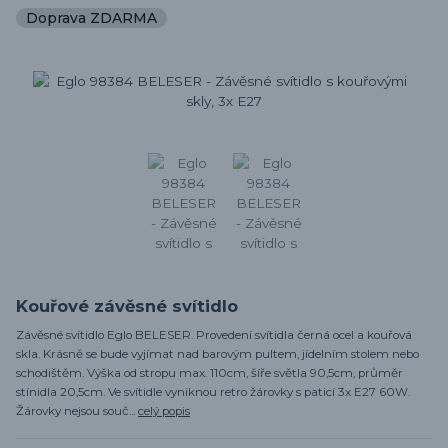
Doprava ZDARMA
Kouřové závěsné svítidlo
Závěsné svítidlo Eglo BELESER. Provedení svítidla černá ocel a kouřová
skla. Krásně se bude vyjímat nad barovým pultem, jídelním stolem nebo
schodištěm. Výška od stropu max. 110cm, šíře světla 90,5cm, průměr
stínidla 20,5cm. Ve svítidle vyniknou retro žárovky s paticí 3x E27 60W.
Žárovky nejsou souč...
celý popis