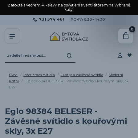
Zatočte s vedrem ☀️ - slevy na osvětlení s ventilátorem na vybrané
kusy!
731 574 461
PO-PÁ 8:30 - 14:30
0
Úvod
Interiérová svítidla
Lustry a závěsná svítidla
Moderní
lustry
Eglo 98384 BELESER - Závěsné svítidlo s kouřovými skly, 3x
E27
Eglo 98384 BELESER -
Závěsné svítidlo s kouřovými
skly, 3x E27