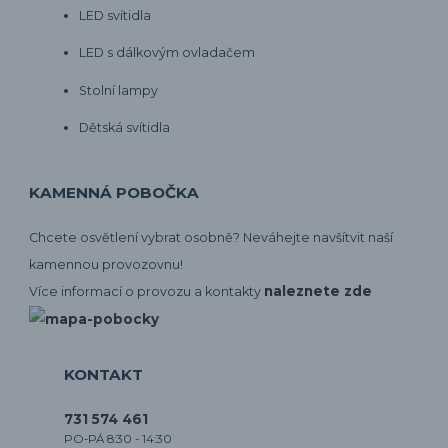
LED svítidla
LED s dálkovým ovladačem
Stolní lampy
Dětská svítidla
KAMENNÁ POBOČKA
Chcete osvětlení vybrat osobně? Neváhejte navšítvit naší
kamennou provozovnu!
naleznete zde
Více informací o provozu a kontakty
KONTAKT
731 574 461
PO-PÁ 8:30 - 14:30