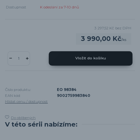
Dostupnost
K odeslání za 7-10 dnů
3 297,52 Kč
bez DPH
3 990,00 Kč
/
ks
Vložit do košíku
Číslo produktu:
EO 98384
EAN kód:
9002759983840
Hlídat cenu / dostupnost
Do oblíbených
V této sérii nabízíme: