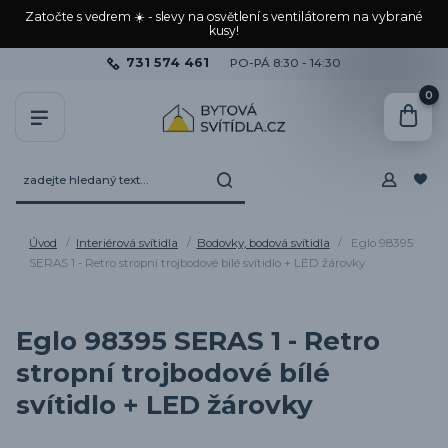
Zatočte s vedrem ☀️ - slevy na osvětlení s ventilátorem na vybrané
kusy!
731 574 461
PO-PÁ 8:30 - 14:30
0
Úvod
Interiérová svítidla
Bodovky, bodová svítidla
Eglo 98395
SERAS 1 - Retro stropní trojbodové bílé svítidlo + LED žárovky
Eglo 98395 SERAS 1 - Retro
stropní trojbodové bílé
svítidlo + LED žárovky