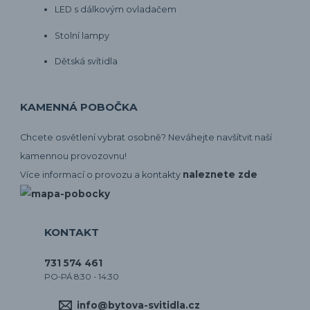
LED s dálkovým ovladačem
Stolní lampy
Dětská svítidla
KAMENNÁ POBOČKA
Chcete osvětlení vybrat osobně? Neváhejte navšítvit naší
kamennou provozovnu!
naleznete zde
Více informací o provozu a kontakty
KONTAKT
731 574 461
PO-PÁ 8:30 - 14:30
info@bytova-svitidla.cz