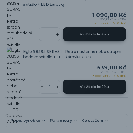
svítidlo + LED žárovky
1 090,00 Kč
900,83 Kč
bez DPH
K odeslání za 7-10 dnů
Vložit do košíku
Eglo 98393 SERAS 1 - Retro nástěnné nebo stropní
bodové svítidlo + LED žárovka GU10
539,00 Kč
445,45 Kč
bez DPH
K odeslání za 7-10 dnů
Vložit do košíku
Popis výrobku
Parametry
Ke stažení