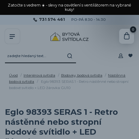
Zatočte s vedrem ☀️ - slevy na osvětlení s ventilátorem na vybrané
kusy!
731 574 461
PO-PÁ 8:30 - 14:30
0
Úvod
Interiérová svítidla
Bodovky, bodová svítidla
Nástěnná
bodová svítidla
Eglo 98393 SERAS 1 - Retro nástěnné nebo stropní
bodové svítidlo + LED žárovka GU10
Eglo 98393 SERAS 1 - Retro
nástěnné nebo stropní
bodové svítidlo + LED