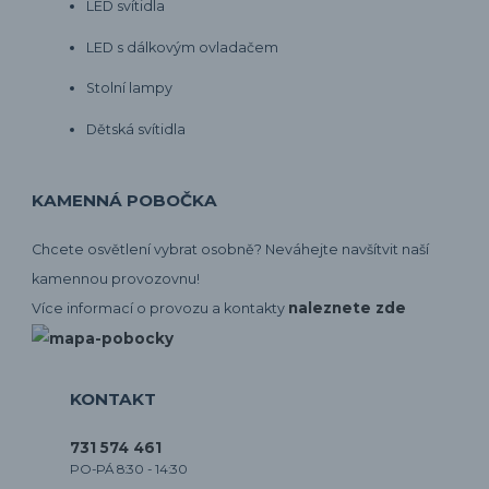
LED svítidla
LED s dálkovým ovladačem
Stolní lampy
Dětská svítidla
KAMENNÁ POBOČKA
Chcete osvětlení vybrat osobně? Neváhejte navšítvit naší
kamennou provozovnu!
naleznete zde
Více informací o provozu a kontakty
KONTAKT
731 574 461
PO-PÁ 8:30 - 14:30