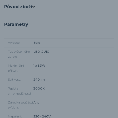
Původ zboží
Parametry
Výrobce
Eglo
Typ světelného
LED GU10
zdroje
Maximální
1 x 3,3W
příkon
Svítivost
240 lm
Teplota
3000K
chromatičnosti
Žárovka součástí
Ano
svítidla
Napájení
220 - 240V