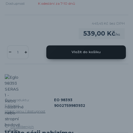
Dostupnost
K odeslání za 7-10 dnů
445,45 Kč
bez DPH
539,00 Kč
/
ks
Vložit do košíku
Číslo produktu:
EO 98393
EAN kód:
9002759983932
Hlídat cenu / dostupnost
Do oblíbených
V této sérii nabízíme: