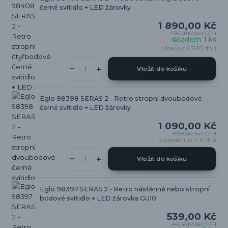
černé svítidlo + LED žárovky
1 890,00 Kč
1 561,98 Kč
bez DPH
skladem 1 ks
Více kusů 7-10 dnů
Vložit do košíku
Eglo 98398 SERAS 2 - Retro stropní dvoubodové
černé svítidlo + LED žárovky
1 090,00 Kč
900,83 Kč
bez DPH
K odeslání za 7-10 dnů
Vložit do košíku
Eglo 98397 SERAS 2 - Retro nástěnné nebo stropní
bodové svítidlo + LED žárovka GU10
539,00 Kč
445,45 Kč
bez DPH