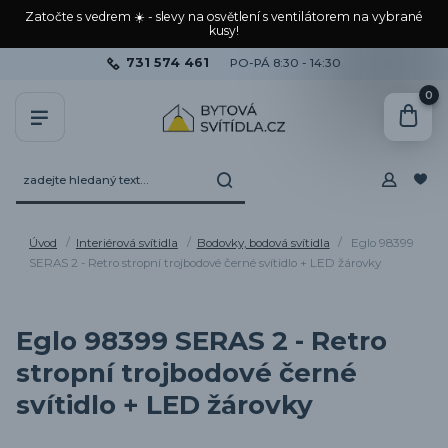
Zatočte s vedrem ☀️ - slevy na osvětlení s ventilátorem na vybrané
kusy!
731 574 461
PO-PÁ 8:30 - 14:30
0
Úvod
Interiérová svítidla
Bodovky, bodová svítidla
Eglo 98399
SERAS 2 - Retro stropní trojbodové černé svítidlo + LED žárovky
Eglo 98399 SERAS 2 - Retro
stropní trojbodové černé
svítidlo + LED žárovky