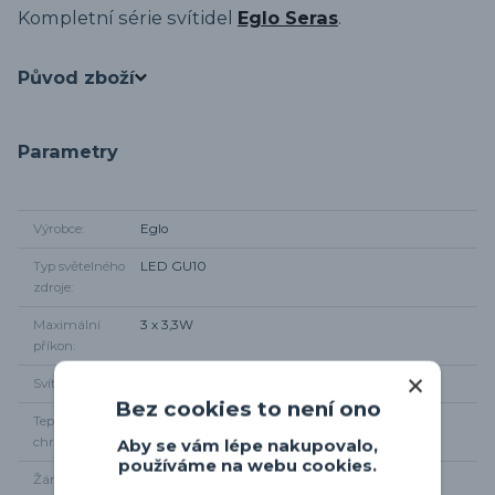
Kompletní série svítidel
Eglo Seras
.
Původ zboží
Parametry
Výrobce
Eglo
Typ světelného
LED GU10
zdroje
Maximální
3 x 3,3W
příkon
Svítivost
3 x 240 lm
Bez cookies to není ono
Teplota
3000K
chromatičnosti
Aby se vám lépe nakupovalo,
používáme na webu cookies.
Žárovka součástí
Ano