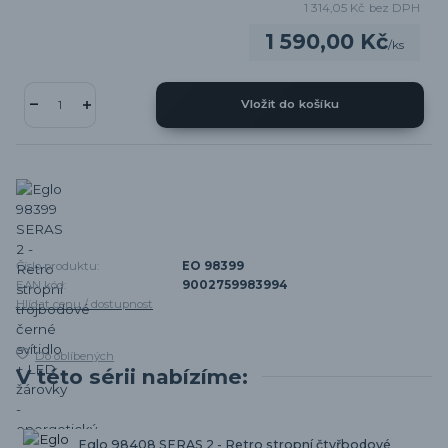
1 314,05 Kč
bez DPH
1 590,00 Kč
/
ks
Vložit do košíku
Číslo produktu:
EO 98399
EAN kód:
9002759983994
Hlídat cenu / dostupnost
Do oblíbených
V této sérii nabízíme:
Eglo 98408 SERAS 2 - Retro stropní čtyřbodové