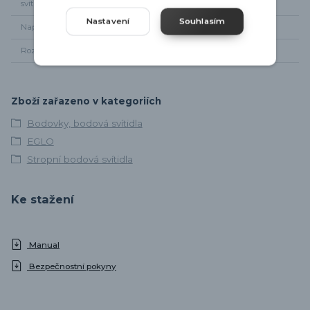
svítidla
Nastavení
Souhlasím
Napájení
220 - 240V
Rozměr svítidla
Délka 59,5cm, šířka 6,5cm
Zboží zařazeno v kategoriích
Bodovky, bodová svítidla
EGLO
Stropní bodová svítidla
Ke stažení
Manual
Bezpečnostní pokyny