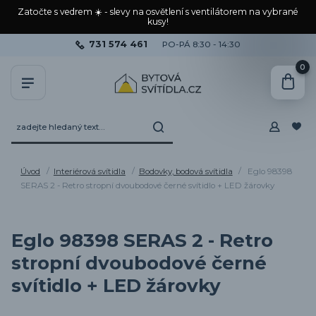
Zatočte s vedrem ☀️ - slevy na osvětlení s ventilátorem na vybrané
kusy!
731 574 461
PO-PÁ 8:30 - 14:30
0
Úvod
Interiérová svítidla
Bodovky, bodová svítidla
Eglo 98398
SERAS 2 - Retro stropní dvoubodové černé svítidlo + LED žárovky
Eglo 98398 SERAS 2 - Retro
stropní dvoubodové černé
svítidlo + LED žárovky