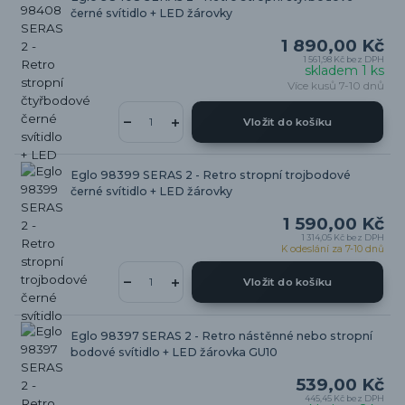
černé svítidlo + LED žárovky
1 890,00 Kč
1 561,98 Kč
bez DPH
skladem 1 ks
Více kusů 7-10 dnů
Vložit do košíku
Eglo 98399 SERAS 2 - Retro stropní trojbodové
černé svítidlo + LED žárovky
1 590,00 Kč
1 314,05 Kč
bez DPH
K odeslání za 7-10 dnů
Vložit do košíku
Eglo 98397 SERAS 2 - Retro nástěnné nebo stropní
bodové svítidlo + LED žárovka GU10
539,00 Kč
445,45 Kč
bez DPH