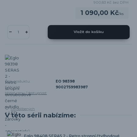
900,83 Kč
bez DPH
1 090,00 Kč
/
ks
Vložit do košíku
Číslo produktu:
EO 98398
EAN kód:
9002759983987
Hlídat cenu / dostupnost
Do oblíbených
V této sérii nabízíme:
Eglo 98408 SERAS 2 - Retro stropní čtyřbodové