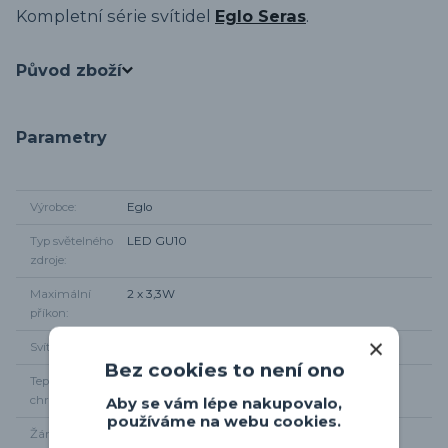
Kompletní série svítidel
Eglo Seras
.
Původ zboží
Parametry
Výrobce
Eglo
Typ světelného
LED GU10
zdroje
Maximální
2 x 3,3W
příkon
Svítivost
2 x 240 lm
Bez cookies to není ono
Teplota
3000K
chromatičnosti
Aby se vám lépe nakupovalo,
používáme na webu cookies.
Žárovka součástí
Ano