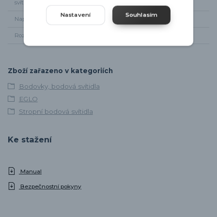
svítidla
Nastavení
Souhlasím
Napájení
220 - 240V
Rozměr svítidla
Délka 37cm, šířka 6,5cm
Zboží zařazeno v kategoriích
Bodovky, bodová svítidla
EGLO
Stropní bodová svítidla
Ke stažení
Manual
Bezpečnostní pokyny