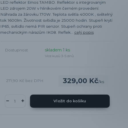
LED reflektor Emos TAMBO. Reflektor s integrovaným
LED zdrojem 20W v hliníkovém černém provedení.
Náhrada za žárovku 170W. Teplota světla 4000K , světelný
tok 1600lm. Životnost svítidla je 25000 hodin. Stupeň krytí
IP65, svítidlo nemá PIR senzor. Stupeň ochrany proti
mechanickým nárazům IK08. Reflek...
celý popis
skladem 1 ks
Dostupnost
Více kusů 3-5 dnů
329,00 Kč
271,90 Kč
bez DPH
/
ks
Vložit do košíku