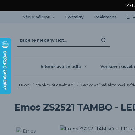
Zato
Vše o nákupu
Kontakty
Reklamace
V
Interiérová svítidla
Venkovní osvětl
Úvod
Venkovní osvětlení
Venkovní reflektorová svíti
Emos ZS2521 TAMBO - LED 