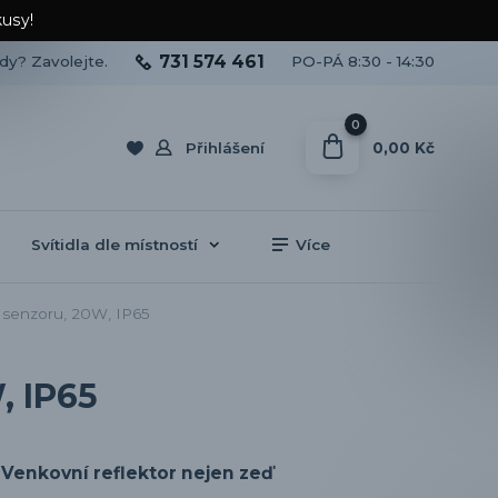
kusy!
731 574 461
ady? Zavolejte.
PO-PÁ 8:30 - 14:30
0
0,00 Kč
Přihlášení
Svítidla dle místností
Více
 senzoru, 20W, IP65
, IP65
Venkovní reflektor nejen zeď