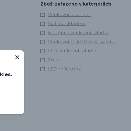
Zboží zařazeno v kategoriích
Venkovní osvětlení
Svítidla skladem
Nástěnná venkovní svítidla
Venkovní reflektorová svítidla
LED venkovní svítidla
Emos
LED reflektory
kies.