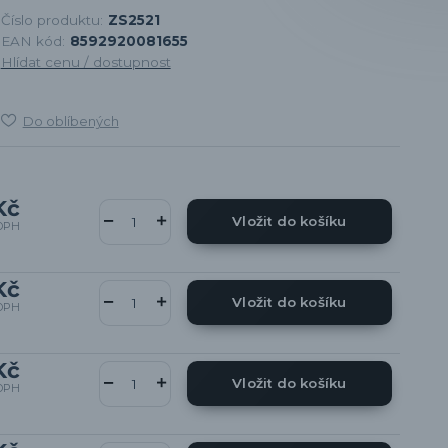
Číslo produktu:
ZS2521
EAN kód:
8592920081655
Hlídat cenu / dostupnost
Do oblíbených
Kč
Vložit do košíku
DPH
Kč
Vložit do košíku
DPH
Kč
Vložit do košíku
DPH