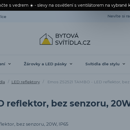
čte s vedrem ☀️ - slevy na osvětlení s ventilátorem na vybrané 
Nevíte si r
íce
ení
Žárovky a LED pásky
Svítidla dle stylu
dla
LED reflektory
Emos ZS2521 TAMBO - LED reflektor, bez
reflektor, bez senzoru, 20W