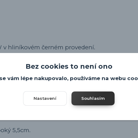
 v hliníkovém černém provedení.
Bez cookies to není ono
se vám lépe nakupovalo, používáme na webu coo
Nastavení
Souhlasím
ům IK08.
boký 5,5cm.