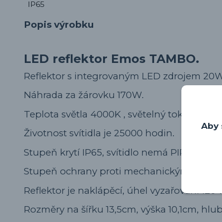
Popis výrobku
LED reflektor Emos TAMBO.
Reflektor s integrovaným LED zdrojem 20W
Náhrada za žárovku 170W.
Teplota světla 4000K , světelný tok 1600lm.
Aby 
Životnost svítidla je 25000 hodin.
Stupeň krytí IP65, svítidlo nemá PIR senzor.
Stupeň ochrany proti mechanickým náraz
Reflektor je naklápěcí, úhel vyzařování 120°.
Rozměry na šířku 13,5cm, výška 10,1cm, hlu