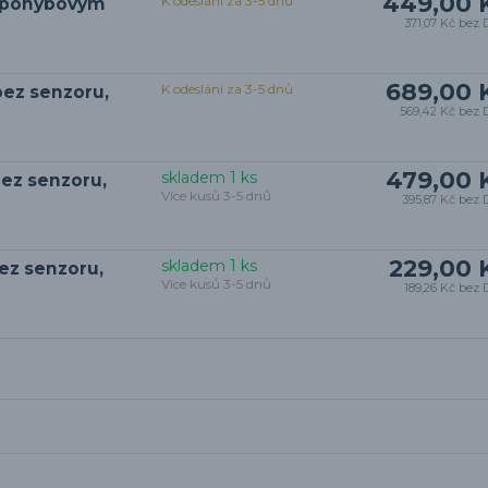
449,00 
K odeslání za 3-5 dnů
s pohybovým
371,07 Kč
bez 
689,00 
K odeslání za 3-5 dnů
bez senzoru,
569,42 Kč
bez 
479,00 
skladem 1 ks
bez senzoru,
Více kusů 3-5 dnů
395,87 Kč
bez 
229,00 
skladem 1 ks
ez senzoru,
Více kusů 3-5 dnů
189,26 Kč
bez 