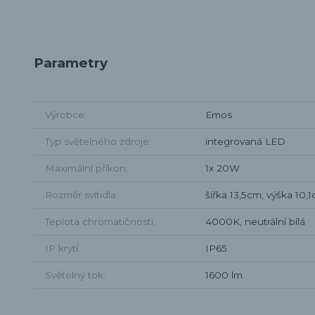
Parametry
Výrobce
Emos
Typ světelného zdroje
integrovaná LED
Maximální příkon
1x 20W
Rozměr svítidla
šířka 13,5cm, výška 10
Teplota chromatičnosti
4000K, neutrální bílá
IP krytí
IP65
Světelný tok
1600 lm