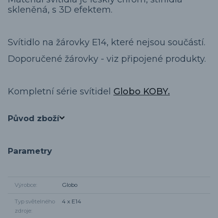
skleněná, s 3D efektem.
Svítidlo na žárovky E14, které nejsou součástí.
Doporučené žárovky - viz připojené produkty.
Kompletní série svítidel
Globo KOBY.
Původ zboží
Parametry
Výrobce
Globo
Typ světelného
4 x E14
zdroje