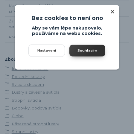
Maximální
4 x 40W
příkon
Bez cookies to není ono
Žárovky součástí
Ne
svítidla
Aby se vám lépe nakupovalo,
používáme na webu cookies.
Rozměr svítidla
Šířka 79cm, od zdi 15cm
Nastavení
Souhlasím
Zboží zařazeno v kategoriích
Interiérová svítidla
Poslední kousky
Svítidla skladem
Lustry a závěsná svítidla
Stropní svítidla
Bodovky, bodová svítidla
Globo
Přisazené stropní lustry
Stropní lustry