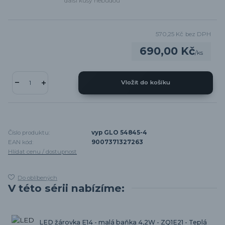
další kusy nebudou
570,25 Kč
bez DPH
690,00 Kč
/
ks
Vložit do košíku
Číslo produktu:
vyp GLO 54845-4
EAN kód:
9007371327263
Hlídat cenu / dostupnost
Do oblíbených
V této sérii nabízíme:
LED žárovka E14 - malá baňka 4,2W - ZQ1E21 - Teplá