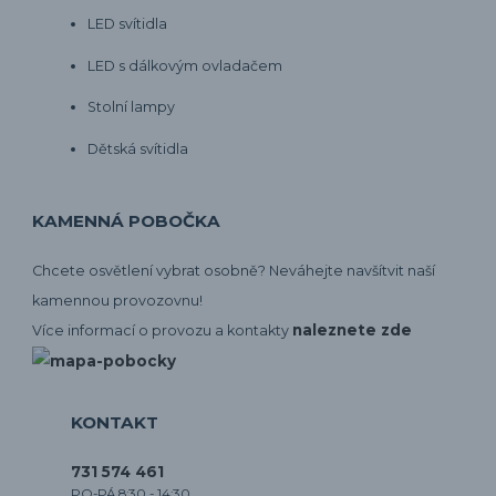
LED svítidla
LED s dálkovým ovladačem
Stolní lampy
Dětská svítidla
KAMENNÁ POBOČKA
Chcete osvětlení vybrat osobně? Neváhejte navšítvit naší
kamennou provozovnu!
naleznete zde
Více informací o provozu a kontakty
KONTAKT
731 574 461
PO-PÁ 8:30 - 14:30