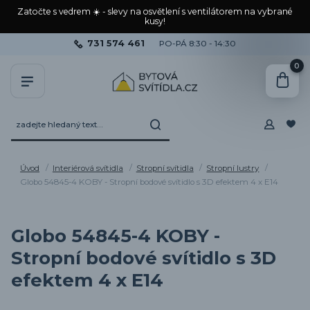
Zatočte s vedrem ☀️ - slevy na osvětlení s ventilátorem na vybrané
kusy!
731 574 461
PO-PÁ 8:30 - 14:30
0
Úvod
Interiérová svítidla
Stropní svítidla
Stropní lustry
Globo 54845-4 KOBY - Stropní bodové svítidlo s 3D efektem 4 x E14
Globo 54845-4 KOBY -
Stropní bodové svítidlo s 3D
efektem 4 x E14