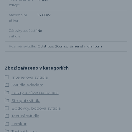
zdroje
Maximální
1 x 60W
příkon
Žárovky součástí
Ne
svítidla
Rozměr svítidla
Od stropu 26cm, průměr stínidla 15cm
Zboží zařazeno v kategoriích
Interiérová svítidla
Svítidla skladem
Lustry a závěsná svítidla
Stropní svítidla
Bodovky, bodová svítidla
Textilní svítidla
Lamkur
Textilní lustry