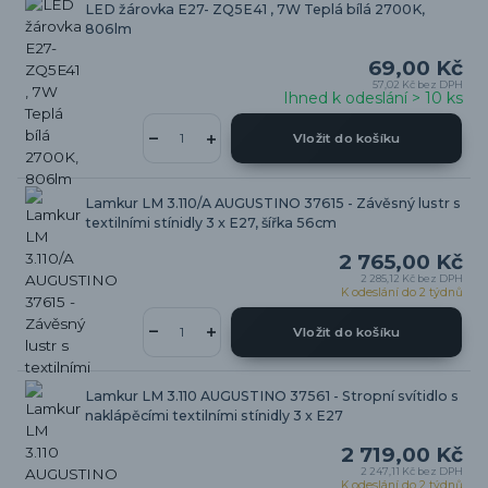
LED žárovka E27- ZQ5E41 , 7W Teplá bílá 2700K,
806lm
69,00 Kč
57,02 Kč
bez DPH
Ihned k odeslání > 10 ks
Vložit do košíku
Lamkur LM 3.110/A AUGUSTINO 37615 - Závěsný lustr s
textilními stínidly 3 x E27, šířka 56cm
2 765,00 Kč
2 285,12 Kč
bez DPH
K odeslání do 2 týdnů
Vložit do košíku
Lamkur LM 3.110 AUGUSTINO 37561 - Stropní svítidlo s
naklápěcími textilními stínidly 3 x E27
2 719,00 Kč
2 247,11 Kč
bez DPH
K odeslání do 2 týdnů