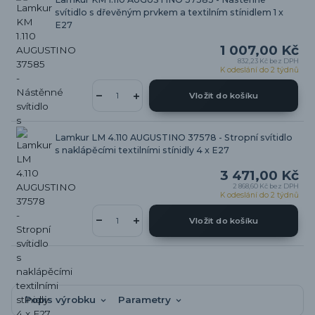
svítidlo s dřevěným prvkem a textilním stínidlem 1 x
E27
1 007,00 Kč
832,23 Kč
bez DPH
K odeslání do 2 týdnů
Vložit do košíku
Lamkur LM 4.110 AUGUSTINO 37578 - Stropní svítidlo
s naklápěcími textilními stínidly 4 x E27
3 471,00 Kč
2 868,60 Kč
bez DPH
K odeslání do 2 týdnů
Vložit do košíku
Popis výrobku
Parametry