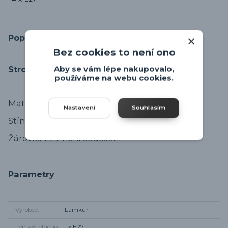
Popis výrobku
Bez cookies to není ono
Stropní svítidlo
Lamkur Augustino
.
Aby se vám lépe nakupovalo,
používáme na webu cookies.
Materiál montury je kov.
Nastavení
Souhlasím
Stínidlo textilní s dřevěným prvkem.
Žárovka E27 není součástí.
Parametry
Výrobce
Lamkur
Typ světelného
1 x E27