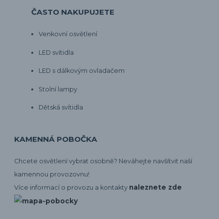
ČASTO NAKUPUJETE
Venkovní osvětlení
LED svítidla
LED s dálkovým ovladačem
Stolní lampy
Dětská svítidla
KAMENNÁ POBOČKA
Chcete osvětlení vybrat osobně? Neváhejte navšítvit naší
kamennou provozovnu!
naleznete zde
Více informací o provozu a kontakty