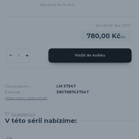
Více kusů do 14 dnů
644,63 Kč
bez DPH
780,00 Kč
/
ks
Vložit do košíku
Číslo produktu:
LM 37547
EAN kód:
5907687437547
Hlídat cenu / dostupnost
Do oblíbených
V této sérii nabízíme: