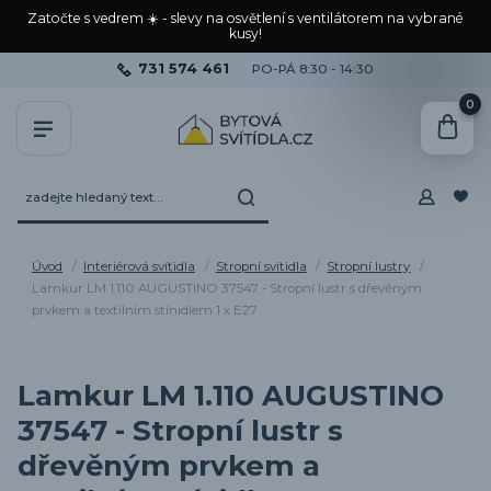
Zatočte s vedrem ☀️ - slevy na osvětlení s ventilátorem na vybrané
kusy!
731 574 461
PO-PÁ 8:30 - 14:30
0
Úvod
Interiérová svítidla
Stropní svítidla
Stropní lustry
Lamkur LM 1.110 AUGUSTINO 37547 - Stropní lustr s dřevěným
prvkem a textilním stínidlem 1 x E27
Lamkur LM 1.110 AUGUSTINO
37547 - Stropní lustr s
dřevěným prvkem a