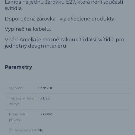
Lampa na jednu žárovku E27, která není součástí
svítidla.
Doporučená žárovka - viz připojené produkty.
Vypínač na kabelu.
V sérii Amelia je možné zakoupit i další svítidla pro
jednotný design interiéru.
Parametry
Výrobce
Lamkur
Typ světelného
1 x E27
zdroje
Maximální
1 x 60W
příkon
Žárovky součástí
Ne