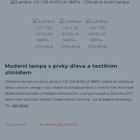
Moderní lampa s prvky dřeva a textilním
stínidlem
Dřevěná lampa na stůl Lamkur LN 1.36 AMELIA 18874. Materiál svítidla je
dřevo v barvě wenge + kov. Materiál stínidla je textil s vnitřní folií. Krémové
obdelníkové stínidlo s hnědým lemováním. Lampa na jednu žárovku E27,
která není součástí svítidla. Doporučená žárovka - viz připojené produkty.
Vy...
celý popis
Dostupnost
K odeslání do 2 týdnů