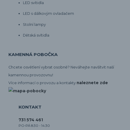
LED svítidla
LED s dálkovým ovladačem
Stolní lampy
Dětská svítidla
KAMENNÁ POBOČKA
Chcete osvětlení vybrat osobně? Neváhejte navšítvit naší
kamennou provozovnu!
naleznete zde
Více informací o provozu a kontakty
KONTAKT
731 574 461
PO-PÁ 8:30 - 14:30