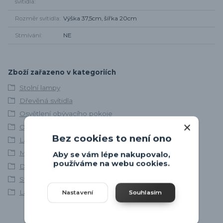
svítidla
Rozměr svítidla
Výška 37,5cm, šířka 20cm
Stmívání
NE
Zboží zařazeno v kategoriích
Stolní lampy
Dřevěná svítidla
Osvětlení obývacího pokoje
Osvětlení ložnice
Bez cookies to není ono
Lamkur
Moderní stolní lampy
Aby se vám lépe nakupovalo,
používáme na webu cookies.
Dřevěné stolní lampičky
Stolní lampy do obýváku
Lampičky na noční stolek
Nastavení
Souhlasím