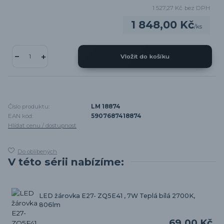
1 527,27 Kč
bez DPH
1 848,00 Kč
/
ks
Vložit do košíku
Číslo produktu:
LM 18874
EAN kód:
5907687418874
Hlídat cenu / dostupnost
Do oblíbených
V této sérii nabízíme:
LED žárovka E27- ZQ5E41 , 7W Teplá bílá 2700K,
806lm
69,00 Kč