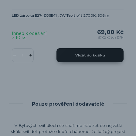
LED žárovka E27- ZQ5E41 , 7W Teplá bílá 2700K, 806lm
69,00 Kč
Ihned k odeslání
> 10 ks
57,02 Kč
bez DPH
Vložit do košíku
Pouze prověření dodavatelé
V Bytových svítidlech se snažíme nabízet co největší
škálu svítidel, protože dobře chápeme, že každý projekt