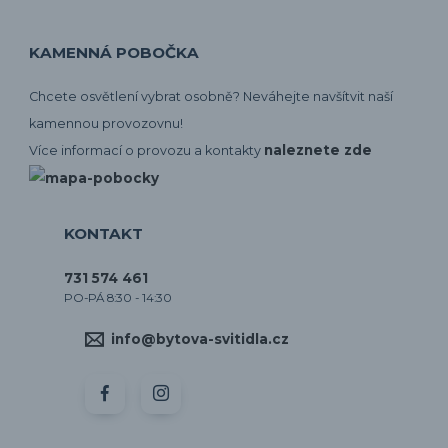
KAMENNÁ POBOČKA
Chcete osvětlení vybrat osobně? Neváhejte navšítvit naší
kamennou provozovnu!
naleznete zde
Více informací o provozu a kontakty
KONTAKT
731 574 461
PO-PÁ 8:30 - 14:30
info@bytova-svitidla.cz