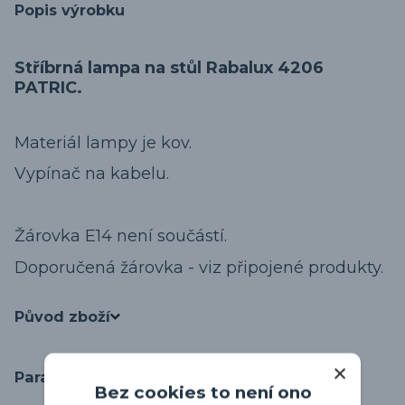
Popis výrobku
Stříbrná lampa na stůl Rabalux 4206
PATRIC.
Materiál lampy je kov.
Vypínač na kabelu.
Žárovka E14 není součástí.
Doporučená žárovka - viz připojené produkty.
Původ zboží
Parametry
Bez cookies to není ono