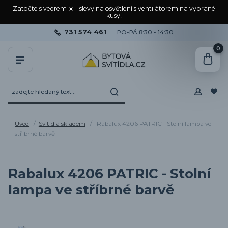
Zatočte s vedrem ☀️ - slevy na osvětlení s ventilátorem na vybrané
kusy!
731 574 461
PO-PÁ 8:30 - 14:30
0
Úvod
Svítidla skladem
Rabalux 4206 PATRIC - Stolní lampa ve
stříbrné barvě
Rabalux 4206 PATRIC - Stolní
lampa ve stříbrné barvě