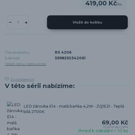
419,00 Kč
/
ks
Vložit do košíku
Číslo produktu:
RX 4206
EAN kód:
5998250342061
Hlídat cenu / dostupnost
Do oblíbených
V této sérii nabízíme:
LED žárovka E14 - malá baňka 4,2W - ZQ1E21 - Teplá
bílá 2700K
69,00 Kč
57,02 Kč
bez DPH
Ihned k odeslání > 10 ks