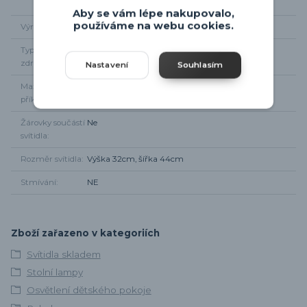
Aby se vám lépe nakupovalo,
používáme na webu cookies.
Výrobce
Rabalux
Typ světelného
1 x E14
zdroje
Nastavení
Souhlasím
Maximální
1 x 40W
příkon
Žárovky součástí
Ne
svítidla
Rozměr svítidla
Výška 32cm, šířka 44cm
Stmívání
NE
Zboží zařazeno v kategoriích
Svítidla skladem
Stolní lampy
Osvětlení dětského pokoje