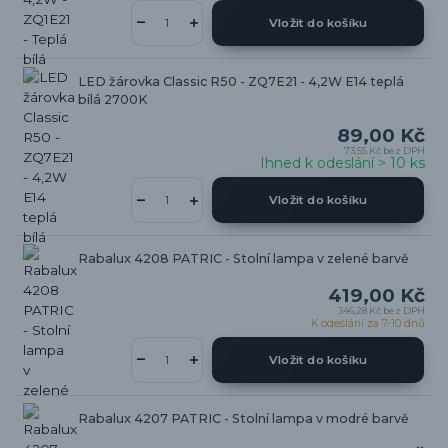
Vložit do košíku
LED žárovka Classic R50 - ZQ7E21 - 4,2W E14 teplá
bílá 2700K
89,00 Kč
73,55 Kč
bez DPH
Ihned k odeslání > 10 ks
Vložit do košíku
Rabalux 4208 PATRIC - Stolní lampa v zelené barvě
419,00 Kč
346,28 Kč
bez DPH
K odeslání za 7-10 dnů
Vložit do košíku
Rabalux 4207 PATRIC - Stolní lampa v modré barvě