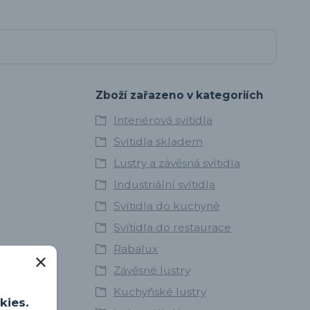
Zboží zařazeno v kategoriích
Interiérová svítidla
Svítidla skladem
Lustry a závěsná svítidla
Industriální svítidla
Svítidla do kuchyně
Svítidla do restaurace
Rabalux
Závěsné lustry
Kuchyňské lustry
kies.