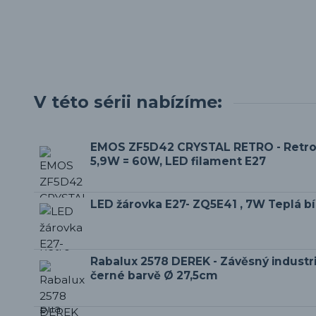
V této sérii nabízíme:
EMOS ZF5D42 CRYSTAL RETRO - Retro
5,9W = 60W, LED filament E27
LED žárovka E27- ZQ5E41 , 7W Teplá b
Rabalux 2578 DEREK - Závěsný industriá
černé barvě Ø 27,5cm