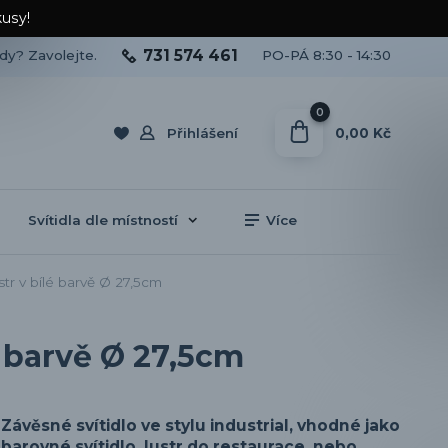
kusy!
731 574 461
ady? Zavolejte.
PO-PÁ 8:30 - 14:30
0
0,00 Kč
Přihlášení
Svítidla dle místností
Více
tr v bílé barvě Ø 27,5cm
é barvě Ø 27,5cm
Závěsné svítidlo ve stylu industrial, vhodné jako
barovné svítidlo, lustr do restaurace, nebo