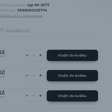
Číslo produktu:
vyp RX 2577
EAN kód:
5998250325774
Hlídat cenu / dostupnost
Do oblíbených
Kč
Vložit do košíku
DPH
Kč
Vložit do košíku
DPH
Kč
Vložit do košíku
DPH