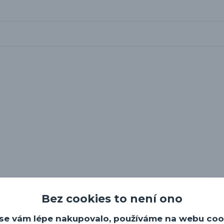
tidla.
Bez cookies to není ono
ty.
se vám lépe nakupovalo, používáme na webu coo