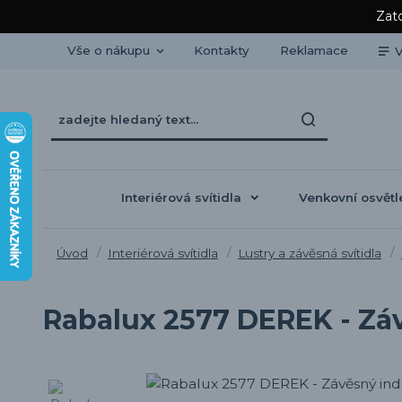
Zato
Vše o nákupu
Kontakty
Reklamace
V
Interiérová svítidla
Venkovní osvětl
Úvod
Interiérová svítidla
Lustry a závěsná svítidla
Rabalux 2577 DEREK - Závě