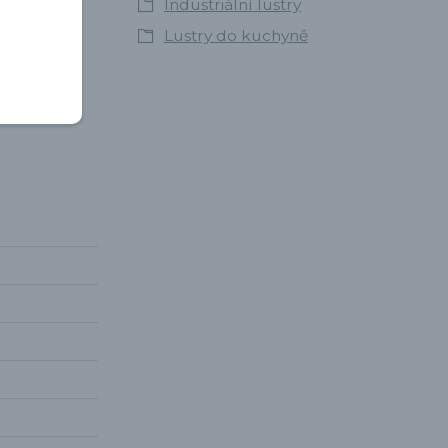
Industriální lustry
Lustry do kuchyně