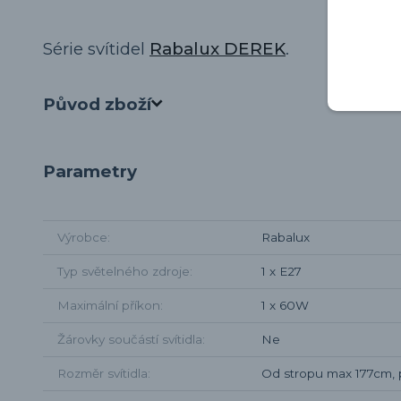
Série svítidel
Rabalux DEREK
.
Původ zboží
Parametry
Výrobce
Rabalux
Typ světelného zdroje
1 x E27
Maximální příkon
1 x 60W
Žárovky součástí svítidla
Ne
Rozměr svítidla
Od stropu max 177cm,