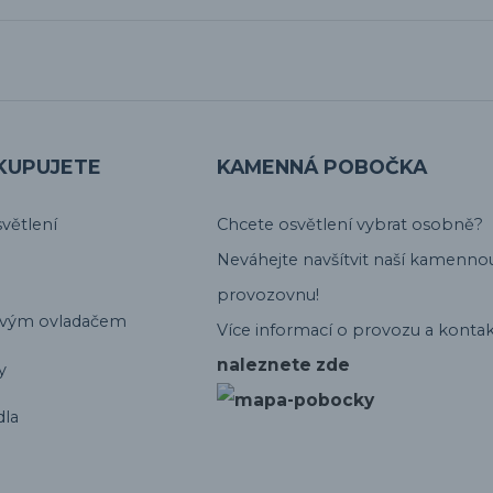
KUPUJETE
KAMENNÁ POBOČKA
větlení
Chcete osvětlení vybrat osobně?
Neváhejte navšítvit naší kamenno
provozovnu!
ovým ovladačem
Více informací o provozu a kontak
naleznete zde
y
dla