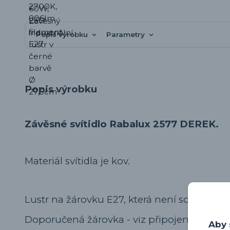
Popis výrobku
Parametry
Popis výrobku
Závěsné svítidlo Rabalux 2577 DEREK.
Materiál svítidla je kov.
Lustr na žárovku E27, která není součástí sví
Doporučená žárovka - viz připojené produk
Aby 