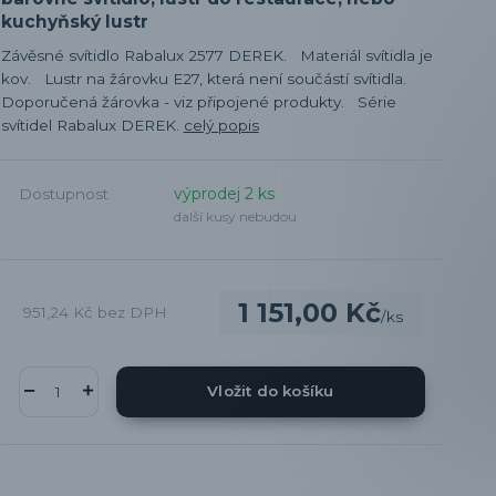
kuchyňský lustr
Závěsné svítidlo Rabalux 2577 DEREK. Materiál svítidla je
kov. Lustr na žárovku E27, která není součástí svítidla.
Doporučená žárovka - viz připojené produkty. Série
svítidel Rabalux DEREK.
celý popis
výprodej 2 ks
Dostupnost
další kusy nebudou
1 151,00 Kč
951,24 Kč
bez DPH
/
ks
Vložit do košíku