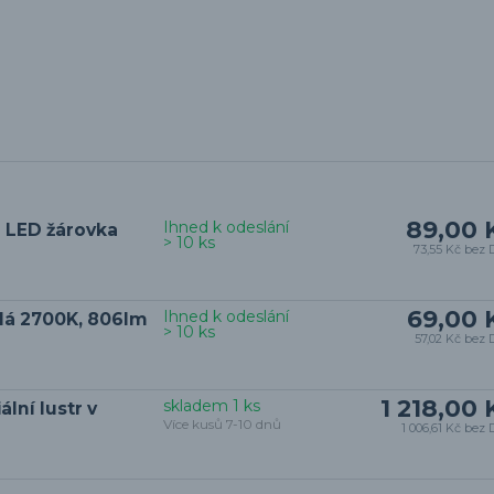
89,00 
Ihned k odeslání
 LED žárovka
> 10 ks
73,55 Kč
bez 
69,00 
Ihned k odeslání
ílá 2700K, 806lm
> 10 ks
57,02 Kč
bez 
1 218,00 
skladem 1 ks
lní lustr v
Více kusů 7-10 dnů
1 006,61 Kč
bez 