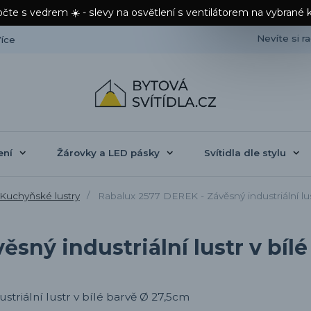
čte s vedrem ☀️ - slevy na osvětlení s ventilátorem na vybrané 
Nevíte si r
íce
ení
Žárovky a LED pásky
Svítidla dle stylu
Kuchyňské lustry
Rabalux 2577 DEREK - Závěsný industriální lus
sný industriální lustr v bíl