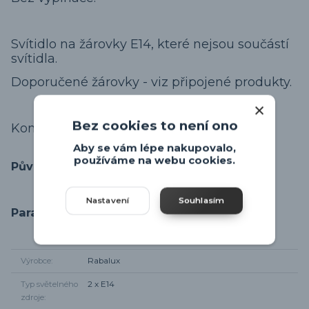
Svítidlo na žárovky E14, které nejsou součástí
svítidla.
Doporučené žárovky - viz připojené produkty.
Bez cookies to není ono
Kompletní série svítidel
Rabalux Holly
.
Aby se vám lépe nakupovalo,
používáme na webu cookies.
Původ zboží
Nastavení
Souhlasím
Parametry
Výrobce
Rabalux
Typ světelného
2 x E14
zdroje