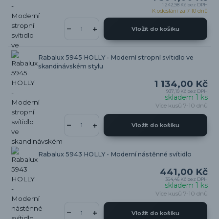
1 242,98 Kč
bez DPH
K odeslání za 7-10 dnů
Vložit do košíku
Rabalux 5945 HOLLY - Moderní stropní svítidlo ve
skandinávském stylu
1 134,00 Kč
937,19 Kč
bez DPH
skladem 1 ks
Více kusů 7-10 dnů
Vložit do košíku
Rabalux 5943 HOLLY - Moderní nástěnné svítidlo
441,00 Kč
364,46 Kč
bez DPH
skladem 1 ks
Více kusů 7-10 dnů
Vložit do košíku