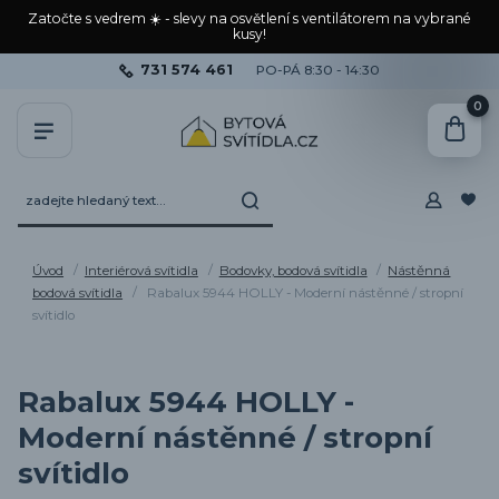
Zatočte s vedrem ☀️ - slevy na osvětlení s ventilátorem na vybrané
kusy!
731 574 461
PO-PÁ 8:30 - 14:30
0
Úvod
Interiérová svítidla
Bodovky, bodová svítidla
Nástěnná
bodová svítidla
Rabalux 5944 HOLLY - Moderní nástěnné / stropní
svítidlo
Rabalux 5944 HOLLY -
Moderní nástěnné / stropní
svítidlo