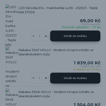
LED žárovka E14 - malá baňka 4,2W - ZQ1E21 - Teplá
bílá 2700K
69,00 Kč
57,02 Kč
bez DPH
Ihned k odeslání > 10 ks
Vložit do košíku
Rabalux 5947 HOLLY - Moderní stropní svítidlo ve
skandinávském stylu
1 839,00 Kč
1 519,83 Kč
bez DPH
K odeslání za 7-10 dnů
Vložit do košíku
Rabalux 5946 HOLLY - Moderní stropní svítidlo ve
skandinávském stylu
1 504,00 Kč