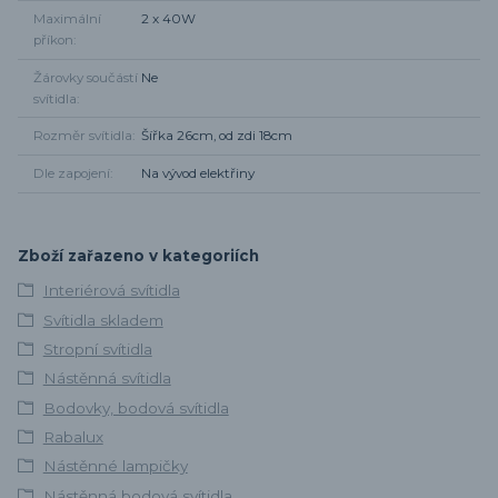
Maximální
2 x 40W
příkon
Žárovky součástí
Ne
svítidla
Rozměr svítidla
Šířka 26cm, od zdi 18cm
Dle zapojení
Na vývod elektřiny
Zboží zařazeno v kategoriích
Interiérová svítidla
Svítidla skladem
Stropní svítidla
Nástěnná svítidla
Bodovky, bodová svítidla
Rabalux
Nástěnné lampičky
Nástěnná bodová svítidla