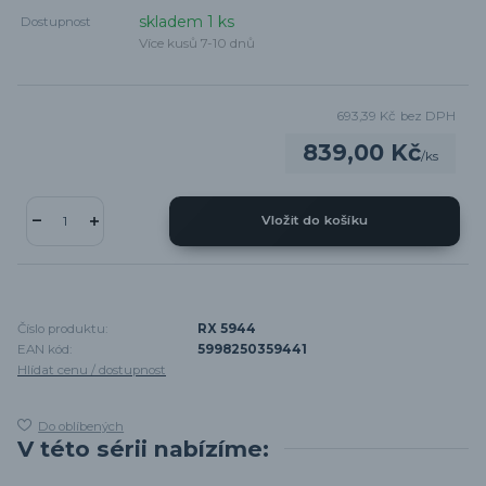
skladem 1 ks
Dostupnost
Více kusů 7-10 dnů
693,39 Kč
bez DPH
839,00 Kč
/
ks
Vložit do košíku
Číslo produktu:
RX 5944
EAN kód:
5998250359441
Hlídat cenu / dostupnost
Do oblíbených
V této sérii nabízíme: