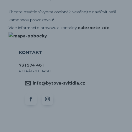
Chcete osvětlení vybrat osobně? Neváhejte navšítvit naší
kamennou provozovnu!
naleznete zde
Více informací o provozu a kontakty
KONTAKT
731 574 461
PO-PÁ 8:30 - 14:30
info@bytova-svitidla.cz
by CORA osvětlení