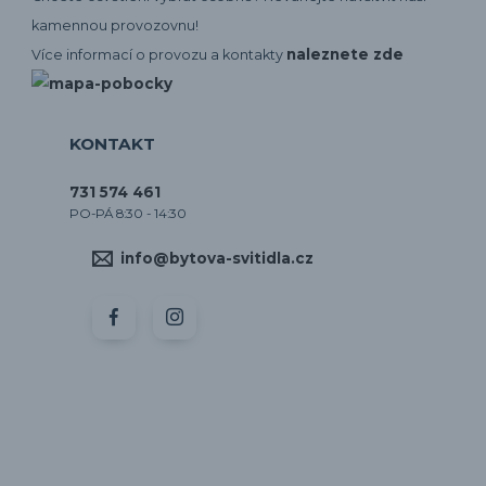
kamennou provozovnu!
naleznete zde
Více informací o provozu a kontakty
KONTAKT
731 574 461
PO-PÁ 8:30 - 14:30
info@bytova-svitidla.cz
by CORA osvětlení
Vytvořeno na
Eshop-rychle.cz