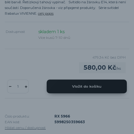
bílé barvě. Řetízkový tahový vypínač. Svítidlo na žárovku E14, která není
součástí. Doporučená žárovka - viz připojené produkty. Série svítidel
Rabalux VIVIENNE.
celý popis
skladem 1 ks
Dostupnost
Více kusů 7-10 dnů
479,34 Kč
bez DPH
580,00 Kč
/
ks
Vložit do košíku
Číslo produktu:
RX 5966
EAN kód:
5998250359663
Hlídat cenu / dostupnost