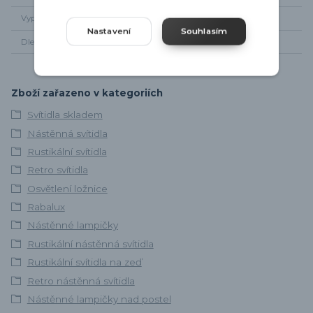
Vypínač
Tahový vypínač
Nastavení
Souhlasím
Dle zapojení
Na vývod elektřiny
Zboží zařazeno v kategoriích
Svítidla skladem
Nástěnná svítidla
Rustikální svítidla
Retro svítidla
Osvětlení ložnice
Rabalux
Nástěnné lampičky
Rustikální nástěnná svítidla
Rustikální svítidla na zeď
Retro nástěnná svítidla
Nástěnné lampičky nad postel