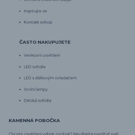
Inspirujte se
Kontakt eshop
ČASTO NAKUPUJETE
Venkovní osvětlení
LED svítidla
LED s dálkovým ovladačem
Stolní lampy
Dětská svítidla
KAMENNÁ POBOČKA
Chcete osvětlení vybrat osobně? Neváhejte navšítvit naší