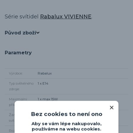
Série svítidel
Rabalux VIVIENNE
.
Původ zboží
Parametry
Výrobce
Rabalux
Typ světelného
1 x E14
zdroje
Maximální
1 x max 15W
příkon
Bez cookies to není ono
Žárovky součástí
Ne
svítidla
Aby se vám lépe nakupovalo,
používáme na webu cookies.
Rozměr svítidla
Výška 16cm, od zdi 19cm