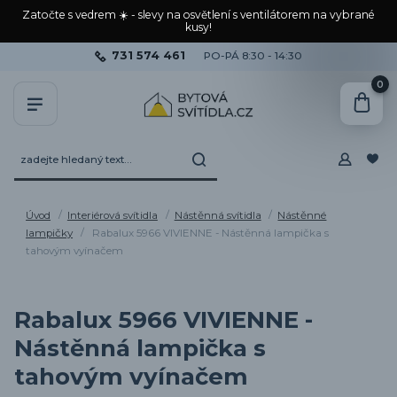
Zatočte s vedrem ☀️ - slevy na osvětlení s ventilátorem na vybrané
kusy!
731 574 461
PO-PÁ 8:30 - 14:30
0
Úvod
Interiérová svítidla
Nástěnná svítidla
Nástěnné
lampičky
Rabalux 5966 VIVIENNE - Nástěnná lampička s
tahovým vyínačem
Rabalux 5966 VIVIENNE -
Nástěnná lampička s
tahovým vyínačem