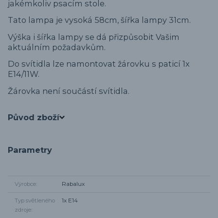
jakémkoliv psacím stole.
Tato lampa je vysoká 58cm, šířka lampy 31cm.
Výška i šířka lampy se dá přizpůsobit Vašim
aktuálním požadavkům.
Do svítidla lze namontovat žárovku s paticí 1x
E14/11W.
Žárovka není součástí svítidla.
Původ zboží
Parametry
Výrobce
Rabalux
Typ světleného
1x E14
zdroje