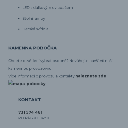
LED s dálkovým ovladačem
Stolní lampy
Dětská svítidla
KAMENNÁ POBOČKA
Chcete osvětlení vybrat osobně? Neváhejte navšítvit naší
kamennou provozovnu!
naleznete zde
Více informací o provozu a kontakty
KONTAKT
731 574 461
PO-PÁ 8:30 - 14:30