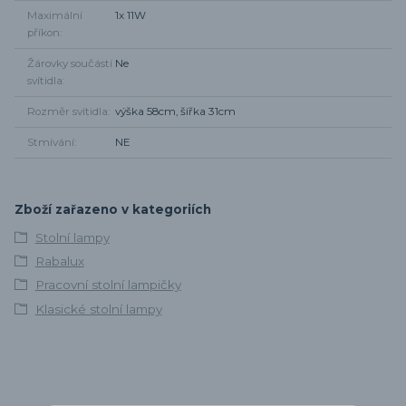
Maximální
1x 11W
příkon
Žárovky součástí
Ne
svítidla
Rozměr svítidla
výška 58cm, šířka 31cm
Stmívání
NE
Zboží zařazeno v kategoriích
Stolní lampy
Rabalux
Pracovní stolní lampičky
Klasické stolní lampy