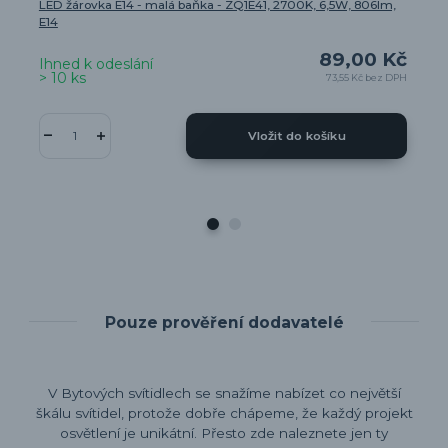
LED žárovka E14 - malá baňka - ZQ1E41, 2700K, 6,5W, 806lm,
E14
89,00 Kč
Ihned k odeslání
> 10 ks
73,55 Kč
bez DPH
Vložit do košíku
Pouze prověření dodavatelé
V Bytových svítidlech se snažíme nabízet co největší
škálu svítidel, protože dobře chápeme, že každý projekt
osvětlení je unikátní. Přesto zde naleznete jen ty