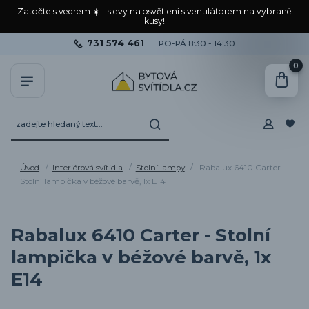
Zatočte s vedrem ☀️ - slevy na osvětlení s ventilátorem na vybrané
kusy!
731 574 461
PO-PÁ 8:30 - 14:30
0
Úvod
Interiérová svítidla
Stolní lampy
Rabalux 6410 Carter -
Stolní lampička v béžové barvě, 1x E14
Rabalux 6410 Carter - Stolní
lampička v béžové barvě, 1x
E14