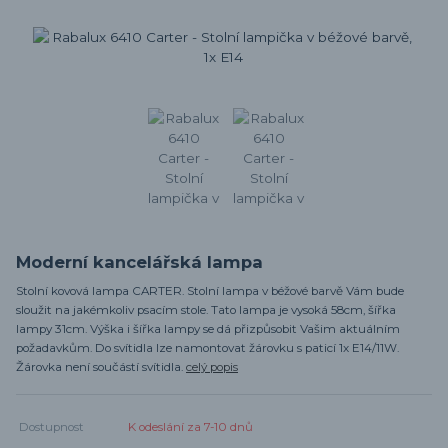
Moderní kancelářská lampa
Stolní kovová lampa CARTER. Stolní lampa v béžové barvě Vám bude
sloužit na jakémkoliv psacím stole. Tato lampa je vysoká 58cm, šířka
lampy 31cm. Výška i šířka lampy se dá přizpůsobit Vašim aktuálním
požadavkům. Do svítidla lze namontovat žárovku s paticí 1x E14/11W.
Žárovka není součástí svítidla.
celý popis
Dostupnost
K odeslání za 7-10 dnů