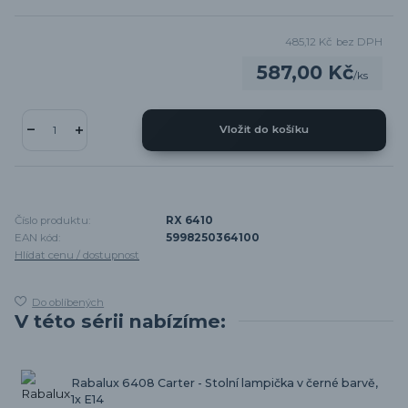
485,12 Kč
bez DPH
587,00 Kč
/
ks
Vložit do košíku
Číslo produktu:
RX 6410
EAN kód:
5998250364100
Hlídat cenu / dostupnost
Do oblíbených
V této sérii nabízíme:
Rabalux 6408 Carter - Stolní lampička v černé barvě,
1x E14