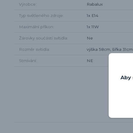
Výrobce
Rabalux
Typ světleného zdroje
1x E14
Maximální příkon
1x 11W
Žárovky součástí svítidla
Ne
Rozměr svítidla
výška 58cm, šířka 31cm
Stmívání
NE
Aby 