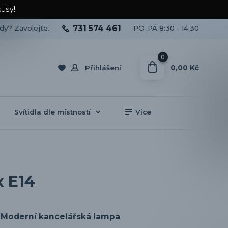
kusy!
731 574 461
ady? Zavolejte.
PO-PÁ 8:30 - 14:30
0
0,00 Kč
Přihlášení
Svítidla dle místností
Více
x E14
Moderní kancelářská lampa