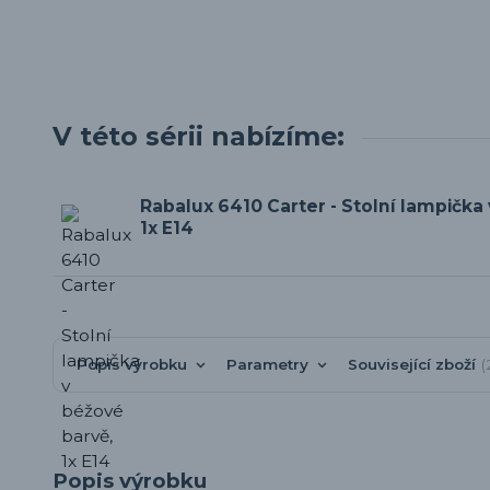
V této sérii nabízíme:
Rabalux 6410 Carter - Stolní lampička
1x E14
Popis výrobku
Parametry
Související zboží
Popis výrobku