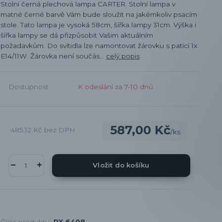
Stolní černá plechová lampa CARTER. Stolní lampa v
matné černé barvě Vám bude sloužit na jakémkoliv psacím
stole. Tato lampa je vysoká 58cm, šířka lampy 31cm. Výška i
šířka lampy se dá přizpůsobit Vašim aktuálním
požadavkům. Do svítidla lze namontovat žárovku s paticí 1x
E14/11W. Žárovka není součás...
celý popis
Dostupnost
K odeslání za 7-10 dnů
587,00 Kč
485,12 Kč
bez DPH
/
ks
Vložit do košíku
Číslo produktu:
RX 6408