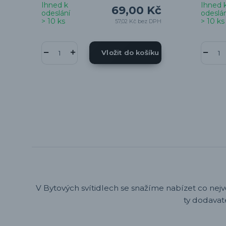
Ihned k
Ihned 
69,00 Kč
odeslání
odeslán
> 10 ks
> 10 ks
57,02 Kč
bez DPH
Vložit do košíku
V Bytových svítidlech se snažíme nabízet co nejv
ty dodavat