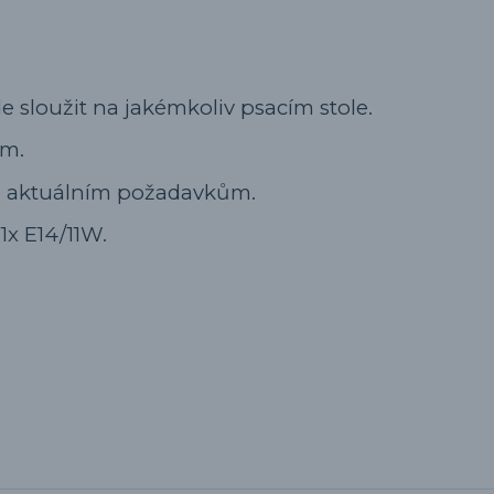
 sloužit na jakémkoliv psacím stole.
cm.
im aktuálním požadavkům.
1x E14/11W.