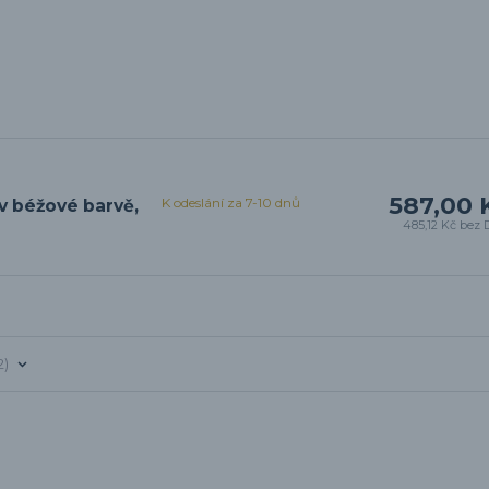
587,00 
K odeslání za 7-10 dnů
 v béžové barvě,
485,12 Kč
bez 
2