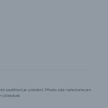
t osvětlení je unikátní. Přesto zde naleznete jen
h očekávat.