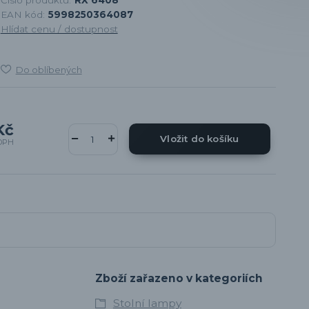
EAN kód:
5998250364087
Hlídat cenu / dostupnost
Do oblíbených
Kč
Vložit do košíku
DPH
Zboží zařazeno v kategoriích
Stolní lampy