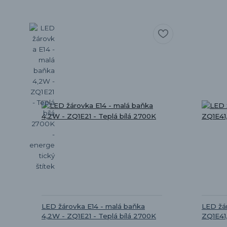
LED žárovka E14 - malá baňka
LED žár
4,2W - ZQ1E21 - Teplá bílá 2700K
ZQ1E41,