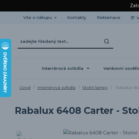
Zato
Vše o nákupu
Kontakty
Reklamace
V
Interiérová svítidla
Venkovní osvětl
Úvod
Interiérová svítidla
Stolní lampy
Rabalux 640
Rabalux 6408 Carter - Sto