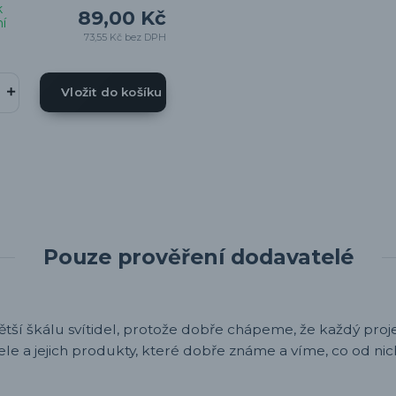
k
89,00 Kč
í
73,55 Kč
bez DPH
Vložit do košíku
Pouze prověření dodavatelé
ětší škálu svítidel, protože dobře chápeme, že každý projek
ele a jejich produkty, které dobře známe a víme, co od nic