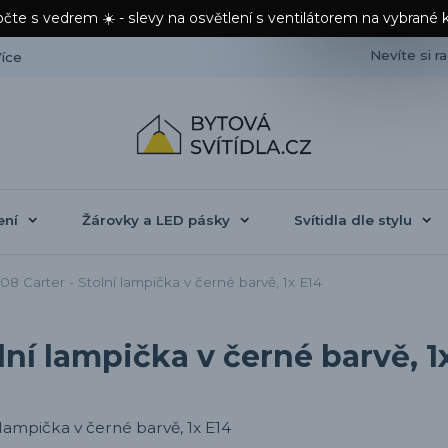
čte s vedrem ☀️ - slevy na osvětlení s ventilátorem na vybrané 
Nevíte si r
íce
ení
Žárovky a LED pásky
Svítidla dle stylu
8 Carter - Stolní lampička v černé barvě, 1x E14
lní lampička v černé barvě, 1