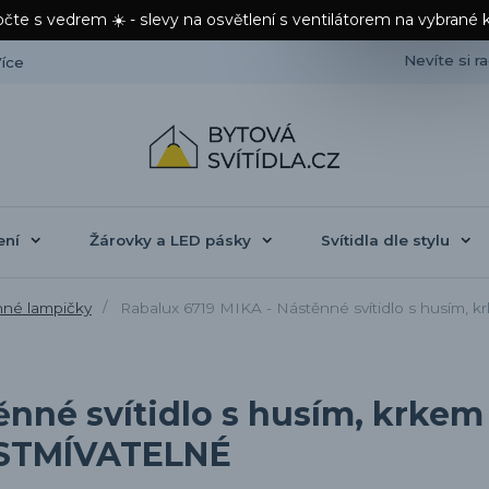
čte s vedrem ☀️ - slevy na osvětlení s ventilátorem na vybrané 
Nevíte si r
íce
ení
Žárovky a LED pásky
Svítidla dle stylu
né lampičky
Rabalux 6719 MIKA - Nástěnné svítidlo s husím, kr
ěnné svítidlo s husím, krkem
 NESTMÍVATELNÉ