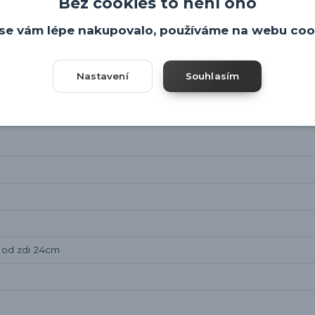
Bez cookies to není ono
se vám lépe nakupovalo, používáme na webu coo
Nastavení
Souhlasím
, od zdi 24cm