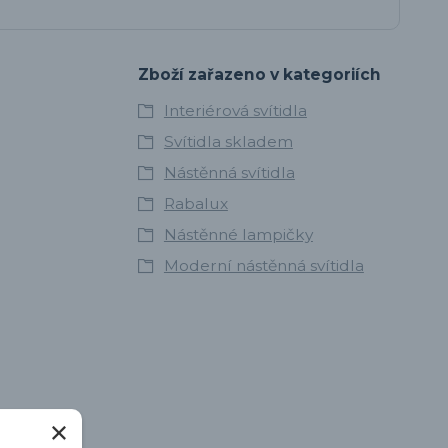
Zboží zařazeno v kategoriích
Interiérová svítidla
Svítidla skladem
Nástěnná svítidla
Rabalux
Nástěnné lampičky
Moderní nástěnná svítidla