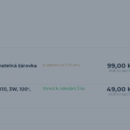
99,00 
K odeslání za 7-10 dnů
vatelná žárovka
81,82 Kč
bez 
49,00 
Ihned k odeslání 3 ks
10, 3W, 100°,
40,50 Kč
bez 