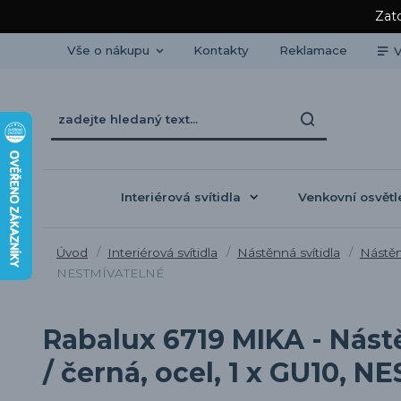
Zato
Vše o nákupu
Kontakty
Reklamace
V
Interiérová svítidla
Venkovní osvětl
Úvod
Interiérová svítidla
Nástěnná svítidla
Nástěn
NESTMÍVATELNÉ
Rabalux 6719 MIKA - Nást
/ černá, ocel, 1 x GU10,