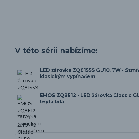
V této sérii nabízíme:
LED žárovka ZQ8155S GU10, 7W - Stmí
klasickým vypínačem
EMOS ZQ8E12 - LED žárovka Classic GU
teplá bílá