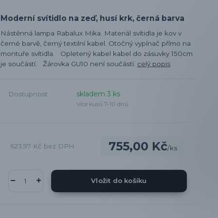
Moderní svítidlo na zeď, husí krk, černá barva
Nástěnná lampa Rabalux Mika. Materiál svítidla je kov v
černé barvě, černý textilní kabel. Otočný vypínač přímo na
montuře svítidla. Opletený kabel kabel do zásuvky 150cm
je součástí. Žárovka GU10 není součástí.
celý popis
skladem 3 ks
Dostupnost
Více kusů 7-10 dnů
755,00 Kč
623,97 Kč
bez DPH
/
ks
Vložit do košíku