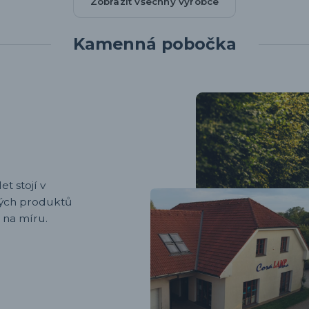
Zobrazit všechny výrobce
Kamenná pobočka
et stojí v
ených produktů
 na míru.