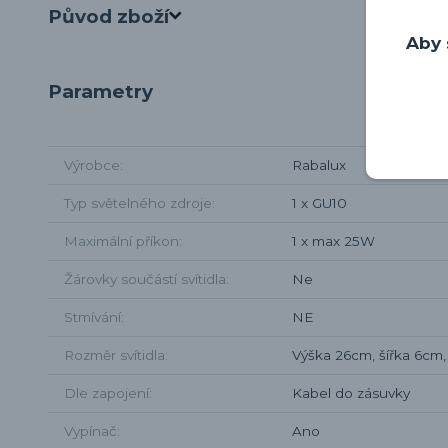
Původ zboží
Aby 
Parametry
Výrobce
Rabalux
Typ světelného zdroje
1 x GU10
Maximální příkon
1 x max 25W
Žárovky součástí svítidla
Ne
Stmívání
NE
Rozměr svítidla
Výška 26cm, šířka 6cm
Dle zapojení
Kabel do zásuvky
Vypínač
Ano