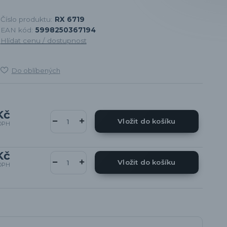
Číslo produktu:
RX 6719
EAN kód:
5998250367194
Hlídat cenu / dostupnost
Do oblíbených
Kč
Vložit do košíku
DPH
Kč
Vložit do košíku
DPH