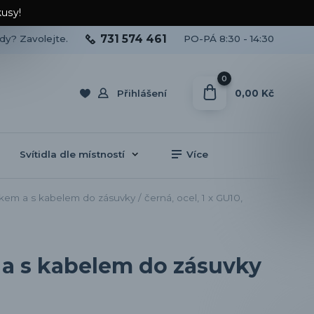
kusy!
731 574 461
ady? Zavolejte.
PO-PÁ 8:30 - 14:30
0
0,00 Kč
Přihlášení
Svítidla dle místností
Více
kem a s kabelem do zásuvky / černá, ocel, 1 x GU10,
 a s kabelem do zásuvky