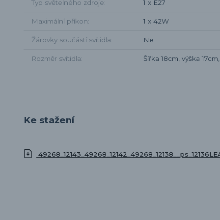
Typ světelného zdroje
1 x E27
Maximální příkon
1 x 42W
Žárovky součástí svítidla
Ne
Rozměr svítidla
Šířka 18cm, výška 17cm
Ke stažení
49268_12143_49268_12142_49268_12138__ps_12136LEA