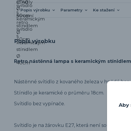
Popis výrobku
Parametry
Ke stažení
Popis výrobku
Retro nástěnná lampa s keramickým stínidlem
Nástěnné svítidlo z kovaného železa v hnědé barv
Stínidlo je keramické o průměru 18cm.
Svítidlo bez vypínače.
Aby 
Svítidlo je na žárovku E27, která není součástí.