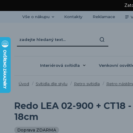
Zato
Vše o nákupu
Kontakty
Reklamace
V
Interiérová svítidla
Venkovní osvětl
Úvod
Svítidla dle stylu
Retro svítidla
Retro nástěnn
Redo LEA 02-900 + CT18 -
18cm
Doprava ZDARMA