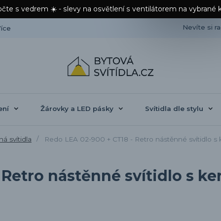
čte s vedrem ☀️ - slevy na osvětlení s ventilátorem na vybrané 
Nevíte si r
íce
ení
Žárovky a LED pásky
Svítidla dle stylu
á svítidla
Redo LEA 02-900 + CT18 - Retro nástěnné svítidlo s
 Retro nástěnné svítidlo s k