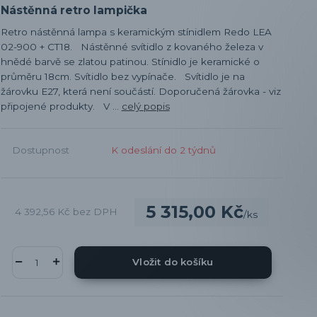
Nástěnná retro lampička
Retro nástěnná lampa s keramickým stínidlem Redo LEA
02-900 + CT18. Nástěnné svítidlo z kovaného železa v
hnědé barvě se zlatou patinou. Stínidlo je keramické o
průměru 18cm. Svítidlo bez vypínače. Svítidlo je na
žárovku E27, která není součástí. Doporučená žárovka - viz
připojené produkty. V ...
celý popis
Dostupnost
K odeslání do 2 týdnů
5 315,00 Kč
4 392,56 Kč
bez DPH
/
ks
Vložit do košíku