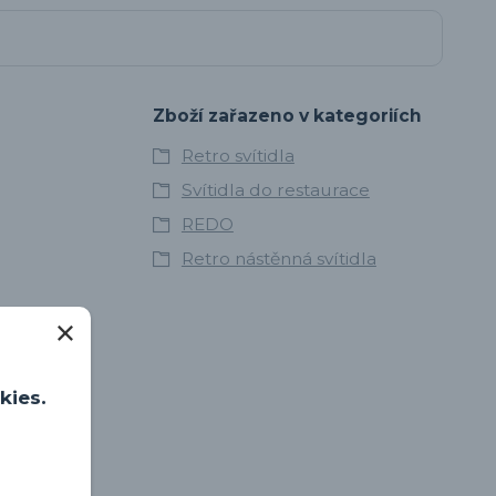
Zboží zařazeno v kategoriích
Retro svítidla
Svítidla do restaurace
REDO
Retro nástěnná svítidla
kies.