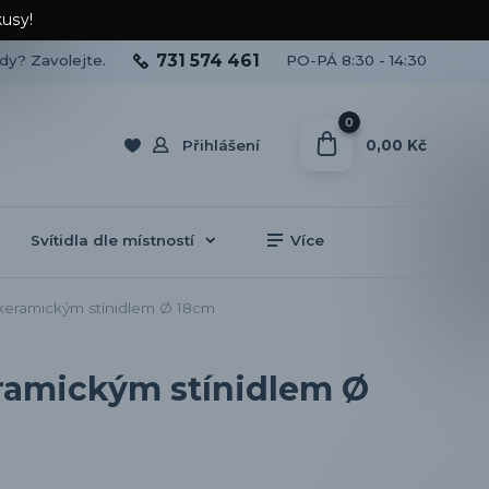
kusy!
731 574 461
ady? Zavolejte.
PO-PÁ 8:30 - 14:30
0
0,00 Kč
Přihlášení
Svítidla dle místností
Více
 keramickým stínidlem Ø 18cm
eramickým stínidlem Ø