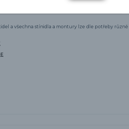
tidel a všechna stínidla a montury lze dle potřeby různě
E
DE