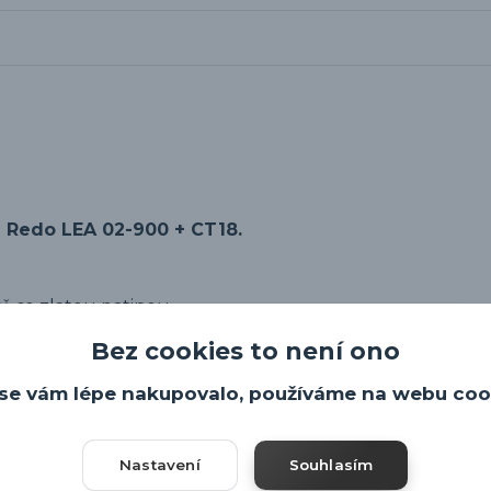
 Redo LEA 02-900 + CT18.
ě se zlatou patinou.
Bez cookies to není ono
se vám lépe nakupovalo, používáme na webu coo
Nastavení
Souhlasím