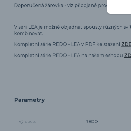
Doporučená žárovka - viz připojené produkty.
V sérii LEA je možné objednat spousty různých sví
kombinovat.
Kompletní série REDO - LEA v PDF ke stažení
ZD
Kompletní série REDO - LEA na našem eshopu
Z
Parametry
Výrobce
REDO