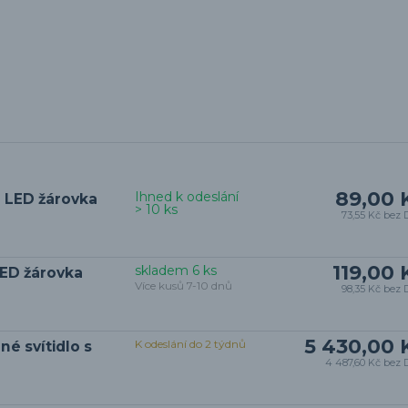
89,00 
Ihned k odeslání
 LED žárovka
> 10 ks
73,55 Kč
bez 
119,00 
skladem 6 ks
LED žárovka
Více kusů 7-10 dnů
98,35 Kč
bez 
5 430,00 
K odeslání do 2 týdnů
é svítidlo s
4 487,60 Kč
bez 