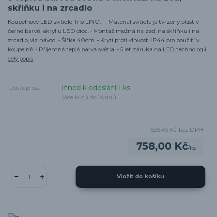
skříňku i na zrcadlo
Koupelnové LED svítidlo Trio LINO. - Materiál svítidla je tvrzený plast v
černé barvě, akryl u LED diod. - Montáž možná na zeď, na skříňku i na
zrcadlo, viz návod. - Šířka 40cm. - Krytí proti vlhkosti IP44 pro použití v
koupelně. - Příjemná teplá barva světla. - 5 let záruka na LED technologii.
celý popis
ihned k odeslání 1 ks
Dostupnost
Více kusů do 14 dnů
626,45 Kč
bez DPH
758,00 Kč
/
ks
Vložit do košíku