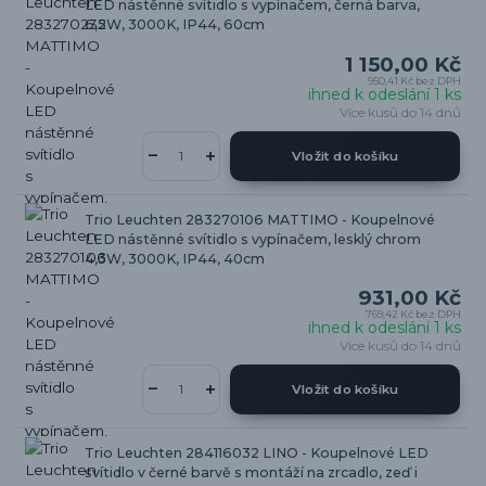
LED nástěnné svítidlo s vypínačem, černá barva,
6,5W, 3000K, IP44, 60cm
1 150,00 Kč
950,41 Kč
bez DPH
ihned k odeslání 1 ks
Více kusů do 14 dnů
Vložit do košíku
Trio Leuchten 283270106 MATTIMO - Koupelnové
LED nástěnné svítidlo s vypínačem, lesklý chrom
4,3W, 3000K, IP44, 40cm
931,00 Kč
769,42 Kč
bez DPH
ihned k odeslání 1 ks
Více kusů do 14 dnů
Vložit do košíku
Trio Leuchten 284116032 LINO - Koupelnové LED
svítidlo v černé barvě s montáží na zrcadlo, zeď i