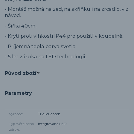
- Montáž možná na zeď, na skříňku i na zrcadlo, viz
návod.
- Šířka 40cm.
- Krytí proti vlhkosti IP44 pro použití v koupelně.
- Příjemná teplá barva světla.
- 5 let záruka na LED technologii.
Původ zboží
Parametry
Výrobce
Trio-leuchten
Typ světelného
integrované LED
zdroje