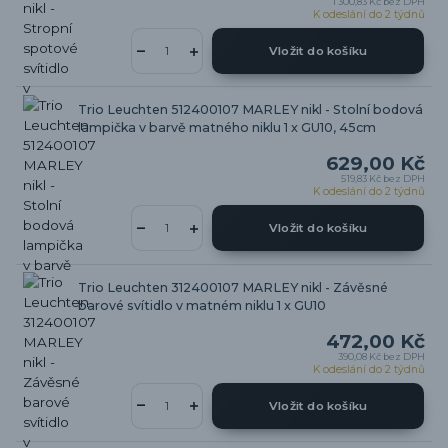
1 300,83 Kč
bez DPH
K odeslání do 2 týdnů
Vložit do košíku
Trio Leuchten 512400107 MARLEY nikl - Stolní bodová
lampička v barvě matného niklu 1 x GU10, 45cm
629,00 Kč
519,83 Kč
bez DPH
K odeslání do 2 týdnů
Vložit do košíku
Trio Leuchten 312400107 MARLEY nikl - Závěsné
barové svítidlo v matném niklu 1 x GU10
472,00 Kč
390,08 Kč
bez DPH
K odeslání do 2 týdnů
Vložit do košíku