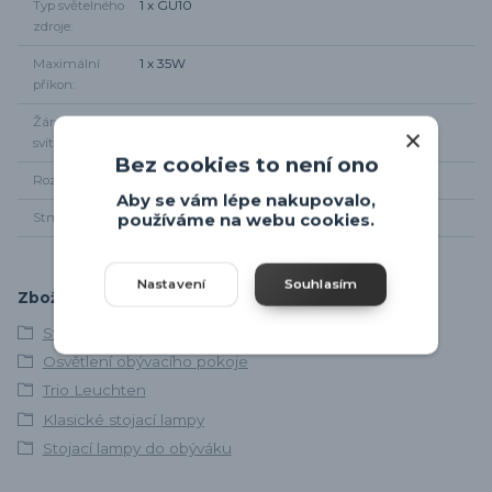
Typ světelného
1 x GU10
zdroje
Maximální
1 x 35W
příkon
Žárovky součástí
Ne
svítidla
Bez cookies to není ono
Rozměr svítidla
Výška 151cm, šířka 39 x 23cm
Aby se vám lépe nakupovalo,
Stmívání
NE
používáme na webu cookies.
Nastavení
Souhlasím
Zboží zařazeno v kategoriích
Stojací lampy
Osvětlení obývacího pokoje
Trio Leuchten
Klasické stojací lampy
Stojací lampy do obýváku