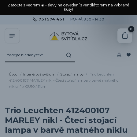
Zatočte s vedrem ☀️ - slevy na osvětlení s ventilátorem na vybrané
kusy!
731 574 461
PO-PÁ 8:30 - 14:30
0
Úvod
Interiérová svítidla
Stojací lampy
Trio Leuchten
412400107 MARLEY nikl - Čtecí stojací lampa v barvě matného
niklu , 1 x GU10, 151cm
Trio Leuchten 412400107
MARLEY nikl - Čtecí stojací
lampa v barvě matného niklu