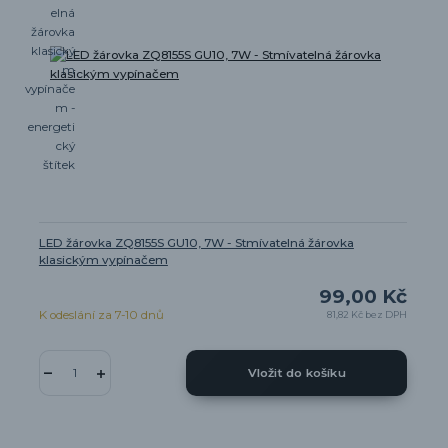
LED žárovka ZQ8155S GU10, 7W - Stmívatelná žárovka
klasickým vypínačem
99,00 Kč
K odeslání za 7-10 dnů
81,82 Kč
bez DPH
Vložit do košíku