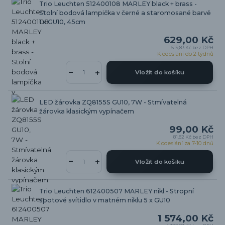
Trio Leuchten 512400108 MARLEY black + brass -
Stolní bodová lampička v černé a staromosané barvě
1 x GU10, 45cm
629,00 Kč
519,83 Kč
bez DPH
K odeslání do 2 týdnů
Vložit do košíku
LED žárovka ZQ8155S GU10, 7W - Stmívatelná
žárovka klasickým vypínačem
99,00 Kč
81,82 Kč
bez DPH
K odeslání za 7-10 dnů
Vložit do košíku
Trio Leuchten 612400507 MARLEY nikl - Stropní
spotové svítidlo v matném niklu 5 x GU10
1 574,00 Kč