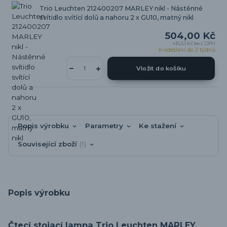
Trio Leuchten 212400207 MARLEY nikl - Nástěnné
svítidlo svítící dolů a nahoru 2 x GU10, matný nikl
504,00 Kč
416,53 Kč
bez DPH
K odeslání do 2 týdnů
Vložit do košíku
Popis výrobku
Parametry
Ke stažení
Související zboží
1
Popis výrobku
Čtecí stojací lampa Trio Leuchten MARLEY.