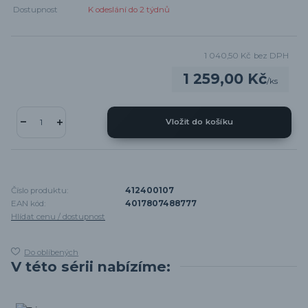
Dostupnost
K odeslání do 2 týdnů
1 040,50 Kč
bez DPH
1 259,00 Kč
/
ks
Vložit do košíku
Číslo produktu:
412400107
EAN kód:
4017807488777
Hlídat cenu / dostupnost
Do oblíbených
V této sérii nabízíme: