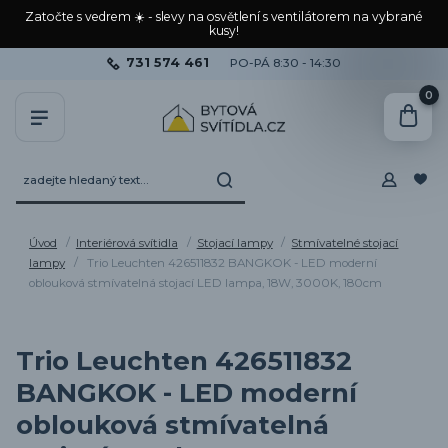
Zatočte s vedrem ☀️ - slevy na osvětlení s ventilátorem na vybrané
kusy!
731 574 461
PO-PÁ 8:30 - 14:30
0
Úvod
Interiérová svítidla
Stojací lampy
Stmívatelné stojací
lampy
Trio Leuchten 426511832 BANGKOK - LED moderní
oblouková stmívatelná stojací LED lampa, 18W, 3000K, 180cm
Trio Leuchten 426511832
BANGKOK - LED moderní
oblouková stmívatelná