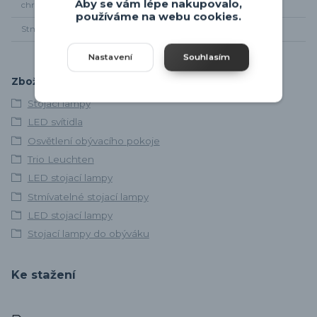
Aby se vám lépe nakupovalo,
chromatičnosti
používáme na webu cookies.
Stmívání
Ano
Nastavení
Souhlasím
Zboží zařazeno v kategoriích
Stojací lampy
LED svítidla
Osvětlení obývacího pokoje
Trio Leuchten
LED stojací lampy
Stmívatelné stojací lampy
LED stojací lampy
Stojací lampy do obýváku
Ke stažení