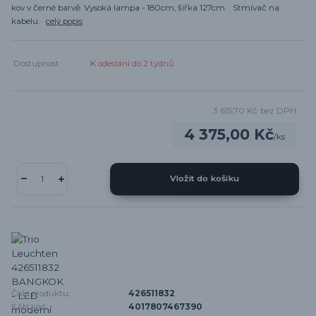
kov v černé barvě. Vysoká lampa - 180cm, šířka 127cm. Stmívač na
kabelu.
celý popis
Dostupnost
K odeslání do 2 týdnů
3 615,70 Kč
bez DPH
4 375,00 Kč
/
ks
Vložit do košíku
Číslo produktu:
426511832
EAN kód:
4017807467390