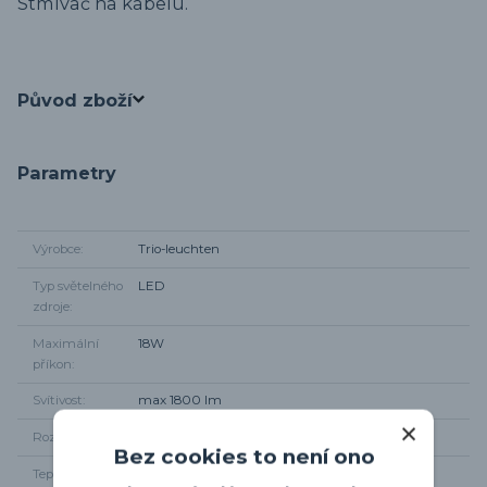
Stmívač na kabelu.
Původ zboží
Parametry
Výrobce
Trio-leuchten
Typ světelného
LED
zdroje
Maximální
18W
příkon
Svítivost
max 1800 lm
Rozměry
Výška 180cm, šířka 127cm
Bez cookies to není ono
Teplota
3000K