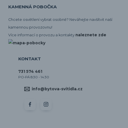
KAMENNÁ POBOČKA
Chcete osvětlení vybrat osobně? Neváhejte navšítvit naší
kamennou provozovnu!
naleznete zde
Více informací o provozu a kontakty
KONTAKT
731 574 461
PO-PÁ 8:30 - 14:30
info@bytova-svitidla.cz