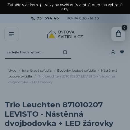
Zatočte s vedrem ☀️ - slevy na osvětlení s ventilátorem na vybrané
kusy!
731 574 461
PO-PÁ 8:30 - 14:30
0
Úvod
Interiérová svítidla
Bodovky, bodová svítidla
Nástěnná
bodová svítidla
Trio Leuchten 871010207 LEVISTO - Nástěnná
dvojbodovka + LED žárovky
Trio Leuchten 871010207
LEVISTO - Nástěnná
dvojbodovka + LED žárovky