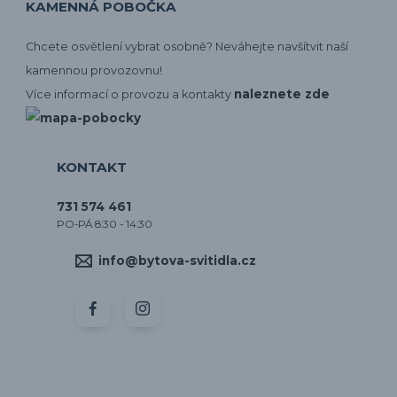
KAMENNÁ POBOČKA
Chcete osvětlení vybrat osobně? Neváhejte navšítvit naší
kamennou provozovnu!
naleznete zde
Více informací o provozu a kontakty
KONTAKT
731 574 461
PO-PÁ 8:30 - 14:30
info@bytova-svitidla.cz