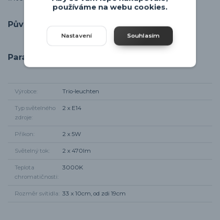
používáme na webu cookies.
Původ zboží
Nastavení
Souhlasím
Parametry
Výrobce
Trio-leuchten
Typ světelného
2 x E14
zdroje
Příkon
2 x 5W
Světelný tok
2 x 470lm
Teplota
3000K
chromatičnosti
Rozměr svítidla
33 x 10cm, od zdi 19cm