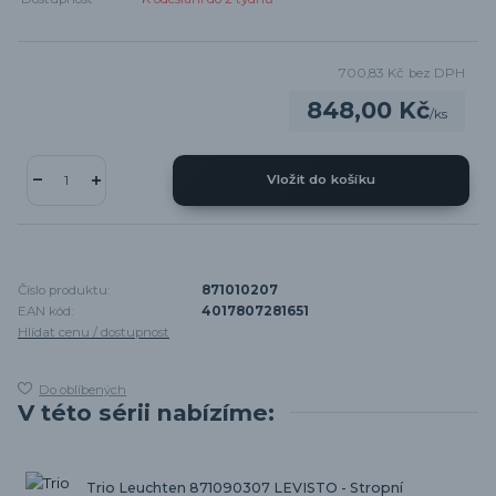
700,83 Kč
bez DPH
848,00 Kč
/
ks
Vložit do košíku
Číslo produktu:
871010207
EAN kód:
4017807281651
Hlídat cenu / dostupnost
Do oblíbených
V této sérii nabízíme:
Trio Leuchten 871090307 LEVISTO - Stropní