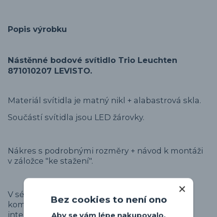
Popis výrobku
Nástěnné bodové svítidlo Trio Leuchten
871010207 LEVISTO.
Materiál svítidla je matný nikl + alabastrová skla.
Součástí svítidla jsou LED žárovky.
Nákres s podrobnými rozměry + návod k montáži
v záložce "ke stažení".
V sérii svítidel Levisto je možné objednat
Bez cookies to není ono
kompletní sérii svítidel pro jednotný design v
interiéru.
Aby se vám lépe nakupovalo,