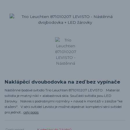
Naklápěcí dvoubodovka na zeď bez vypínače
Nástěnné bodové svítidlo Trio Leuchten 871010207 LEVISTO. Materiál
svítidla je matný nikl + alabastrová skla. Součástí svítidla jsou LED
žárovky. Nákres s podrobnými rozměry + návod k montáži v záložce "ke
stažení". V sérii svítidel Levisto je možné objednat kompletní sérii svítidel
pro jednot...
celý popis
Dostupnost
K odeslání do 2 týdnů