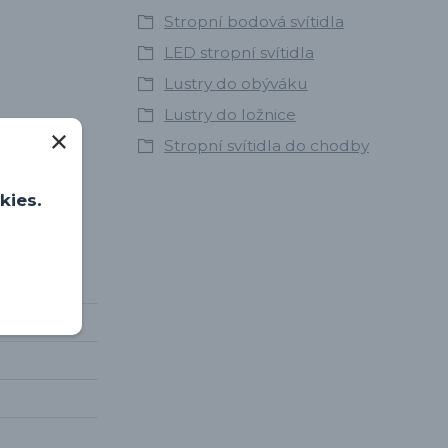
Stropní bodová svítidla
LED stropní svítidla
Lustry do obýváku
Lustry do ložnice
Stropní svítidla do chodby
kies.