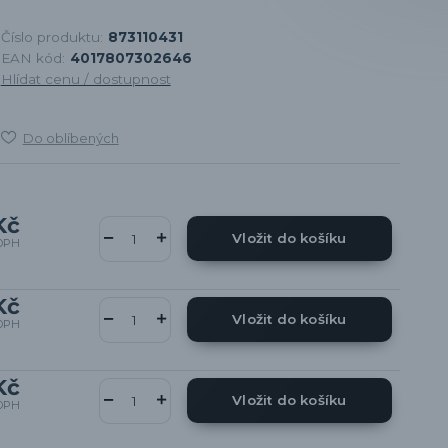
Číslo produktu:
873110431
EAN kód:
4017807302646
Hlídat cenu / dostupnost
Do oblíbených
Kč
Vložit do košíku
DPH
Kč
Vložit do košíku
DPH
Kč
Vložit do košíku
DPH