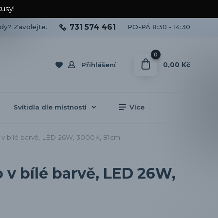
kusy!
731 574 461
ady? Zavolejte.
PO-PÁ 8:30 - 14:30
0
0,00 Kč
Přihlášení
Svítidla dle místností
Více
 v bílé barvě, LED 26W, 3000K, 81cm
 v bílé barvě, LED 26W,