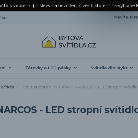
čte s vedrem ☀️ - slevy na osvětlení s ventilátorem na vybrané 
Nevíte si r
íce
ení
Žárovky a LED pásky
Svítidla dle stylu
svítidla
Trio Leuchten 873110431 NARCOS - LED stropní svítidlo
ARCOS - LED stropní svítidlo