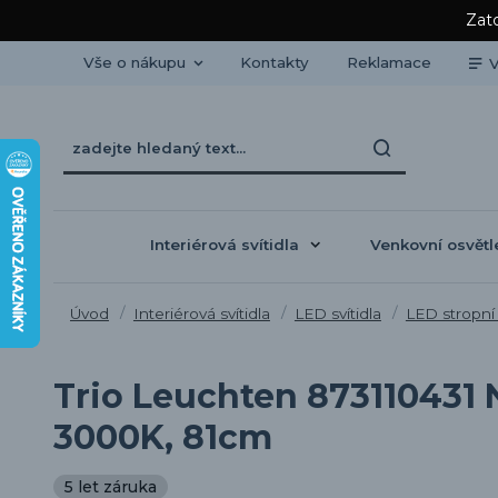
Zato
Vše o nákupu
Kontakty
Reklamace
V
Interiérová svítidla
Venkovní osvětl
Úvod
Interiérová svítidla
LED svítidla
LED stropní 
Trio Leuchten 873110431 N
3000K, 81cm
5 let záruka