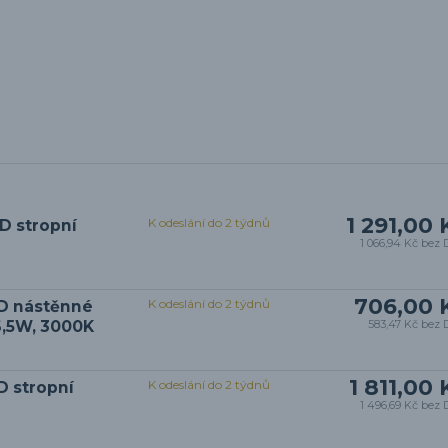
1 291,00 
K odeslání do 2 týdnů
D stropní
1 066,94 Kč
bez 
706,00 
K odeslání do 2 týdnů
ED nástěnné
 6,5W, 3000K
583,47 Kč
bez 
1 811,00 
K odeslání do 2 týdnů
D stropní
1 496,69 Kč
bez 