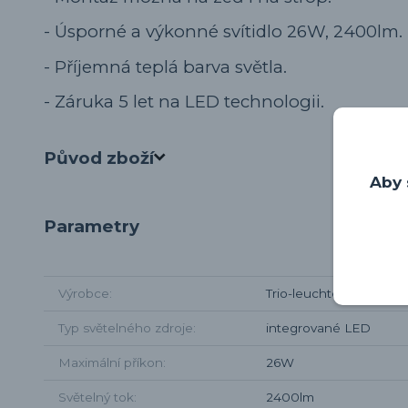
- Úsporné a výkonné svítidlo 26W, 2400lm.
- Příjemná teplá barva světla.
- Záruka 5 let na LED technologii.
Původ zboží
Aby 
Parametry
Výrobce
Trio-leuchten
Typ světelného zdroje
integrované LED
Maximální příkon
26W
Světelný tok
2400lm