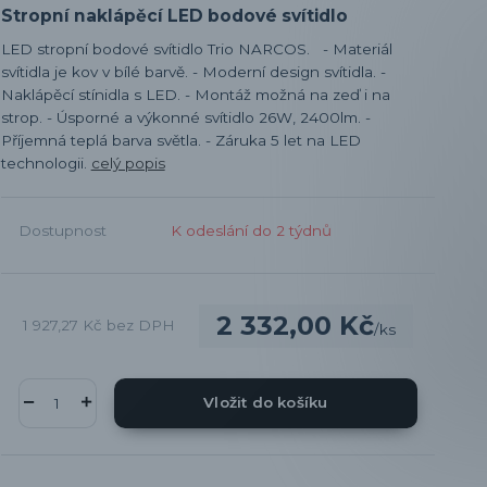
Stropní naklápěcí LED bodové svítidlo
LED stropní bodové svítidlo Trio NARCOS. - Materiál
svítidla je kov v bílé barvě. - Moderní design svítidla. -
Naklápěcí stínidla s LED. - Montáž možná na zeď i na
strop. - Úsporné a výkonné svítidlo 26W, 2400lm. -
Příjemná teplá barva světla. - Záruka 5 let na LED
technologii.
celý popis
Dostupnost
K odeslání do 2 týdnů
2 332,00 Kč
1 927,27 Kč
bez DPH
/
ks
Vložit do košíku