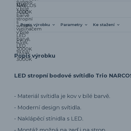
Popis výrobku
Parametry
Ke stažení
Popis výrobku
LED stropní bodové svítidlo Trio NARCO
- Materiál svítidla je kov v bílé barvě.
- Moderní design svítidla.
- Naklápěcí stínidla s LED.
- Montáž možná na zeď i na strop.