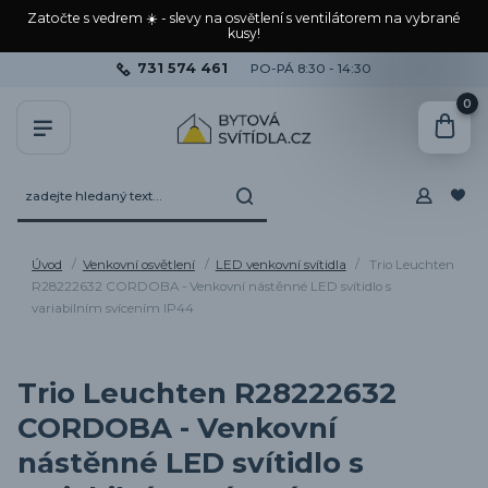
Zatočte s vedrem ☀️ - slevy na osvětlení s ventilátorem na vybrané
kusy!
731 574 461
PO-PÁ 8:30 - 14:30
0
Úvod
Venkovní osvětlení
LED venkovní svítidla
Trio Leuchten
R28222632 CORDOBA - Venkovní nástěnné LED svítidlo s
variabilním svícením IP44
Trio Leuchten R28222632
CORDOBA - Venkovní
nástěnné LED svítidlo s