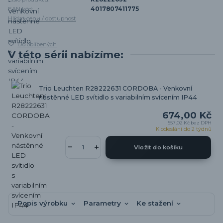
EAN kód:
4017807411775
Hlídat cenu / dostupnost
Do oblíbených
V této sérii nabízíme:
Trio Leuchten R28222631 CORDOBA - Venkovní
nástěnné LED svítidlo s variabilním svícením IP44
674,00 Kč
557,02 Kč
bez DPH
K odeslání do 2 týdnů
Vložit do košíku
Popis výrobku
Parametry
Ke stažení