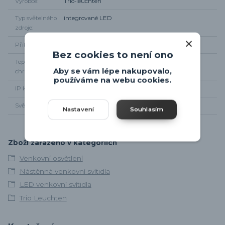
Výrobce
Trio-leuchten
Typ světelného
integrované LED
zdroje
Příkon
2 x 2W
Bez cookies to není ono
Teplota
3000K
Aby se vám lépe nakupovalo,
chromatičnosti
používáme na webu cookies.
IP krytí
IP44
Světelný tok
2 x 200lm
Nastavení
Souhlasím
Zboží zařazeno v kategoriích
Venkovní osvětlení
Nástěnná venkovní svítidla
LED venkovní svítidla
Trio Leuchten