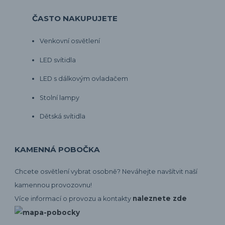
ČASTO NAKUPUJETE
Venkovní osvětlení
LED svítidla
LED s dálkovým ovladačem
Stolní lampy
Dětská svítidla
KAMENNÁ POBOČKA
Chcete osvětlení vybrat osobně? Neváhejte navšítvit naší
kamennou provozovnu!
naleznete zde
Více informací o provozu a kontakty