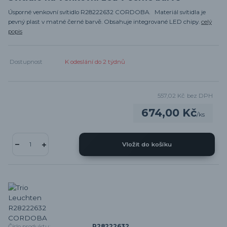
Úsporné venkovní svítidlo R28222632 CORDOBA. Materiál svítidla je
pevný plast v matné černé barvě. Obsahuje integrované LED chipy.
celý
popis
Dostupnost
K odeslání do 2 týdnů
557,02 Kč
bez DPH
674,00 Kč
/
ks
Vložit do košíku
Číslo produktu:
R28222632