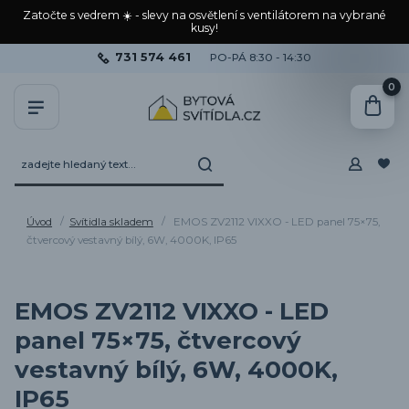
Zatočte s vedrem ☀️ - slevy na osvětlení s ventilátorem na vybrané
kusy!
731 574 461
PO-PÁ 8:30 - 14:30
0
Úvod
Svítidla skladem
EMOS ZV2112 VIXXO - LED panel 75×75,
čtvercový vestavný bílý, 6W, 4000K, IP65
EMOS ZV2112 VIXXO - LED
panel 75×75, čtvercový
vestavný bílý, 6W, 4000K,
IP65