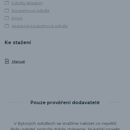
Svítidla skladem
Koupelnová svítidla
Emos
Vestavná koupelnová svítidla
Ke stažení
Manuál
Pouze prověření dodavatelé
V Bytových svítidlech se snažíme nabízet co největší
škálu svítidel, protože dobře chápeme, že každý projekt