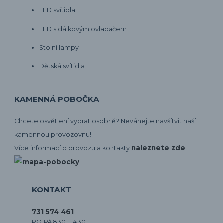
LED svítidla
LED s dálkovým ovladačem
Stolní lampy
Dětská svítidla
KAMENNÁ POBOČKA
Chcete osvětlení vybrat osobně? Neváhejte navšítvit naší
kamennou provozovnu!
naleznete zde
Více informací o provozu a kontakty
KONTAKT
731 574 461
PO-PÁ 8:30 - 14:30