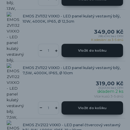
EMOS ZV1132 VIXXO - LED panel kulatý vestavný bílý,
10W, 4000K, IP65, Ø 12,5cm
349,00 Kč
288,43 Kč
bez DPH
K odeslání za 3-5 dnů
Vložit do košíku
EMOS ZV1122 VIXXO - LED panel kulatý vestavný bílý,
7,5W, 4000K, IP65, Ø 10cm
319,00 Kč
263,64 Kč
bez DPH
skladem 2 ks
Více kusů 3-5 dnů
Vložit do košíku
EMOS ZV2122 VIXXO - LED panel čtvercový vestavný