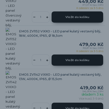
449,00 Kč
371,07 Kč
bez DPH
K odeslání za 3-5 dnů
Vložit do košíku
EMOS ZV1152 VIXXO - LED panel kulatý vestavný bílý,
18W, 4000K, IP65, Ø 18,5cm
479,00 Kč
395,87 Kč
bez DPH
K odeslání za 3-5 dnů
Vložit do košíku
EMOS ZV1142 VIXXO - LED panel kulatý vestavný bílý,
13W, 4000K, IP65, Ø 15,5cm
419,00 Kč
346,28 Kč
bez DPH
skladem 3 ks
Více kusů 3-5 dnů
Vložit do košíku