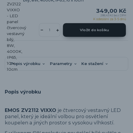
bílý, 8W, 4000K, IP65, 10 x 10cm
349,00 Kč
288,43 Kč
bez DPH
K odeslání za 3-5 dnů
Vložit do košíku
Popis výrobku
Parametry
Ke stažení
Popis výrobku
EMOS ZV2112 VIXXO
je čtvercový vestavný LED
panel, který je ideální volbou pro osvětlení
koupelen a jiných prostor s vysokou vlhkostí.
S výkonem 6W poskytuje neutrální bílé světlo o