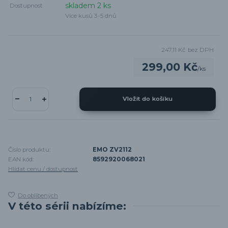
skladem 2 ks
Dostupnost
Více kusů 3-5 dnů
247,11 Kč
bez DPH
299,00 Kč
/
ks
Vložit do košíku
Číslo produktu:
EMO ZV2112
EAN kód:
8592920068021
Hlídat cenu / dostupnost
Do oblíbených
V této sérii nabízíme: