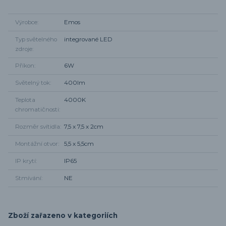
Výrobce
Emos
Typ světelného
integrované LED
zdroje
Příkon
6W
Světelný tok
400lm
Teplota
4000K
chromatičnosti
Rozměr svítidla
7,5 x 7,5 x 2cm
Montážní otvor
5,5 x 5,5cm
IP krytí
IP65
Stmívání
NE
Zboží zařazeno v kategoriích