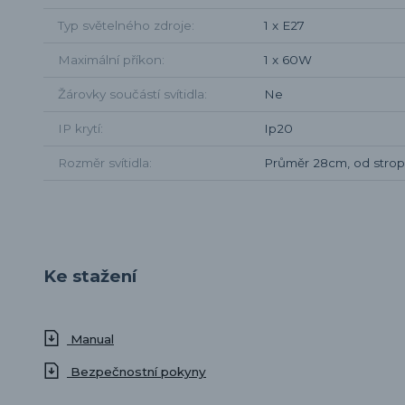
Typ světelného zdroje
1 x E27
Maximální příkon
1 x 60W
Žárovky součástí svítidla
Ne
IP krytí
Ip20
Rozměr svítidla
Průměr 28cm, od strop
Ke stažení
Manual
Bezpečnostní pokyny