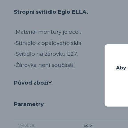
Stropní svítidlo Eglo ELLA.
-Materiál montury je ocel.
-Stínidlo z opálového skla.
-Svítidlo na žárovku E27.
-Žárovka není součástí.
Aby 
Původ zboží
Parametry
Výrobce
Eglo