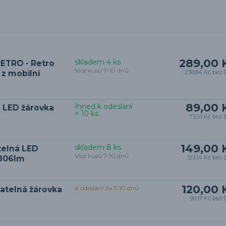
289,00 
skladem 4 ks
ETRO - Retro
Více kusů 7-10 dnů
z mobilní
238,84 Kč
bez 
89,00 
Ihned k odeslání
 LED žárovka
> 10 ks
73,55 Kč
bez 
149,00 
skladem 8 ks
telná LED
Více kusů 7-10 dnů
 806lm
123,14 Kč
bez 
120,00 
K odeslání za 7-10 dnů
vatelná žárovka
99,17 Kč
bez 