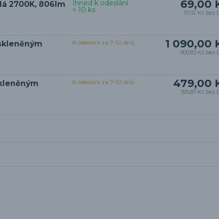
69,00 
Ihned k odeslání
ílá 2700K, 806lm
> 10 ks
57,02 Kč
bez 
1 090,00 
K odeslání za 7-10 dnů
e skleněným
900,83 Kč
bez 
479,00 
K odeslání za 7-10 dnů
 skleněným
395,87 Kč
bez 