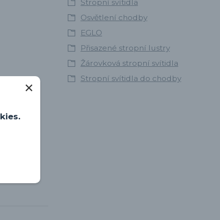
Stropní svítidla
Osvětlení chodby
EGLO
Přisazené stropní lustry
Žárovková stropní svítidla
Stropní svítidla do chodby
kies.