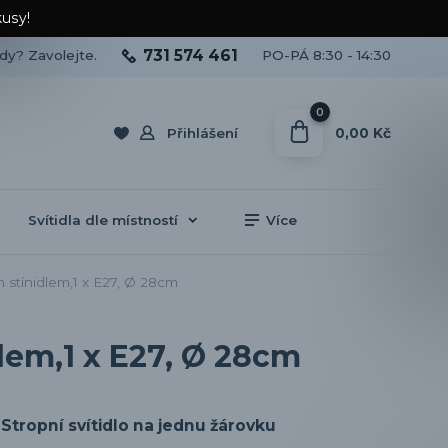
kusy!
731 574 461
ady? Zavolejte.
PO-PÁ 8:30 - 14:30
0
0,00 Kč
Přihlášení
Svítidla dle místností
Více
m stínidlem,1 x E27, Ø 28cm
dlem,1 x E27, Ø 28cm
Stropní svítidlo na jednu žárovku