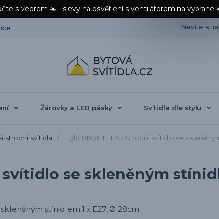
čte s vedrem ☀️ - slevy na osvětlení s ventilátorem na vybrané 
Nevíte si r
íce
ení
Žárovky a LED pásky
Svítidla dle stylu
 stropní svítidla
Eglo 81636 ELLA - Stropní svítidlo se skleněný
 svítidlo se skleněným stíni