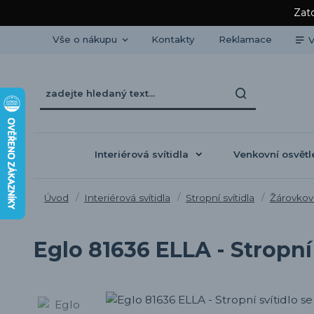
Zato
Vše o nákupu
Kontakty
Reklamace
V
Interiérová svítidla
Venkovní osvětl
Úvod
Interiérová svítidla
Stropní svítidla
Žárovková
Eglo 81636 ELLA - Stropní