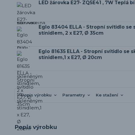
LED žárovka E27- ZQ5E41 , 7W Teplá b
Eglo 83404 ELLA - Stropní svítidlo s
stínidlem, 2 x E27, Ø 35cm
Eglo 81635 ELLA - Stropní svítidlo se
stínidlem,1 x E27, Ø 20cm
Popis výrobku
Parametry
Ke stažení
Popis výrobku