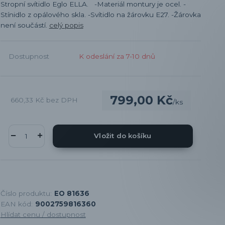
Stropní svítidlo Eglo ELLA. -Materiál montury je ocel. -
Stínidlo z opálového skla. -Svítidlo na žárovku E27. -Žárovka
není součástí.
celý popis
Dostupnost
K odeslání za 7-10 dnů
799,00 Kč
660,33 Kč
bez DPH
/
ks
Vložit do košíku
Číslo produktu:
EO 81636
EAN kód:
9002759816360
Hlídat cenu / dostupnost