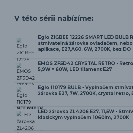
V této sérii nabízíme:
Eglo ZIGBEE 12226 SMART LED BULB R
stmívatelná žárovka ovladačem, nebo 
aplikace, E27,A60, 6W, 2700K, bez DO
EMOS ZF5D42 CRYSTAL RETRO - Retro
5,9W = 60W, LED filament E27
Eglo 110179 BULB - Vypínačem stmíva
žárovka E27, 7W, 2700K, crystal retro,
LED žárovka ZL4206 E27, 11,5W - Stmí
klasickým vypínačem 1060lm, 2700K