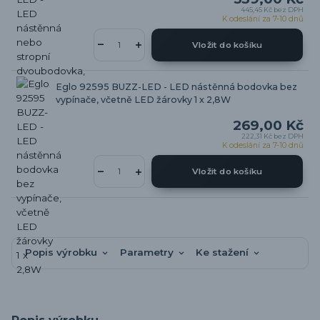
445,45 Kč
bez DPH
K odeslání za 7-10 dnů
Vložit do košíku
Eglo 92595 BUZZ-LED - LED nástěnná bodovka bez
vypínače, včetně LED žárovky 1 x 2,8W
269,00 Kč
222,31 Kč
bez DPH
K odeslání za 7-10 dnů
Vložit do košíku
Popis výrobku
Parametry
Ke stažení