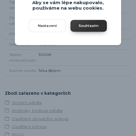
Typ světelného
4 x GU10
Aby se vám lépe nakupovalo,
používáme na webu cookies.
zdroje
Žárovky součástí
Ano, LED
svítidla
Nastavení
Souhlasím
Příkon
4 x 2,8W
Světelný tok
4 x 240lm
Teplota
3000K
chromatičnosti
Rozměr svítidla
Šířka 68,5cm
Zboží zařazeno v kategoriích
Stropní svítidla
Bodovky, bodová svítidla
Osvětlení obývacího pokoje
Osvětlení ložnice
EGLO