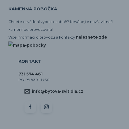
KAMENNÁ POBOČKA
Chcete osvětlení vybrat osobně? Neváhejte navšítvit naší
kamennou provozovnu!
naleznete zde
Více informací o provozu a kontakty
KONTAKT
731 574 461
PO-PÁ 8:30 - 14:30
info@bytova-svitidla.cz