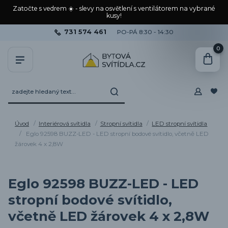
Zatočte s vedrem ☀️ - slevy na osvětlení s ventilátorem na vybrané
kusy!
731 574 461
PO-PÁ 8:30 - 14:30
0
Úvod
Interiérová svítidla
Stropní svítidla
LED stropní svítidla
Eglo 92598 BUZZ-LED - LED stropní bodové svítidlo, včetně LED
žárovek 4 x 2,8W
Eglo 92598 BUZZ-LED - LED
stropní bodové svítidlo,
včetně LED žárovek 4 x 2,8W