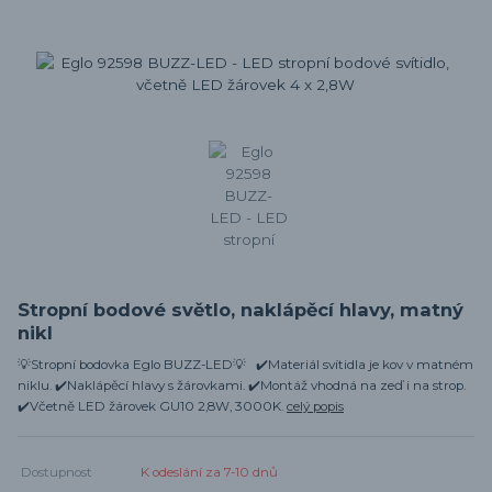
Stropní bodové světlo, naklápěcí hlavy, matný
nikl
💡Stropní bodovka Eglo BUZZ-LED💡 ✔️Materiál svítidla je kov v matném
niklu. ✔️Naklápěcí hlavy s žárovkami. ✔️Montáž vhodná na zeď i na strop.
✔️Včetně LED žárovek GU10 2,8W, 3000K.
celý popis
Dostupnost
K odeslání za 7-10 dnů