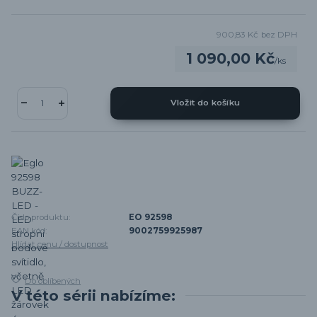
900,83 Kč
bez DPH
1 090,00 Kč
/
ks
Vložit do košíku
Číslo produktu:
EO 92598
EAN kód:
9002759925987
Hlídat cenu / dostupnost
Do oblíbených
V této sérii nabízíme: