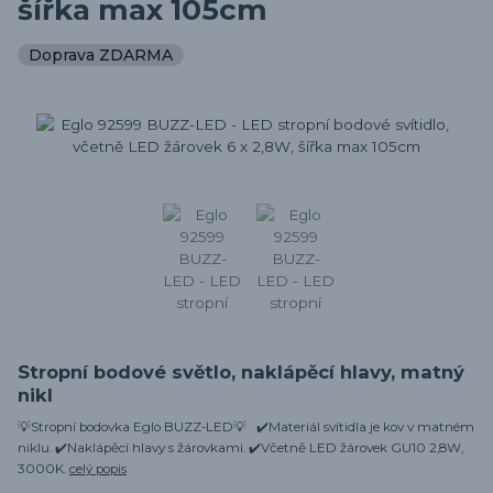
šířka max 105cm
Doprava ZDARMA
Stropní bodové světlo, naklápěcí hlavy, matný
nikl
💡Stropní bodovka Eglo BUZZ-LED💡 ✔️Materiál svítidla je kov v matném
niklu. ✔️Naklápěcí hlavy s žárovkami. ✔️Včetně LED žárovek GU10 2,8W,
3000K.
celý popis