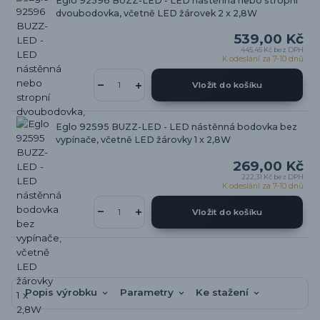
Eglo 92596 BUZZ-LED - LED nástěnná nebo stropní
dvoubodovka, včetně LED žárovek 2 x 2,8W
539,00 Kč
445,45 Kč
bez DPH
K odeslání za 7-10 dnů
Vložit do košíku
Eglo 92595 BUZZ-LED - LED nástěnná bodovka bez
vypínače, včetně LED žárovky 1 x 2,8W
269,00 Kč
222,31 Kč
bez DPH
K odeslání za 7-10 dnů
Vložit do košíku
Popis výrobku
Parametry
Ke stažení