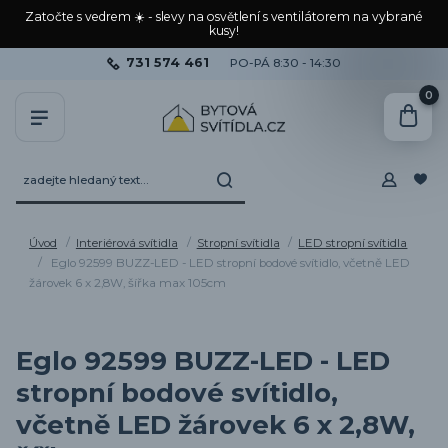
Zatočte s vedrem ☀️ - slevy na osvětlení s ventilátorem na vybrané
kusy!
731 574 461
PO-PÁ 8:30 - 14:30
0
Úvod
Interiérová svítidla
Stropní svítidla
LED stropní svítidla
Eglo 92599 BUZZ-LED - LED stropní bodové svítidlo, včetně LED
žárovek 6 x 2,8W, šířka max 105cm
Eglo 92599 BUZZ-LED - LED
stropní bodové svítidlo,
včetně LED žárovek 6 x 2,8W,