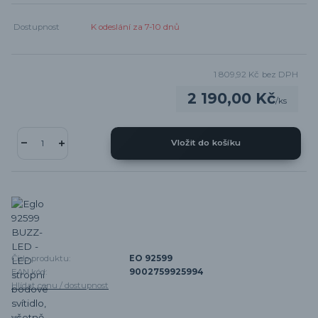
Dostupnost
K odeslání za 7-10 dnů
1 809,92 Kč
bez DPH
2 190,00 Kč
/
ks
Vložit do košíku
Číslo produktu:
EO 92599
EAN kód:
9002759925994
Hlídat cenu / dostupnost