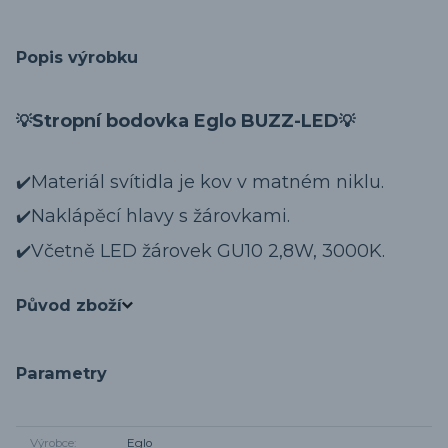
Popis výrobku
Stropní bodovka Eglo BUZZ-LED
💡
💡
Materiál svítidla je kov v matném niklu.
✔️
Naklápěcí hlavy s žárovkami.
✔️
Včetně LED žárovek GU10 2,8W, 3000K.
✔️
Původ zboží
Parametry
Výrobce
Eglo