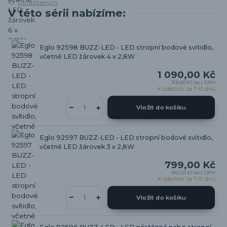
Do oblíbených
V této sérii nabízíme:
Eglo 92598 BUZZ-LED - LED stropní bodové svítidlo,
včetně LED žárovek 4 x 2,8W
1 090,00 Kč
900,83 Kč
bez DPH
K odeslání za 7-10 dnů
Vložit do košíku
Eglo 92597 BUZZ-LED - LED stropní bodové svítidlo,
včetně LED žárovek 3 x 2,8W
799,00 Kč
660,33 Kč
bez DPH
K odeslání za 7-10 dnů
Vložit do košíku