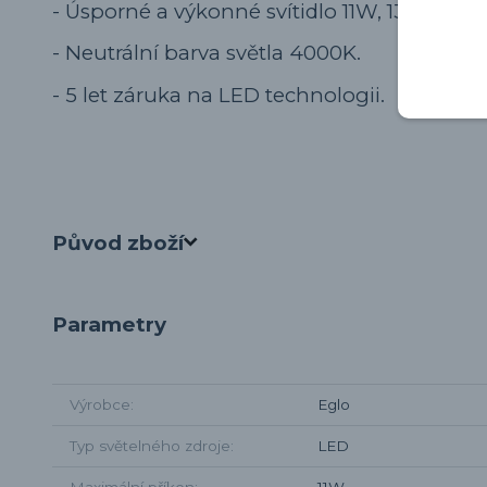
- Úsporné a výkonné svítidlo 11W, 1350lm.
- Neutrální barva světla 4000K.
- 5 let záruka na LED technologii.
Původ zboží
Parametry
Výrobce
Eglo
Typ světelného zdroje
LED
Maximální příkon
11W