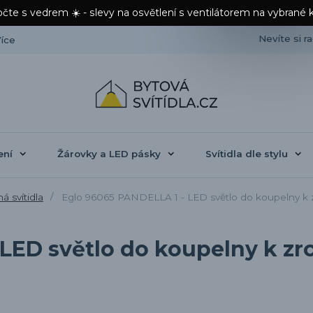
čte s vedrem ☀️ - slevy na osvětlení s ventilátorem na vybrané 
Nevíte si r
íce
ení
Žárovky a LED pásky
Svítidla dle stylu
 svítidla
Eglo 96065 PANDELLA 1 - LED světlo do koupelny k 
LED světlo do koupelny k zr