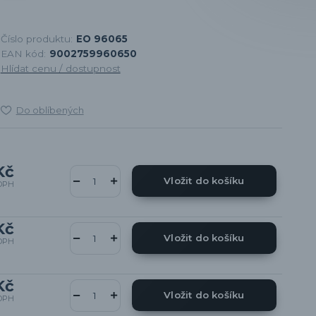
Číslo produktu:
EO 96065
EAN kód:
9002759960650
Hlídat cenu / dostupnost
Do oblíbených
Kč
Vložit do košíku
DPH
Kč
Vložit do košíku
DPH
Kč
Vložit do košíku
DPH