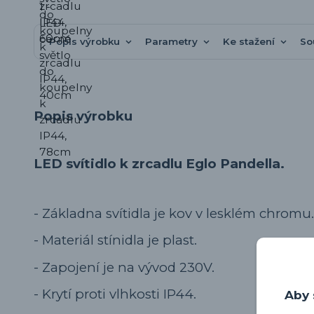
Popis výrobku
Parametry
Ke stažení
So
Popis výrobku
LED svítidlo k zrcadlu Eglo Pandella.
- Základna svítidla je kov v lesklém chromu.
- Materiál stínidla je plast.
- Zapojení je na vývod 230V.
- Krytí proti vlhkosti IP44.
Aby 