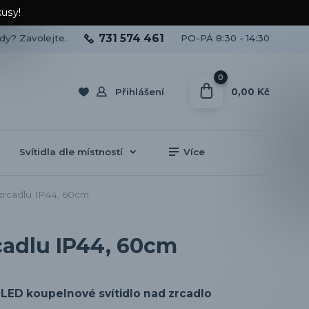
kusy!
731 574 461
ady? Zavolejte.
PO-PÁ 8:30 - 14:30
0
0,00 Kč
Přihlášení
Svítidla dle místností
Více
zrcadlu IP44, 60cm
cadlu IP44, 60cm
LED koupelnové svítidlo nad zrcadlo