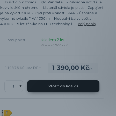
LED svítidlo k zrcadlu Eglo Pandella. - Základna svítidla je
kov v lesklém chromu. - Materiál stínidla je plast. - Zapojení
je na vývod 230V. - Krytí proti vlhkosti IP44. - Úsporné a
výkonné svítidlo 11W, 1350lm. - Neutrální barva světla
4000K. - 5 let záruka na LED technologii.
celý popis
skladem 2 ks
Dostupnost
Více kusů 7-10 dnů
1 390,00 Kč
1 148,76 Kč
bez DPH
/
ks
Vložit do košíku