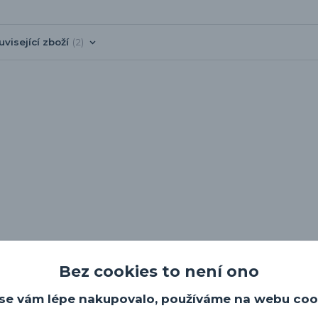
uvisející zboží
2
Bez cookies to není ono
se vám lépe nakupovalo, používáme na webu coo