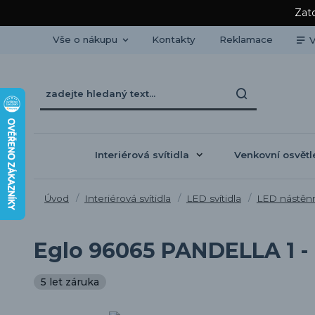
Zato
Vše o nákupu
Kontakty
Reklamace
V
Interiérová svítidla
Venkovní osvětl
Úvod
Interiérová svítidla
LED svítidla
LED nástěnná
Eglo 96065 PANDELLA 1 - 
5 let záruka