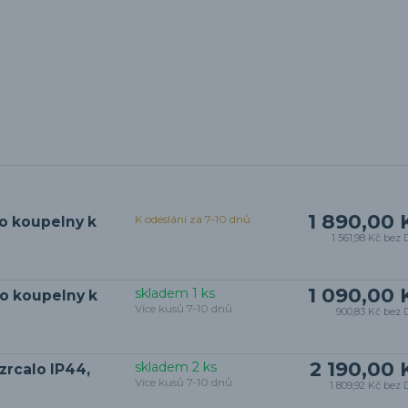
1 890,00 
K odeslání za 7-10 dnů
o koupelny k
1 561,98 Kč
bez 
1 090,00 
skladem 1 ks
do koupelny k
Více kusů 7-10 dnů
900,83 Kč
bez 
2 190,00 
skladem 2 ks
zrcalo IP44,
Více kusů 7-10 dnů
1 809,92 Kč
bez 