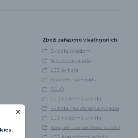
Zboží zařazeno v kategoriích
Svítidla skladem
Nástěnná svítidla
LED svítidla
Koupelnová svítidla
EGLO
LED nástěnná svítidla
Svítidla nad obrazy a zrcadla
LED nástěnná svítidla
Koupelnová nástěnná svítidla
kies.
LED koupelnová svítidla