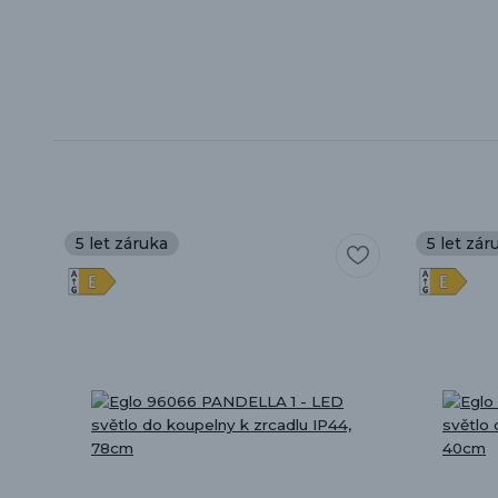
5 let záruka
5 let zár