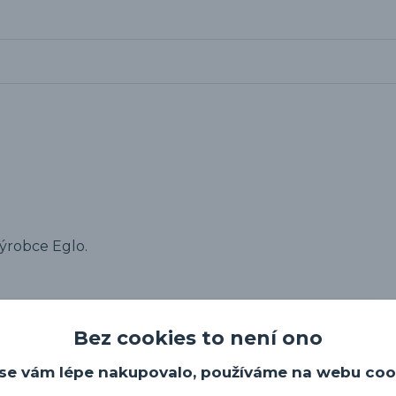
výrobce Eglo.
Bez cookies to není ono
se vám lépe nakupovalo, používáme na webu coo