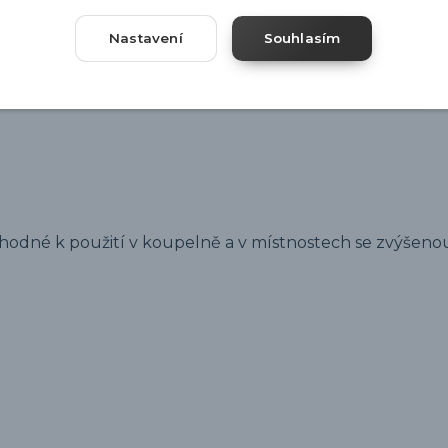
Nastavení
Souhlasím
k vhodné k použití v koupelně a v místnostech se zvýšenou