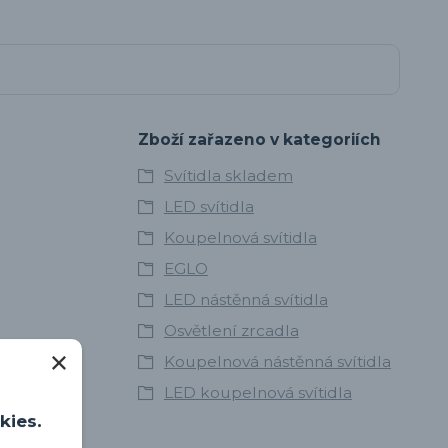
Zboží zařazeno v kategoriích
Svítidla skladem
LED svítidla
Koupelnová svítidla
EGLO
LED nástěnná svítidla
Osvětlení zrcadla
Koupelnová nástěnná svítidla
LED koupelnová svítidla
kies.