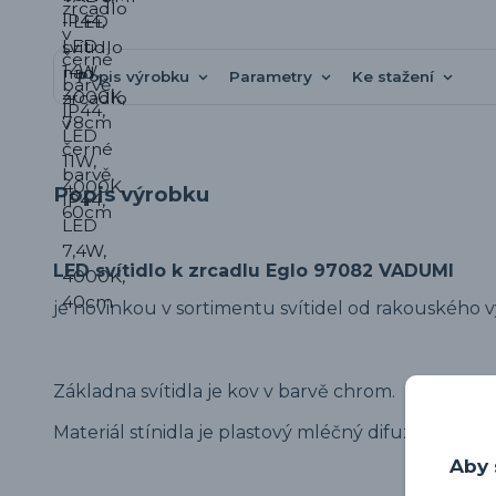
Popis výrobku
Parametry
Ke stažení
Popis výrobku
LED svítidlo k zrcadlu Eglo 97082 VADUMI
je novinkou v sortimentu svítidel od rakouského 
Základna svítidla je kov v barvě chrom.
Materiál stínidla je plastový mléčný difuzor.
Aby 