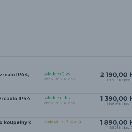
2 190,00 
skladem 2 ks
zrcalo IP44,
Více kusů 7-10 dnů
1 809,92 Kč
bez 
1 390,00 
skladem 1 ks
zrcadlo IP44,
Více kusů 7-10 dnů
1 148,76 Kč
bez 
1 890,00 
K odeslání za 7-10 dnů
o koupelny k
1 561,98 Kč
bez 