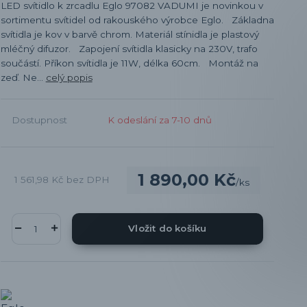
LED svítidlo k zrcadlu Eglo 97082 VADUMI je novinkou v
sortimentu svítidel od rakouského výrobce Eglo. Základna
svítidla je kov v barvě chrom. Materiál stínidla je plastový
mléčný difuzor. Zapojení svítidla klasicky na 230V, trafo
součástí. Příkon svítidla je 11W, délka 60cm. Montáž na
zeď. Ne...
celý popis
Dostupnost
K odeslání za 7-10 dnů
1 890,00 Kč
1 561,98 Kč
bez DPH
/
ks
Vložit do košíku