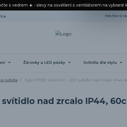
čte s vedrem ☀️ - slevy na osvětlení s ventilátorem na vybrané 
Nevíte si r
íce
ení
Žárovky a LED pásky
Svítidla dle stylu
 svítidla
Eglo 97082 VADUMI - LED svítidlo nad zrcalo IP44,
svítidlo nad zrcalo IP44, 60