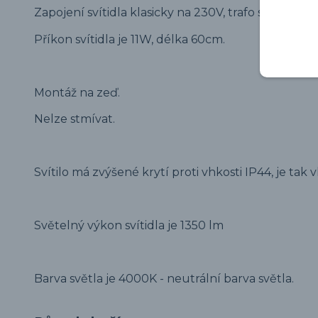
Zapojení svítidla klasicky na 230V, trafo součástí.
Příkon svítidla je 11W, délka 60cm.
Montáž na zeď.
Nelze stmívat.
Svítilo má zvýšené krytí proti vhkosti IP44, je ta
Světelný výkon svítidla je 1350 lm
Barva světla je 4000K - neutrální barva světla.