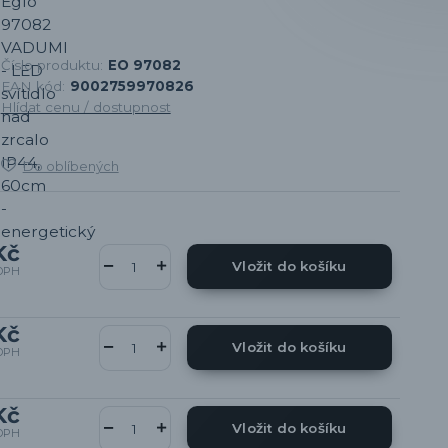
Číslo produktu:
EO 97082
EAN kód:
9002759970826
Hlídat cenu / dostupnost
Do oblíbených
Kč
Vložit do košíku
DPH
Kč
Vložit do košíku
DPH
Kč
Vložit do košíku
DPH