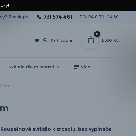
kusy!
731 574 461
ady? Zavolejte.
PO-PÁ 8:30 - 14:30
0
0,00 Kč
Přihlášení
Svítidla dle místností
Více
 60cm
cm
Koupelnové svítidlo k zrcadlu, bez vypínače