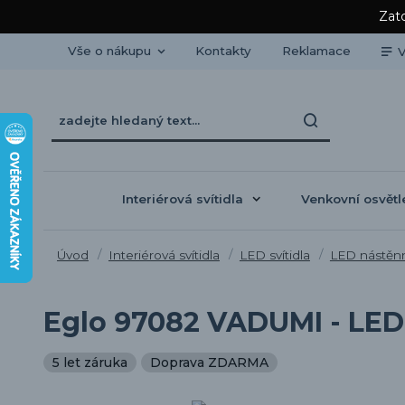
Zato
Vše o nákupu
Kontakty
Reklamace
V
Interiérová svítidla
Venkovní osvětl
Úvod
Interiérová svítidla
LED svítidla
LED nástěnná
Eglo 97082 VADUMI - LED 
5 let záruka
Doprava ZDARMA