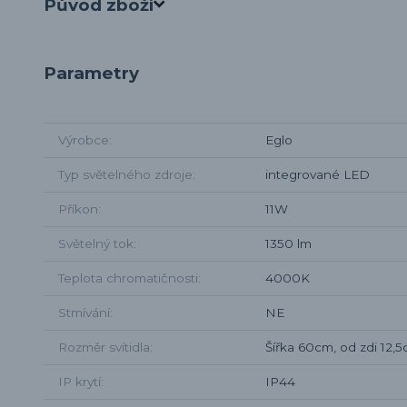
Původ zboží
Parametry
Výrobce
Eglo
Typ světelného zdroje
integrované LED
Příkon
11W
Světelný tok
1350 lm
Teplota chromatičnosti
4000K
Stmívání
NE
Rozměr svítidla
Šířka 60cm, od zdi 12,
IP krytí
IP44