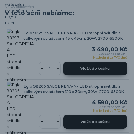
Do oblíbených
V této sérii nabízíme:
Eglo 98297 SALOBRENA-A - LED stropní svítidlo s
dálkovým ovladačem 45 x 45cm, 20W, 2700-6500K
3 490,00 Kč
2 884,30 Kč
bez DPH
K odeslání za 7-10 dnů
Vložit do košíku
Eglo 98205 SALOBRENA-A - LED stropní svítidlo s
dálkovým ovladačem 120 x 30cm, 30W, 2700-6500K
4 590,00 Kč
3 793,39 Kč
bez DPH
K odeslání za 7-10 dnů
Vložit do košíku