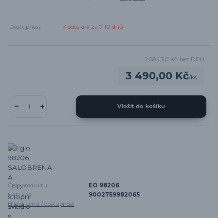
Dostupnost
K odeslání za 7-10 dnů
2 884,30 Kč
bez DPH
3 490,00 Kč
/
ks
Vložit do košíku
Číslo produktu:
EO 98206
EAN kód:
9002759982065
Hlídat cenu / dostupnost