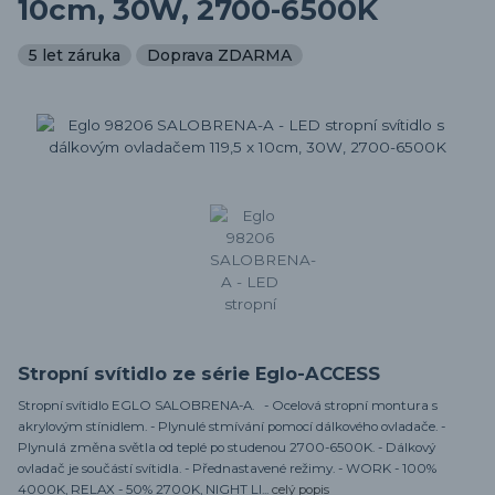
10cm, 30W, 2700-6500K
5 let záruka
Doprava ZDARMA
Stropní svítidlo ze série Eglo-ACCESS
Stropní svítidlo EGLO SALOBRENA-A. - Ocelová stropní montura s
akrylovým stínidlem. - Plynulé stmívání pomocí dálkového ovladače. -
Plynulá změna světla od teplé po studenou 2700-6500K. - Dálkový
ovladač je součástí svítidla. - Přednastavené režimy. - WORK - 100%
4000K, RELAX - 50% 2700K, NIGHT LI...
celý popis