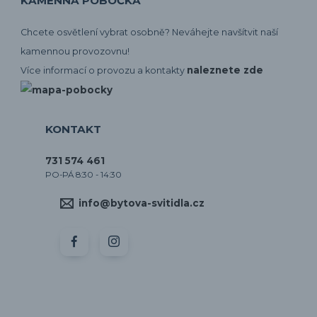
KAMENNÁ POBOČKA
Chcete osvětlení vybrat osobně? Neváhejte navšítvit naší
kamennou provozovnu!
naleznete zde
Více informací o provozu a kontakty
KONTAKT
731 574 461
PO-PÁ 8:30 - 14:30
info@bytova-svitidla.cz
by CORA osvětlení