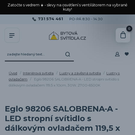
Zatočte s vedrem ☀️ - slevy na osvětlení s ventilátorem na vybrané
kusy!
731 574 461
PO-PÁ 8:30 - 14:30
0
Úvod
Interiérová svítidla
Lustry a závěsná svítidla
Lustry s
ovladačem
Eglo 98206 SALOBRENA-A - LED stropní svítidlo s
dálkovým ovladačem 119,5 x 10cm, 30W, 2700-6500K
Eglo 98206 SALOBRENA-A -
LED stropní svítidlo s
dálkovým ovladačem 119,5 x