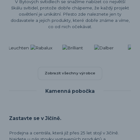
V Bytových svítidlech se snažíme nabízet co největší
škálu svítidel, protože dobře chápeme, že každý projekt
osvětlení je unikátní. Přesto zde naleznete jen ty
dodavatele a jejich produkty, které dobře známe a víme,
co od nich očekávat.
Zobrazit všechny výrobce
Kamenná pobočka
Zastavte se v Jičíně.
Prodejna a centrála, která již přes 25 let stojí v Jičíně.
Najdete u nás stovky vystavených produktů a