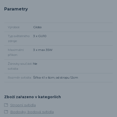
Parametry
Výrobce
Globo
Typ světelného
3 x GU10
zdroje
Maximální
3 x max 35W
příkon
Žárovky součástí
Ne
svítidla
Rozměr svítidla
Šířka 41 x 6cm, od stropu 12cm
Zboží zařazeno v kategoriích
Stropní svítidla
Bodovky, bodová svítidla