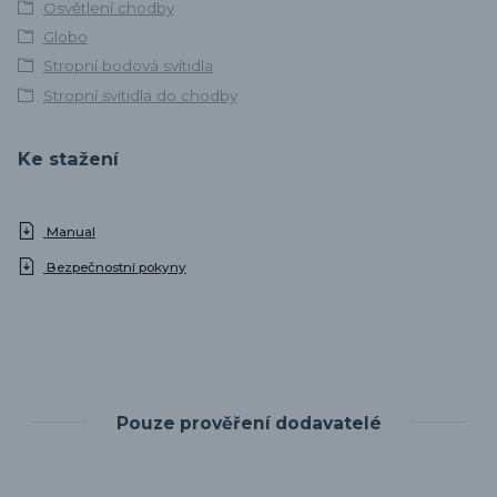
Osvětlení chodby
Globo
Stropní bodová svítidla
Stropní svítidla do chodby
Ke stažení
Manual
Bezpečnostní pokyny
Pouze prověření dodavatelé