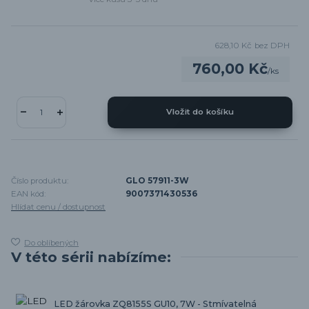
628,10 Kč
bez DPH
760,00 Kč
/
ks
Vložit do košíku
Číslo produktu:
GLO 57911-3W
EAN kód:
9007371430536
Hlídat cenu / dostupnost
Do oblíbených
V této sérii nabízíme:
LED žárovka ZQ8155S GU10, 7W - Stmívatelná