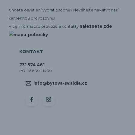
Chcete osvětlení vybrat osobně? Neváhejte navšítvit naší
kamennou provozovnu!
naleznete zde
Více informací o provozu a kontakty
KONTAKT
731 574 461
PO-PÁ 8:30 - 14:30
info@bytova-svitidla.cz
by CORA osvětlení