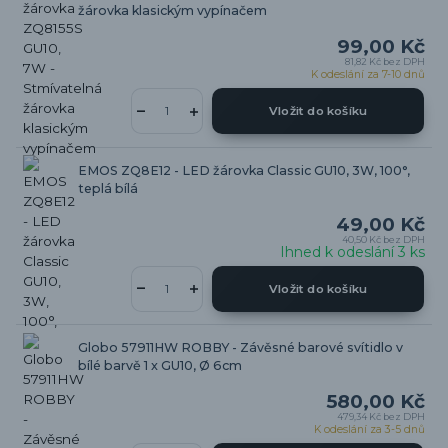
žárovka klasickým vypínačem
99,00 Kč
81,82 Kč
bez DPH
K odeslání za 7-10 dnů
Vložit do košíku
EMOS ZQ8E12 - LED žárovka Classic GU10, 3W, 100°,
teplá bílá
49,00 Kč
40,50 Kč
bez DPH
Ihned k odeslání 3 ks
Vložit do košíku
Globo 57911HW ROBBY - Závěsné barové svítidlo v
bílé barvě 1 x GU10, Ø 6cm
580,00 Kč
479,34 Kč
bez DPH
K odeslání za 3-5 dnů