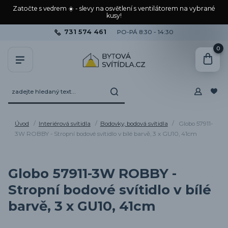
Zatočte s vedrem ☀️ - slevy na osvětlení s ventilátorem na vybrané
kusy!
731 574 461
PO-PÁ 8:30 - 14:30
0
Úvod
Interiérová svítidla
Bodovky, bodová svítidla
Globo 57911-
3W ROBBY - Stropní bodové svítidlo v bílé barvě, 3 x GU10, 41cm
Globo 57911-3W ROBBY -
Stropní bodové svítidlo v bílé
barvě, 3 x GU10, 41cm