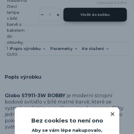
Více kusů 3-5 dnů
Vložit do košíku
Popis výrobku
Parametry
Ke stažení
Popis výrobku
Globo 57911-3W ROBBY
je moderní stropní
bodové svítidlo v bílé matné barvě, které se
vyznačuje čistým a nadčasovým designem. Díky
jednoduchému provedení se hodí do obývacího
Bez cookies to není ono
pokoje, ložnice, chodby i kuchyně, zejména do
světlých a minimalistických interiérů.
Aby se vám lépe nakupovalo,