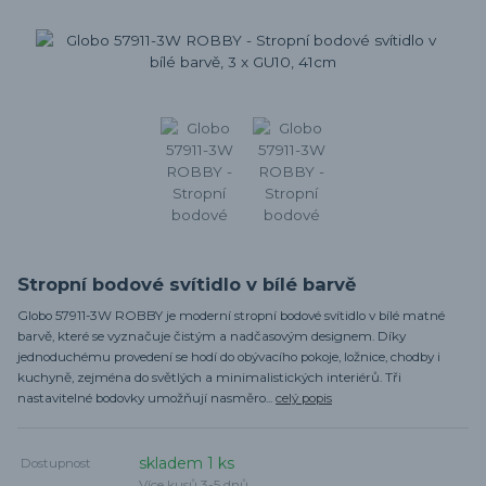
Stropní bodové svítidlo v bílé barvě
Globo 57911-3W ROBBY je moderní stropní bodové svítidlo v bílé matné
barvě, které se vyznačuje čistým a nadčasovým designem. Díky
jednoduchému provedení se hodí do obývacího pokoje, ložnice, chodby i
kuchyně, zejména do světlých a minimalistických interiérů. Tři
nastavitelné bodovky umožňují nasměro...
celý popis
skladem 1 ks
Dostupnost
Více kusů 3-5 dnů