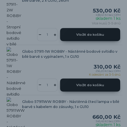
bílé barvě, 2 x GU10, 26cm
530,00 Kč
438,02 Kč
bez DPH
skladem 1 ks
Více kusů 3-5 dnů
Vložit do košíku
Globo 57911-1W ROBBY - Nástěnné bodové svítidlo v
bílé barvě s vypínačem, 1 x GU10
310,00 Kč
256,20 Kč
bez DPH
K odeslání za 3-5 dnů
Vložit do košíku
Globo 57911WW ROBBY - Nástěnná čtecí lampa v bílé
barvě s kabelem do zásuvky, 1 x GU10
660,00 Kč
545,45 Kč
bez DPH
skladem 1 ks