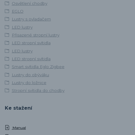
Osvětlení chodby
EGLO
Lustry s ovladačem
LED lustry
Přisazené stropní lustry
LED stropní svítidla
LED lustry
LED stropní svítidla
Smart svítidla Eglo Zigbee
Lustry do obýváku
Lustry do ložnice
Stropní svítidla do chodby
Ke stažení
Manual