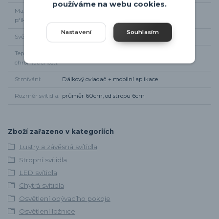
používáme na webu cookies.
Maximální
33W
příkon
Nastavení
Souhlasím
Světelný tok
Max 3900 lm
Teplota
2700-6500K + RGB, až 16. mil barev
chromatičnosti
Stmívání
Dálkový ovladač + mobilní aplikace
Rozměr svítidla
průměr 60cm, od stropu 6cm
Zboží zařazeno v kategoriích
Lustry a závěsná svítidla
Stropní svítidla
LED svítidla
Chytrá svítidla
Osvětlení obývacího pokoje
Osvětlení ložnice