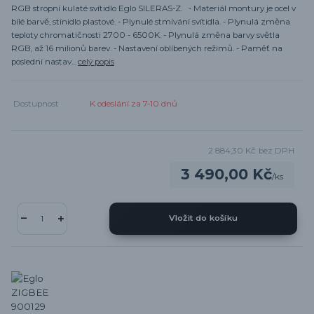
RGB stropní kulaté svítidlo Eglo SILERAS-Z. - Materiál montury je ocel v
bílé barvě, stínidlo plastové. - Plynulé stmívání svítidla. - Plynulá změna
teploty chromatičnosti 2700 - 6500K. - Plynulá změna barvy světla
RGB, až 16 milionů barev. - Nastavení oblíbených režimů. - Paměť na
poslední nastav...
celý popis
Dostupnost
K odeslání za 7-10 dnů
2 884,30 Kč
bez DPH
3 490,00 Kč
/
ks
Vložit do košíku