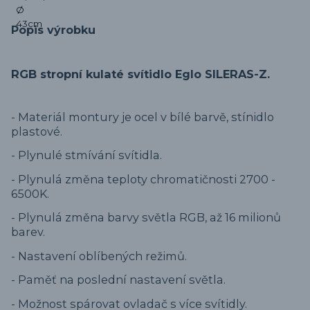
Popis výrobku
RGB stropní kulaté svítidlo Eglo SILERAS-Z.
-
Materiál montury je ocel v bílé barvě, stínidlo
plastové.
-
Plynulé stmívání svítidla.
- Plynulá změna teploty chromatičnosti 2700 -
6500K.
- Plynulá změna barvy světla RGB, až 16 milionů
barev.
- Nastavení oblíbených režimů.
- Paměť na poslední nastavení světla.
- Možnost spárovat ovladač s více svítidly.