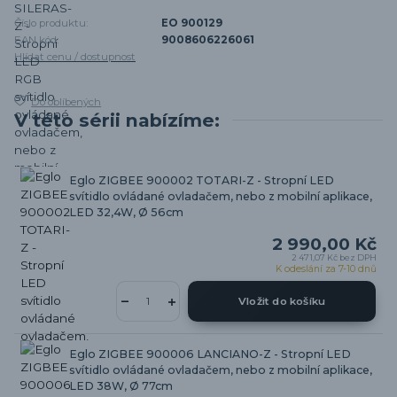
Číslo produktu:
EO 900129
EAN kód:
9008606226061
Hlídat cenu / dostupnost
Do oblíbených
V této sérii nabízíme:
Eglo ZIGBEE 900002 TOTARI-Z - Stropní LED
svítidlo ovládané ovladačem, nebo z mobilní aplikace,
LED 32,4W, Ø 56cm
2 990,00 Kč
2 471,07 Kč
bez DPH
K odeslání za 7-10 dnů
Vložit do košíku
Eglo ZIGBEE 900006 LANCIANO-Z - Stropní LED
svítidlo ovládané ovladačem, nebo z mobilní aplikace,
LED 38W, Ø 77cm