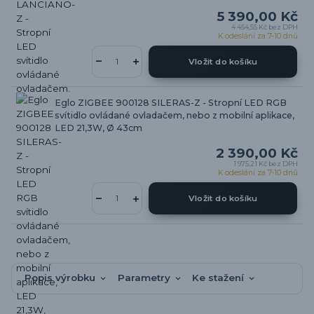
5 390,00 Kč
4 454,55 Kč
bez DPH
K odeslání za 7-10 dnů
Vložit do košíku
Eglo ZIGBEE 900128 SILERAS-Z - Stropní LED RGB
svítidlo ovládané ovladačem, nebo z mobilní aplikace,
LED 21,3W, Ø 43cm
2 390,00 Kč
1 975,21 Kč
bez DPH
K odeslání za 7-10 dnů
Vložit do košíku
Popis výrobku
Parametry
Ke stažení