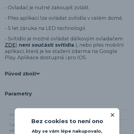
- Ovladač je nutné zakoupit zvlášť.
- Přes aplikaci lze ovládat svítidla v celém domě.
- 5 let záruka na LED technologii.
- Svítidlo je možné ovládat dálkovým ovladačem
ZDE
(
není součástí svítidla
), nebo přes mobilní
aplikaci, která je ke stažení zdarma na Google
Play. Aplikace dostupná i pro IOS.
Původ zboží
Parametry
Výrobce
Eglo
Bez cookies to není ono
Typ světelného
integrované LED
zdroje
Aby se vám lépe nakupovalo,