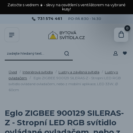
Zatočte s vedrem ☀️ - slevy na osvětlení s ventilátorem na vybrané
kusy!
731 574 461
PO-PÁ 8:30 - 14:30
0
Úvod
Interiérová svítidla
Lustry a závěsná svítidla
Lustry s
ovladačem
Eglo ZIGBEE 900129 SILERAS-Z - Stropní LED RGB
svítidlo ovládané ovladačem, nebo z mobilní aplikace, LED 33W, Ø
60cm
Eglo ZIGBEE 900129 SILERAS-
Z - Stropní LED RGB svítidlo
ovládané ovladačem, nebo z