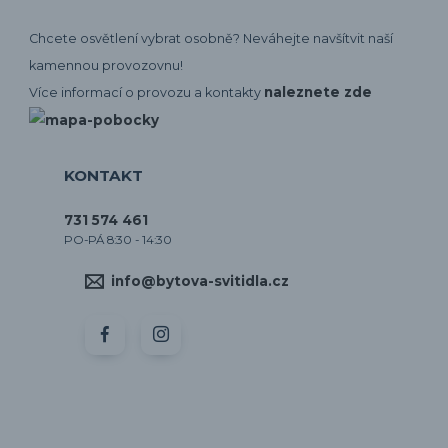
Chcete osvětlení vybrat osobně? Neváhejte navšítvit naší
kamennou provozovnu!
naleznete zde
Více informací o provozu a kontakty
KONTAKT
731 574 461
PO-PÁ 8:30 - 14:30
info@bytova-svitidla.cz
by CORA osvětlení