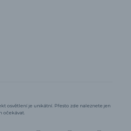
t osvětlení je unikátní. Přesto zde naleznete jen
h očekávat.