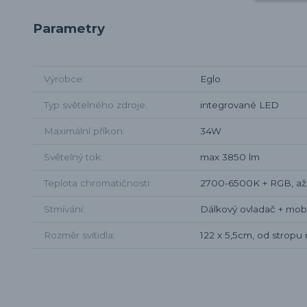
Parametry
Výrobce
Eglo
Typ světelného zdroje
integrované LED
Maximální příkon
34W
Světelný tok
max 3850 lm
Teplota chromatičnosti
2700-6500K + RGB, až 1
Stmívání
Dálkový ovladač + mobi
Rozměr svítidla
122 x 5,5cm, od stropu