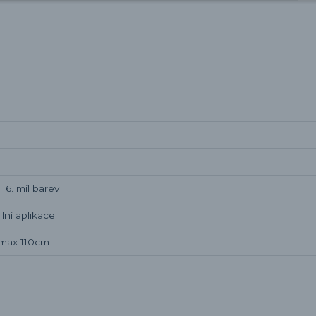
6. mil barev
lní aplikace
 max 110cm