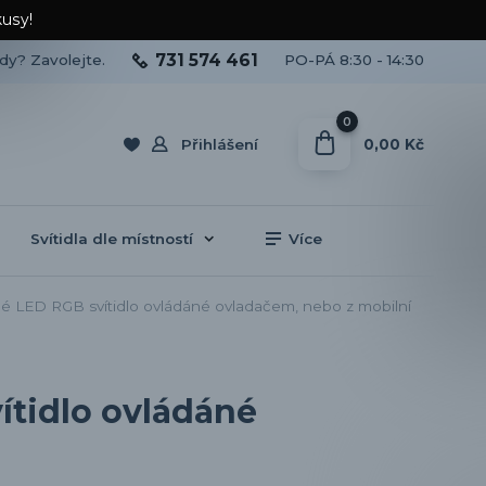
kusy!
731 574 461
ady? Zavolejte.
PO-PÁ 8:30 - 14:30
0
0,00 Kč
Přihlášení
Svítidla dle místností
Více
 LED RGB svítidlo ovládáné ovladačem, nebo z mobilní
ítidlo ovládáné