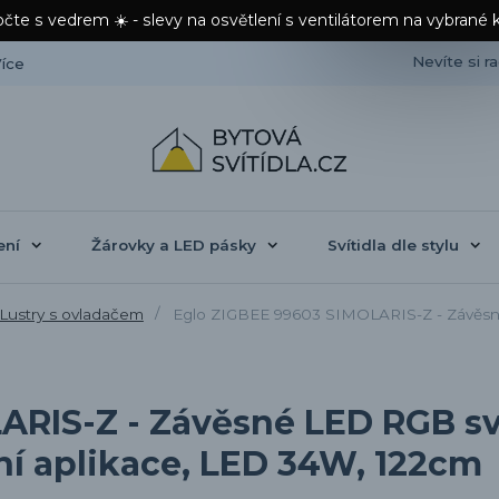
čte s vedrem ☀️ - slevy na osvětlení s ventilátorem na vybrané 
Nevíte si r
íce
ení
Žárovky a LED pásky
Svítidla dle stylu
Lustry s ovladačem
Eglo ZIGBEE 99603 SIMOLARIS-Z - Závěsné
ARIS-Z - Závěsné LED RGB sv
í aplikace, LED 34W, 122cm