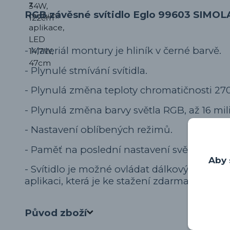
RGB závěsné svítidlo Eglo 99603 SIMOL
-
Materiál montury je hliník v černé barvě.
-
Plynulé stmívání svítidla.
- Plynulá změna teploty chromatičnosti 27
- Plynulá změna barvy světla RGB, až 16 mil
- Nastavení oblíbených režimů.
- Paměť na poslední nastavení světla.
Aby 
- Svítidlo je možné ovládat dálkovým ovl
aplikaci, která je ke stažení zdarma na Goog
Původ zboží