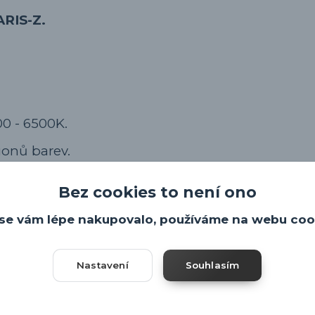
ARIS-Z.
00 - 6500K.
ionů barev.
Bez cookies to není ono
se vám lépe nakupovalo, používáme na webu coo
adačem
ZDE
(
není součástí svítidla
), nebo přes m
le Play. Aplikace dostupná i pro IOS.
Nastavení
Souhlasím