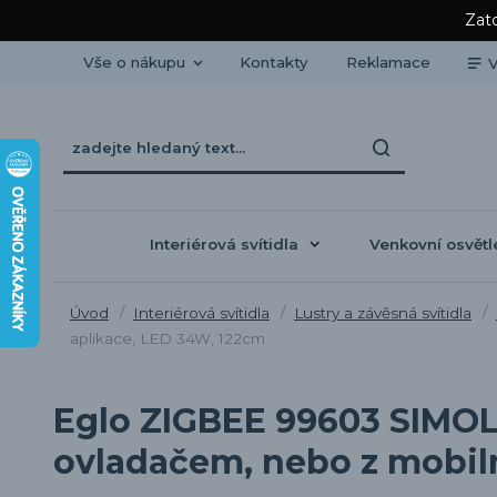
Zato
Vše o nákupu
Kontakty
Reklamace
V
Interiérová svítidla
Venkovní osvětl
Úvod
Interiérová svítidla
Lustry a závěsná svítidla
aplikace, LED 34W, 122cm
Eglo ZIGBEE 99603 SIMOL
ovladačem, nebo z mobiln