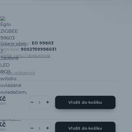
Číslo produktu:
EO 99603
EAN kód:
9002759996031
Hlídat cenu / dostupnost
Do oblíbených
Kč
Vložit do košíku
DPH
Kč
Vložit do košíku
DPH