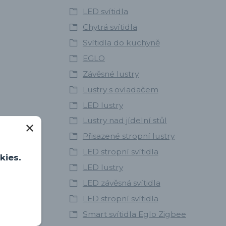
LED svítidla
Chytrá svítidla
Svítidla do kuchyně
EGLO
Závěsné lustry
Lustry s ovladačem
LED lustry
Lustry nad jídelní stůl
Přisazené stropní lustry
LED stropní svítidla
kies.
obilní
LED lustry
LED závěsná svítidla
LED stropní svítidla
Smart svítidla Eglo Zigbee