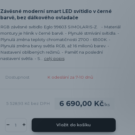
Závěsné moderní smart LED svítidlo v černé
barvě, bez dálkového ovladače
RGB závěsné svítidlo Eglo 99603 SIMOLARIS-Z. - Materiál
montury je hliník v černé barvě. - Plynulé stmívání svítidla. -
Plynulá změna teploty chromatičnosti 2700 - 6500K. -
Plynulá změna barvy světla RGB, až 16 milionů barev. -
Nastavení oblíbených režimů. - Paměť na poslední
nastavení světla. - S...
celý popis
Dostupnost
K odeslání za 7-10 dnů
6 690,00 Kč
5 528,93 Kč
bez DPH
/
ks
Vložit do košíku