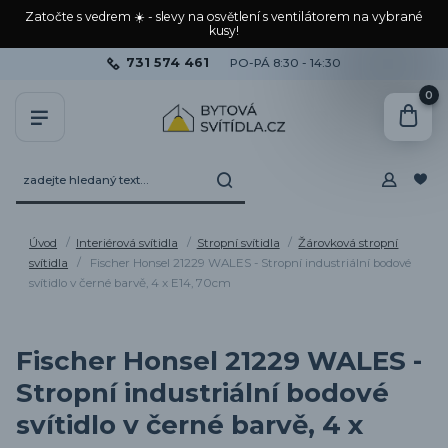
Zatočte s vedrem ☀️ - slevy na osvětlení s ventilátorem na vybrané
kusy!
731 574 461
PO-PÁ 8:30 - 14:30
0
Úvod
Interiérová svítidla
Stropní svítidla
Žárovková stropní
svítidla
Fischer Honsel 21229 WALES - Stropní industriální bodové
svítidlo v černé barvě, 4 x E14, 70cm
Fischer Honsel 21229 WALES -
Stropní industriální bodové
svítidlo v černé barvě, 4 x