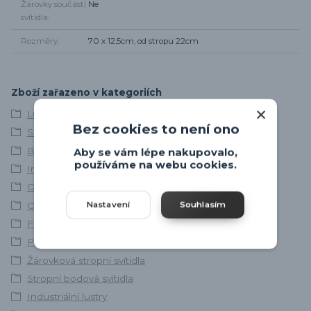
Žárovky součástí
Ne
svítidla
Rozměry
70 x 12,5cm, od stropu 22cm
Zboží zařazeno v kategoriích
Lustry a závěsná svítidla
Bez cookies to není ono
Stropní svítidla
Bodovky, bodová svítidla
Aby se vám lépe nakupovalo,
používáme na webu cookies.
Industriální svítidla
Osvětlení obývacího pokoje
Osvětlení ložnice
Nastavení
Souhlasím
Fischer Honsel
Přisazené stropní lustry
Žárovková stropní svítidla
Stropní bodová svítidla
Industriální lustry