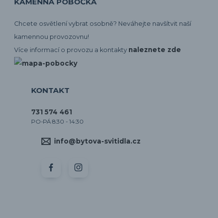
KAMENNÁ POBOČKA
Chcete osvětlení vybrat osobně? Neváhejte navšítvit naší
kamennou provozovnu!
naleznete zde
Více informací o provozu a kontakty
KONTAKT
731 574 461
PO-PÁ 8:30 - 14:30
info@bytova-svitidla.cz
by CORA osvětlení