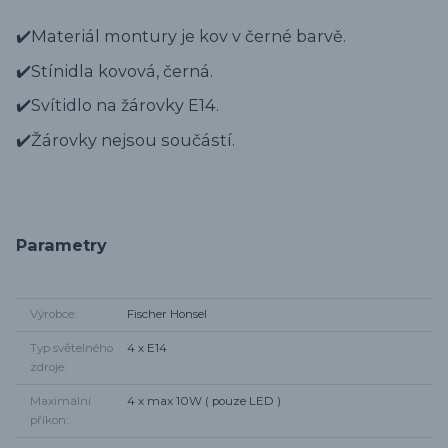
✔️Materiál montury je kov v černé barvě.
✔️Stínidla kovová, černá.
✔️Svítidlo na žárovky E14.
✔️Žárovky nejsou součástí.
Parametry
Výrobce
Fischer Honsel
Typ světelného
4 x E14
zdroje
Maximální
4 x max 10W ( pouze LED )
příkon